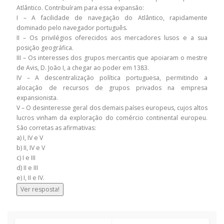
Atlântico. Contribuíram para essa expansão:
I – A facilidade de navegação do Atlântico, rapidamente
dominado pelo navegador português.
II – Os privilégios oferecidos aos mercadores lusos e a sua
posição geográfica.
III – Os interesses dos grupos mercantis que apoiaram o mestre
de Avis, D. João I, a chegar ao poder em 1383.
IV – A descentralização política portuguesa, permitindo a
alocação de recursos de grupos privados na empresa
expansionista.
V – O desinteresse geral dos demais países europeus, cujos altos
lucros vinham da exploração do comércio continental europeu.
São corretas as afirmativas:
a) I, IV e V
b) II, IV e V
c) I e III
d) II e III
e) I, II e IV.
Ver resposta!