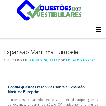
Pular
para
o
conteúdo
Menu
INÍCIO
DISCIPLINAS
SOBRE
Expansão Marítima Europeia
PUBLICADO EM
JANEIRO 20, 2019
POR
EDUARDOTOAZA2
Confira questões resolvidas sobre a Expansão
Marítima Europeia:
1)
(Fuvest 2011) – Quando a expansão comercial europeia ganhou
os oceanos, a partir do século XV, rapidamente o mundo