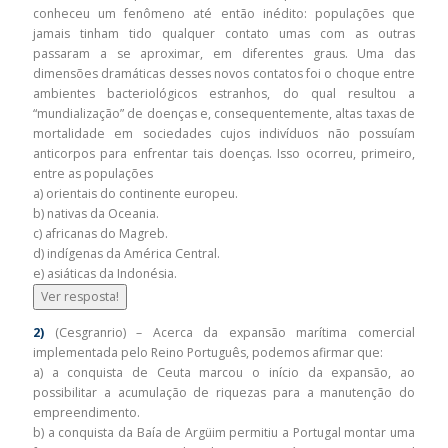
conheceu um fenômeno até então inédito: populações que
jamais tinham tido qualquer contato umas com as outras
passaram a se aproximar, em diferentes graus. Uma das
dimensões dramáticas desses novos contatos foi o choque entre
ambientes bacteriológicos estranhos, do qual resultou a
“mundialização” de doenças e, consequentemente, altas taxas de
mortalidade em sociedades cujos indivíduos não possuíam
anticorpos para enfrentar tais doenças. Isso ocorreu, primeiro,
entre as populações
a) orientais do continente europeu.
b) nativas da Oceania.
c) africanas do Magreb.
d) indígenas da América Central.
e) asiáticas da Indonésia.
Ver resposta!
2)
(Cesgranrio) – Acerca da expansão marítima comercial
implementada pelo Reino Português, podemos afirmar que:
a) a conquista de Ceuta marcou o início da expansão, ao
possibilitar a acumulação de riquezas para a manutenção do
empreendimento.
b) a conquista da Baía de Argüim permitiu a Portugal montar uma