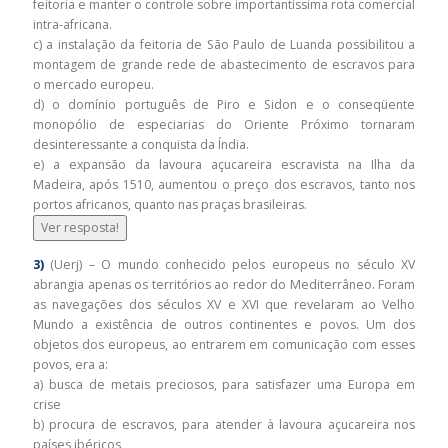
feitoria e manter o controle sobre importantíssima rota comercial
intra-africana.
c) a instalação da feitoria de São Paulo de Luanda possibilitou a
montagem de grande rede de abastecimento de escravos para
o mercado europeu.
d) o domínio português de Piro e Sidon e o conseqüente
monopólio de especiarias do Oriente Próximo tornaram
desinteressante a conquista da Índia.
e) a expansão da lavoura açucareira escravista na Ilha da
Madeira, após 1510, aumentou o preço dos escravos, tanto nos
portos africanos, quanto nas praças brasileiras.
Ver resposta!
3)
(Uerj) – O mundo conhecido pelos europeus no século XV
abrangia apenas os territórios ao redor do Mediterrâneo. Foram
as navegações dos séculos XV e XVI que revelaram ao Velho
Mundo a existência de outros continentes e povos. Um dos
objetos dos europeus, ao entrarem em comunicação com esses
povos, era a:
a) busca de metais preciosos, para satisfazer uma Europa em
crise
b) procura de escravos, para atender à lavoura açucareira nos
países ibéricos