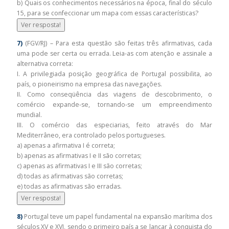
b) Quais os conhecimentos necessários na época, final do século
15, para se confeccionar um mapa com essas características?
Ver resposta!
7)
(FGV/RJ) – Para esta questão são feitas três afirmativas, cada
uma pode ser certa ou errada. Leia-as com atenção e assinale a
alternativa correta:
I. A privilegiada posição geográfica de Portugal possibilita, ao
país, o pioneirismo na empresa das navegações.
II. Como conseqüência das viagens de descobrimento, o
comércio expande-se, tornando-se um empreendimento
mundial.
III. O comércio das especiarias, feito através do Mar
Mediterrâneo, era controlado pelos portugueses.
a) apenas a afirmativa I é correta;
b) apenas as afirmativas I e II são corretas;
c) apenas as afirmativas I e III são corretas;
d) todas as afirmativas são corretas;
e) todas as afirmativas são erradas.
Ver resposta!
8)
Portugal teve um papel fundamental na expansão marítima dos
séculos XV e XVI, sendo o primeiro país a se lançar à conquista do