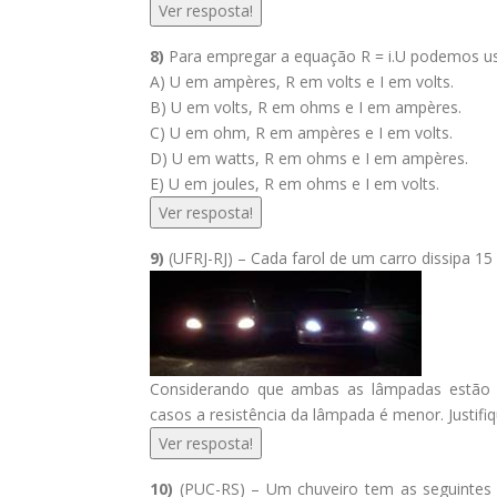
Ver resposta!
8)
Para empregar a equação R = i.U podemos us
A) U em ampères, R em volts e I em volts.
B) U em volts, R em ohms e I em ampères.
C) U em ohm, R em ampères e I em volts.
D) U em watts, R em ohms e I em ampères.
E) U em joules, R em ohms e I em volts.
Ver resposta!
9)
(UFRJ-RJ) – Cada farol de um carro dissipa 15 
Considerando que ambas as lâmpadas estão 
casos a resistência da lâmpada é menor. Justifiq
Ver resposta!
10)
(PUC-RS) – Um chuveiro tem as seguintes 