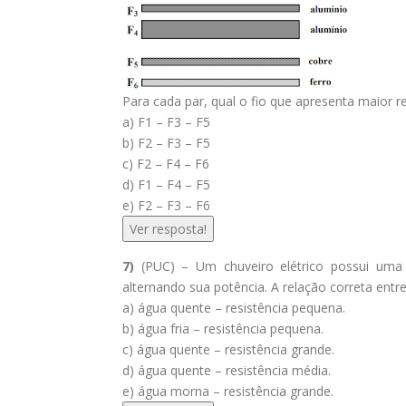
Para cada par, qual o fio que apresenta maior re
a) F1 – F3 – F5
b) F2 – F3 – F5
c) F2 – F4 – F6
d) F1 – F4 – F5
e) F2 – F3 – F6
Ver resposta!
7)
(PUC) – Um chuveiro elétrico possui uma 
alternando sua potência. A relação correta entr
a) água quente – resistência pequena.
b) água fria – resistência pequena.
c) água quente – resistência grande.
d) água quente – resistência média.
e) água morna – resistência grande.