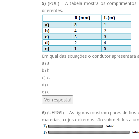
5)
(PUC) – A tabela mostra os comprimentos L
diferentes.
Em qual das situações o condutor apresentará a 
a) a.
b) b.
c) c.
d) d.
e) e.
Ver resposta!
6)
(UFRGS) – As figuras mostram pares de fios el
materiais, cujos extremos são submetidos a 