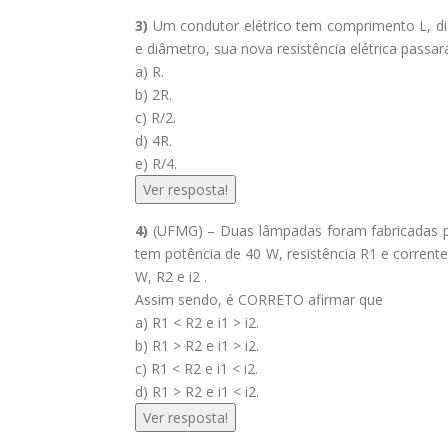
3)
Um condutor elétrico tem comprimento L, diâ
e diâmetro, sua nova resistência elétrica passará
a) R.
b) 2R.
c) R/2.
d) 4R.
e) R/4.
Ver resposta!
4)
(UFMG) – Duas lâmpadas foram fabricadas pa
tem potência de 40 W, resistência R1 e corrente
W, R2 e i2 .
Assim sendo, é CORRETO afirmar que
a) R1 < R2 e i1 > i2.
b) R1 > R2 e i1 > i2.
c) R1 < R2 e i1 < i2.
d) R1 > R2 e i1 < i2.
Ver resposta!