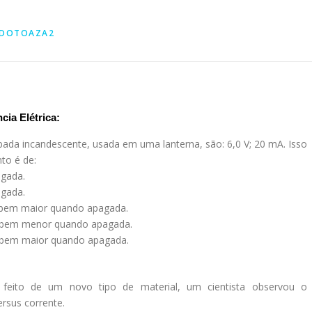
RDOTOAZA2
cia Elétrica:
da incandescente, usada em uma lanterna, são: 6,0 V; 20 mA. Isso
nto é de:
agada.
agada.
 bem maior quando apagada.
r bem menor quando apagada.
 bem maior quando apagada.
eito de um novo tipo de material, um cientista observou o
rsus corrente.