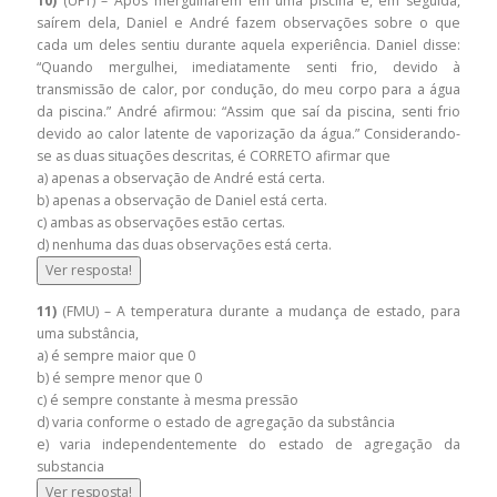
10)
(UFT) – Após mergulharem em uma piscina e, em seguida,
saírem dela, Daniel e André fazem observações sobre o que
cada um deles sentiu durante aquela experiência. Daniel disse:
“Quando mergulhei, imediatamente senti frio, devido à
transmissão de calor, por condução, do meu corpo para a água
da piscina.” André afirmou: “Assim que saí da piscina, senti frio
devido ao calor latente de vaporização da água.” Considerando-
se as duas situações descritas, é CORRETO afirmar que
a) apenas a observação de André está certa.
b) apenas a observação de Daniel está certa.
c) ambas as observações estão certas.
d) nenhuma das duas observações está certa.
Ver resposta!
11)
(FMU) – A temperatura durante a mudança de estado, para
uma substância,
a) é sempre maior que 0
b) é sempre menor que 0
c) é sempre constante à mesma pressão
d) varia conforme o estado de agregação da substância
e) varia independentemente do estado de agregação da
substancia
Ver resposta!