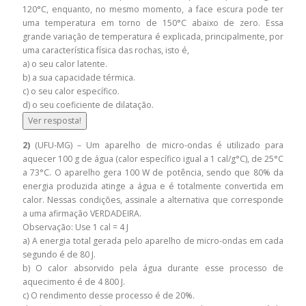
120°C, enquanto, no mesmo momento, a face escura pode ter
uma temperatura em torno de 150°C abaixo de zero. Essa
grande variação de temperatura é explicada, principalmente, por
uma característica física das rochas, isto é,
a) o seu calor latente.
b) a sua capacidade térmica.
c) o seu calor específico.
d) o seu coeficiente de dilatação.
Ver resposta!
2)
(UFU-MG) – Um aparelho de micro-ondas é utilizado para
aquecer 100 g de água (calor específico igual a 1 cal/g°C), de 25°C
a 73°C. O aparelho gera 100 W de potência, sendo que 80% da
energia produzida atinge a água e é totalmente convertida em
calor. Nessas condições, assinale a alternativa que corresponde
a uma afirmação VERDADEIRA.
Observação: Use 1 cal = 4 J
a) A energia total gerada pelo aparelho de micro-ondas em cada
segundo é de 80 J.
b) O calor absorvido pela água durante esse processo de
aquecimento é de 4 800 J.
c) O rendimento desse processo é de 20%.