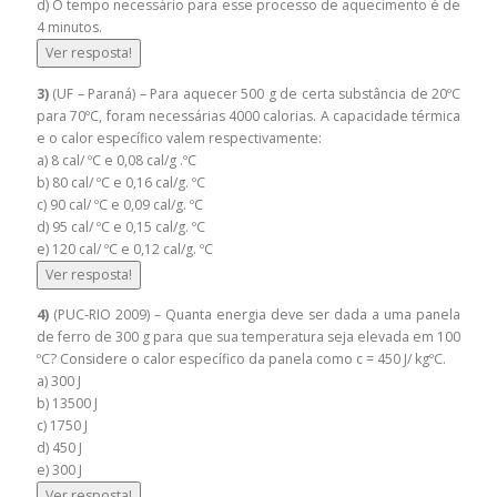
d) O tempo necessário para esse processo de aquecimento é de
4 minutos.
Ver resposta!
3)
(UF – Paraná) – Para aquecer 500 g de certa substância de 20ºC
para 70ºC, foram necessárias 4000 calorias. A capacidade térmica
e o calor específico valem respectivamente:
a) 8 cal/ ºC e 0,08 cal/g .ºC
b) 80 cal/ ºC e 0,16 cal/g. ºC
c) 90 cal/ ºC e 0,09 cal/g. ºC
d) 95 cal/ ºC e 0,15 cal/g. ºC
e) 120 cal/ ºC e 0,12 cal/g. ºC
Ver resposta!
4)
(PUC-RIO 2009) – Quanta energia deve ser dada a uma panela
de ferro de 300 g para que sua temperatura seja elevada em 100
ºC? Considere o calor específico da panela como c = 450 J/ kgºC.
a) 300 J
b) 13500 J
c) 1750 J
d) 450 J
e) 300 J
Ver resposta!