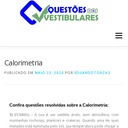
Pular
para
o
conteúdo
Menu
INÍCIO
DISCIPLINAS
SOBRE
Calorimetria
PUBLICADO EM
MAIO 23, 2020
POR
EDUARDOTOAZA2
Confira questões resolvidas sobre a Calorimetria:
1)
(FCMMG) – A Lua é um satélite árido, sem atmosfera, com
montanhas rochosas, planícies e crateras. Quando uma de suas
metades está iluminada pelo Sol, sua temperatura pode chegar a