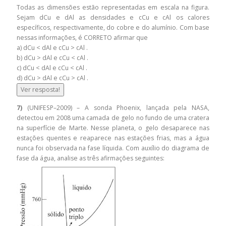
Todas as dimensões estão representadas em escala na figura.
Sejam dCu e dAl as densidades e cCu e cAl os calores
específicos, respectivamente, do cobre e do alumínio. Com base
nessas informações, é CORRETO afirmar que
a) dCu < dAl e cCu > cAl .
b) dCu > dAl e cCu < cAl .
c) dCu < dAl e cCu < cAl .
d) dCu > dAl e cCu > cAl .
Ver resposta!
7)
(UNIFESP–2009) – A sonda Phoenix, lançada pela NASA,
detectou em 2008 uma camada de gelo no fundo de uma cratera
na superfície de Marte. Nesse planeta, o gelo desaparece nas
estações quentes e reaparece nas estações frias, mas a água
nunca foi observada na fase líquida. Com auxílio do diagrama de
fase da água, analise as três afirmações seguintes: