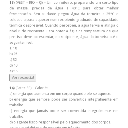
13)
(VEST – RIO – RJ) – Um confeiteiro, preparando um certo tipo
de massa, precisa de água a 40°C para obter melhor
fermentação. Seu ajudante pegou água da torneira a 25°C e
colocou-a para aquecer num recipiente graduado de capacidade
térmica desprezível. Quando percebeu, a água fervia e atingia o
nível 8 do recipiente. Para obter a água na temperatura de que
precisa, deve acrescentar, no recipiente, água da torneira até o
seguinte nível:
a) 18
b) 25
c) 32
d) 40
e) 56
Ver resposta!
14)
(Fatec-SP) – Calor é:
a) energia que aumenta em um corpo quando ele se aquece.
b) energia que sempre pode ser convertida integralmente em
trabalho.
c) energia que jamais pode ser convertida integralmente em
trabalho.
d) o agente físico responsável pelo aquecimento dos corpos.
e) uma modalidade de energia em trânsito.