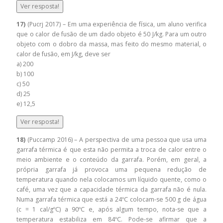
Ver resposta!
17)
(Pucrj 2017) – Em uma experiência de física, um aluno verifica
que o calor de fusão de um dado objeto é 50 J/kg. Para um outro
objeto com o dobro da massa, mas feito do mesmo material, o
calor de fusão, em J/kg, deve ser
a) 200
b) 100
c) 50
d) 25
e) 12,5
Ver resposta!
18)
(Puccamp 2016) – A perspectiva de uma pessoa que usa uma
garrafa térmica é que esta não permita a troca de calor entre o
meio ambiente e o conteúdo da garrafa. Porém, em geral, a
própria garrafa já provoca uma pequena redução de
temperatura quando nela colocamos um líquido quente, como o
café, uma vez que a capacidade térmica da garrafa não é nula.
Numa garrafa térmica que está a 24ºC colocam-se 500 g de água
(c = 1 cal/gºC) a 90ºC e, após algum tempo, nota-se que a
temperatura estabiliza em 84ºC. Pode-se afirmar que a