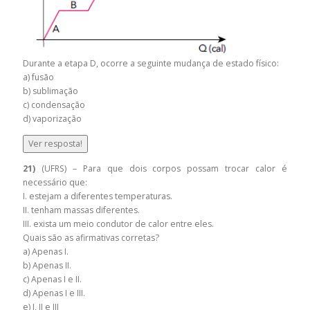
Durante a etapa D, ocorre a seguinte mudança de estado físico:
a) fusão
b) sublimação
c) condensação
d) vaporização
Ver resposta!
21)
(UFRS) – Para que dois corpos possam trocar calor é
necessário que:
I. estejam a diferentes temperaturas.
II. tenham massas diferentes.
III. exista um meio condutor de calor entre eles.
Quais são as afirmativas corretas?
a) Apenas I.
b) Apenas II.
c) Apenas I e II.
d) Apenas I e III.
e) I, II e III