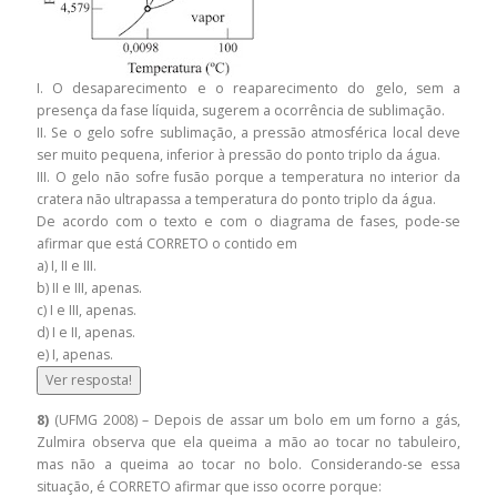
I. O desaparecimento e o reaparecimento do gelo, sem a
presença da fase líquida, sugerem a ocorrência de sublimação.
II. Se o gelo sofre sublimação, a pressão atmosférica local deve
ser muito pequena, inferior à pressão do ponto triplo da água.
III. O gelo não sofre fusão porque a temperatura no interior da
cratera não ultrapassa a temperatura do ponto triplo da água.
De acordo com o texto e com o diagrama de fases, pode-se
afirmar que está CORRETO o contido em
a) I, II e III.
b) II e III, apenas.
c) I e III, apenas.
d) I e II, apenas.
e) I, apenas.
Ver resposta!
8)
(UFMG 2008) – Depois de assar um bolo em um forno a gás,
Zulmira observa que ela queima a mão ao tocar no tabuleiro,
mas não a queima ao tocar no bolo. Considerando-se essa
situação, é CORRETO afirmar que isso ocorre porque: