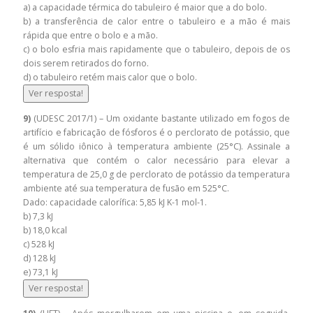
a) a capacidade térmica do tabuleiro é maior que a do bolo.
b) a transferência de calor entre o tabuleiro e a mão é mais
rápida que entre o bolo e a mão.
c) o bolo esfria mais rapidamente que o tabuleiro, depois de os
dois serem retirados do forno.
d) o tabuleiro retém mais calor que o bolo.
Ver resposta!
9)
(UDESC 2017/1) – Um oxidante bastante utilizado em fogos de
artifício e fabricação de fósforos é o perclorato de potássio, que
é um sólido iônico à temperatura ambiente (25°C). Assinale a
alternativa que contém o calor necessário para elevar a
temperatura de 25,0 g de perclorato de potássio da temperatura
ambiente até sua temperatura de fusão em 525°C.
Dado: capacidade calorífica: 5,85 kJ K-1 mol-1.
b) 7,3 kJ
b) 18,0 kcal
c) 528 kJ
d) 128 kJ
e) 73,1 kJ
Ver resposta!