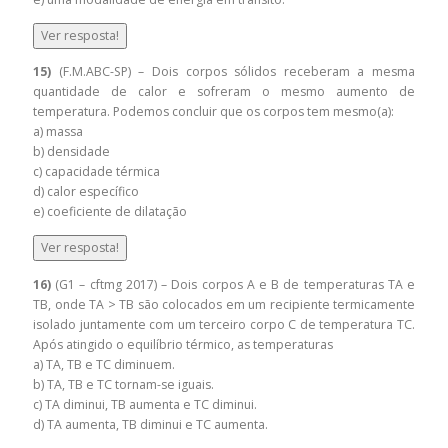
Ver resposta!
15)
(F.M.ABC-SP) – Dois corpos sólidos receberam a mesma
quantidade de calor e sofreram o mesmo aumento de
temperatura. Podemos concluir que os corpos tem mesmo(a):
a) massa
b) densidade
c) capacidade térmica
d) calor específico
e) coeficiente de dilatação
Ver resposta!
16)
(G1 – cftmg 2017) – Dois corpos A e B de temperaturas TA e
TB, onde TA > TB são colocados em um recipiente termicamente
isolado juntamente com um terceiro corpo C de temperatura TC.
Após atingido o equilíbrio térmico, as temperaturas
a) TA, TB e TC diminuem.
b) TA, TB e TC tornam-se iguais.
c) TA diminui, TB aumenta e TC diminui.
d) TA aumenta, TB diminui e TC aumenta.