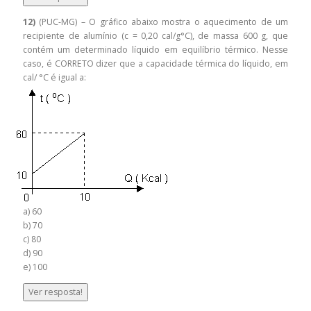
12)
(PUC-MG) – O gráfico abaixo mostra o aquecimento de um
recipiente de alumínio (c = 0,20 cal/g°C), de massa 600 g, que
contém um determinado líquido em equilíbrio térmico. Nesse
caso, é CORRETO dizer que a capacidade térmica do líquido, em
cal/ °C é igual a:
a) 60
b) 70
c) 80
d) 90
e) 100
Ver resposta!