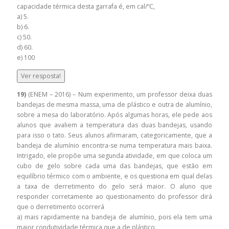
capacidade térmica desta garrafa é, em cal/ºC,
a) 5.
b) 6.
c) 50.
d) 60.
e) 100
Ver resposta!
19)
(ENEM – 2016) – Num experimento, um professor deixa duas
bandejas de mesma massa, uma de plástico e outra de alumínio,
sobre a mesa do laboratório. Após algumas horas, ele pede aos
alunos que avaliem a temperatura das duas bandejas, usando
para isso o tato. Seus alunos afirmaram, categoricamente, que a
bandeja de alumínio encontra-se numa temperatura mais baixa.
Intrigado, ele propõe uma segunda atividade, em que coloca um
cubo de gelo sobre cada uma das bandejas, que estão em
equilíbrio térmico com o ambiente, e os questiona em qual delas
a taxa de derretimento do gelo será maior. O aluno que
responder corretamente ao questionamento do professor dirá
que o derretimento ocorrerá
a) mais rapidamente na bandeja de alumínio, pois ela tem uma
maior condutividade térmica que a de plástico.