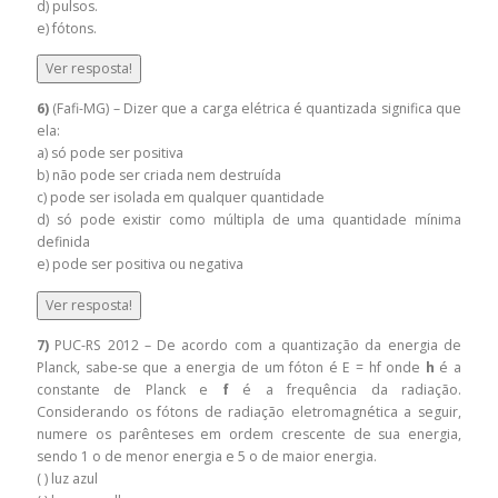
d) pulsos.
e) fótons.
Ver resposta!
6)
(Fafi-MG) – Dizer que a carga elétrica é quantizada significa que
ela:
a) só pode ser positiva
b) não pode ser criada nem destruída
c) pode ser isolada em qualquer quantidade
d) só pode existir como múltipla de uma quantidade mínima
definida
e) pode ser positiva ou negativa
Ver resposta!
7)
PUC-RS 2012 – De acordo com a quantização da energia de
Planck, sabe-se que a energia de um fóton é E = hf onde
h
é a
constante de Planck e
f
é a frequência da radiação.
Considerando os fótons de radiação eletromagnética a seguir,
numere os parênteses em ordem crescente de sua energia,
sendo 1 o de menor energia e 5 o de maior energia.
( ) luz azul