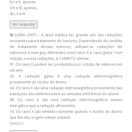
b) I e II, apenas.
c) II e III, apenas.
d) I, II e III.
Ver resposta!
9)
(UFMS–2007) – A área médica faz grande uso das radiações
ionizantes para tratamento de tumores. Dependendo da conduta
de tratamento desses tumores, utilizam-se radiações de
naturezas e energias diferentes como raios X e raios gama. Com
relação a essas radiações, é CORRETO afirmar:
01. Os raios X podem ser produzidos por colisão de elétrons em
um alvo.
02. A radiação gama é uma radiação eletromagnética
proveniente do núcleo do átomo.
04. Os raios X são uma radiação eletromagnética proveniente das
transições dos elétrons entre as camadas eletrônicas do átomo.
08. Os raios X são uma radiação eletromagnética menos
energética que a radiação ultravioleta.
16. Os raios X são emitidos somente quando o núcleo do átomo
que lhe deu origem estiver instável.
Soma ( )