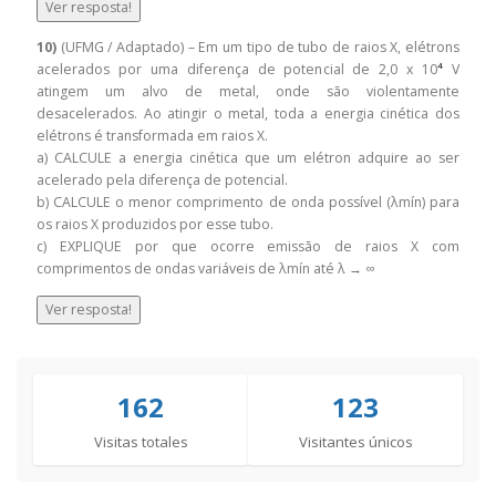
Ver resposta!
10)
(UFMG / Adaptado) – Em um tipo de tubo de raios X, elétrons
acelerados por uma diferença de potencial de 2,0 x 10
⁴
V
atingem um alvo de metal, onde são violentamente
desacelerados. Ao atingir o metal, toda a energia cinética dos
elétrons é transformada em raios X.
a) CALCULE a energia cinética que um elétron adquire ao ser
acelerado pela diferença de potencial.
b) CALCULE o menor comprimento de onda possível (λmín) para
os raios X produzidos por esse tubo.
c) EXPLIQUE por que ocorre emissão de raios X com
comprimentos de ondas variáveis de λmín até λ → ∞
Ver resposta!
162
123
Visitas totales
Visitantes únicos