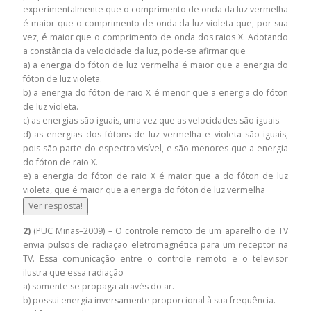
experimentalmente que o comprimento de onda da luz vermelha
é maior que o comprimento de onda da luz violeta que, por sua
vez, é maior que o comprimento de onda dos raios X. Adotando
a constância da velocidade da luz, pode-se afirmar que
a) a energia do fóton de luz vermelha é maior que a energia do
fóton de luz violeta.
b) a energia do fóton de raio X é menor que a energia do fóton
de luz violeta.
c) as energias são iguais, uma vez que as velocidades são iguais.
d) as energias dos fótons de luz vermelha e violeta são iguais,
pois são parte do espectro visível, e são menores que a energia
do fóton de raio X.
e) a energia do fóton de raio X é maior que a do fóton de luz
violeta, que é maior que a energia do fóton de luz vermelha
Ver resposta!
2)
(PUC Minas–2009) – O controle remoto de um aparelho de TV
envia pulsos de radiação eletromagnética para um receptor na
TV. Essa comunicação entre o controle remoto e o televisor
ilustra que essa radiação
a) somente se propaga através do ar.
b) possui energia inversamente proporcional à sua frequência.