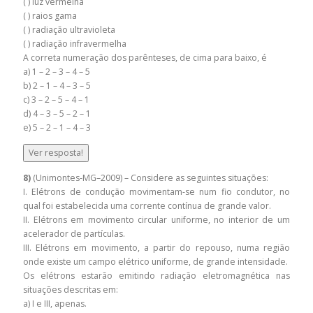
( ) luz vermelha
( ) raios gama
( ) radiação ultravioleta
( ) radiação infravermelha
A correta numeração dos parênteses, de cima para baixo, é
a) 1 – 2 – 3 – 4 – 5
b) 2 – 1 – 4 – 3 – 5
c) 3 – 2 – 5 – 4 – 1
d) 4 – 3 – 5 – 2 – 1
e) 5 – 2 – 1 – 4 – 3
Ver resposta!
8)
(Unimontes-MG–2009) – Considere as seguintes situações:
I. Elétrons de condução movimentam-se num fio condutor, no
qual foi estabelecida uma corrente contínua de grande valor.
II. Elétrons em movimento circular uniforme, no interior de um
acelerador de partículas.
III. Elétrons em movimento, a partir do repouso, numa região
onde existe um campo elétrico uniforme, de grande intensidade.
Os elétrons estarão emitindo radiação eletromagnética nas
situações descritas em:
a) I e III, apenas.