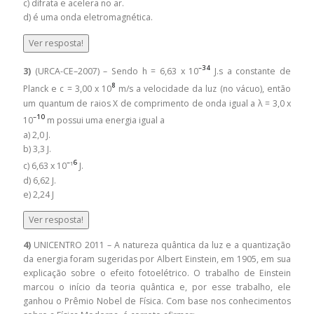
c) difrata e acelera no ar.
d) é uma onda eletromagnética.
Ver resposta!
⁻³⁴
3)
(URCA-CE–2007) – Sendo h = 6,63 x 10
J.s a constante de
⁸
Planck e c = 3,00 x 10
m/s a velocidade da luz (no vácuo), então
um quantum de raios X de comprimento de onda igual a λ = 3,0 x
⁻¹
⁰
10
m possui uma energia igual a
a) 2,0 J.
b) 3,3 J.
⁻
⁶
c) 6,63 x 10
¹
J.
d) 6,62 J.
e) 2,24 J
Ver resposta!
4)
UNICENTRO 2011 – A natureza quântica da luz e a quantização
da energia foram sugeridas por Albert Einstein, em 1905, em sua
explicação sobre o efeito fotoelétrico. O trabalho de Einstein
marcou o início da teoria quântica e, por esse trabalho, ele
ganhou o Prêmio Nobel de Física. Com base nos conhecimentos