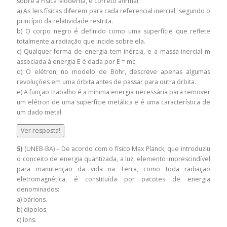
sobre a Física Moderna, é correto afirmar:
a) As leis físicas diferem para cada referencial inercial, segundo o
princípio da relatividade restrita.
b) O corpo negro é definido como uma superfície que reflete
totalmente a radiação que incide sobre ela.
c) Qualquer forma de energia tem inércia, e a massa inercial m
associada à energia E é dada por E = mc.
d) O elétron, no modelo de Böhr, descreve apenas algumas
revoluções em uma órbita antes de passar para outra órbita.
e) A função trabalho é a mínima energia necessária para remover
um elétron de uma superfície metálica e é uma característica de
um dado metal.
Ver resposta!
5)
(UNEB-BA) – De acordo com o físico Max Planck, que introduziu
o conceito de energia quantizada, a luz, elemento imprescindível
para manutenção da vida na Terra, como toda radiação
eletromagnética, é constituída por pacotes de energia
denominados:
a) bárions.
b) dipolos.
c) íons.