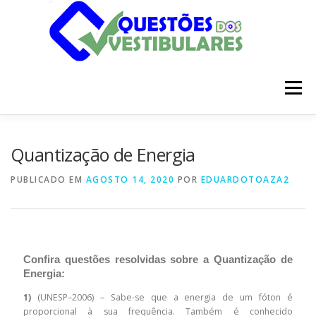
Pular
para
o
conteúdo
Menu
INÍCIO
DISCIPLINAS
SOBRE
Quantização de Energia
PUBLICADO EM
AGOSTO 14, 2020
POR
EDUARDOTOAZA2
Confira questões resolvidas sobre a Quantização de
Energia:
1)
(UNESP–2006) – Sabe-se que a energia de um fóton é
proporcional à sua frequência. Também é conhecido