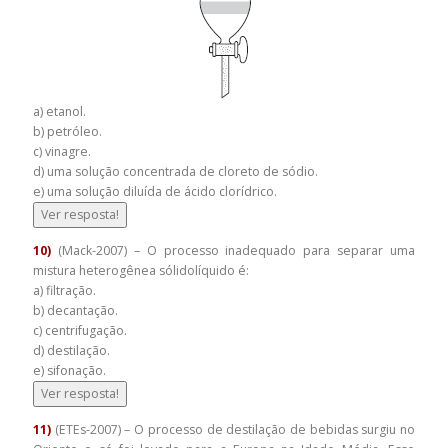
a) etanol.
b) petróleo.
c) vinagre.
d) uma solução concentrada de cloreto de sódio.
e) uma solução diluída de ácido clorídrico.
Ver resposta!
10)
(Mack-2007) – O processo inadequado para separar uma
mistura heterogênea sólidolíquido é:
a) filtração.
b) decantação.
c) centrifugação.
d) destilação.
e) sifonação.
Ver resposta!
11)
(ETEs-2007) – O processo de destilação de bebidas surgiu no