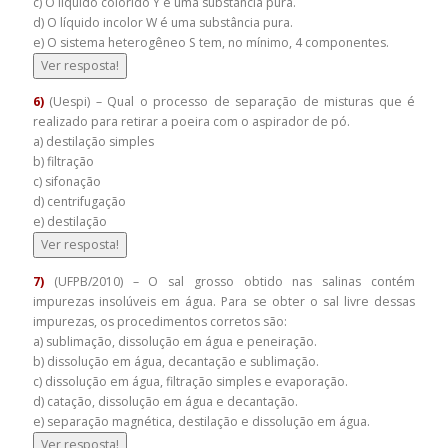
c) O líquido colorido Y é uma substância pura.
d) O líquido incolor W é uma substância pura.
e) O sistema heterogêneo S tem, no mínimo, 4 componentes.
Ver resposta!
6)
(Uespi) – Qual o processo de separação de misturas que é
realizado para retirar a poeira com o aspirador de pó.
a) destilação simples
b) filtração
c) sifonação
d) centrifugação
e) destilação
Ver resposta!
7)
(UFPB/2010) – O sal grosso obtido nas salinas contém
impurezas insolúveis em água. Para se obter o sal livre dessas
impurezas, os procedimentos corretos são:
a) sublimação, dissolução em água e peneiração.
b) dissolução em água, decantação e sublimação.
c) dissolução em água, filtração simples e evaporação.
d) catação, dissolução em água e decantação.
e) separação magnética, destilação e dissolução em água.
Ver resposta!