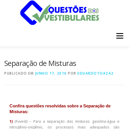
Pular
para
o
conteúdo
Menu
INÍCIO
DISCIPLINAS
SOBRE
Separação de Misturas
PUBLICADO EM
JUNHO 17, 2016
POR
EDUARDOTOAZA2
Confira questões resolvidas sobre a Separação de
Misturas:
1)
(Fuvest) – Para a separação das misturas: gasolina-água e
nitrogênio-oxigênio, os processos mais adequados são