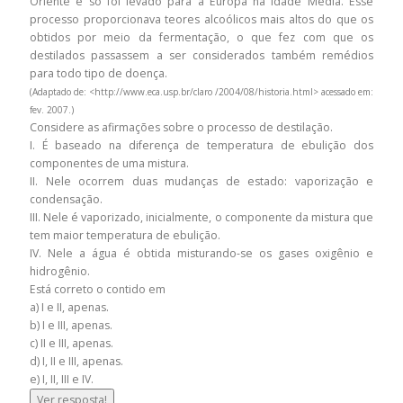
Oriente e só foi levado para a Europa na Idade Média. Esse
processo proporcionava teores alcoólicos mais altos do que os
obtidos por meio da fermentação, o que fez com que os
destilados passassem a ser considerados também remédios
para todo tipo de doença.
(Adaptado de: <http://www.eca.usp.br/claro /2004/08/historia.html> acessado em:
fev. 2007.)
Considere as afirmações sobre o processo de destilação.
I. É baseado na diferença de temperatura de ebulição dos
componentes de uma mistura.
II. Nele ocorrem duas mudanças de estado: vaporização e
condensação.
III. Nele é vaporizado, inicialmente, o componente da mistura que
tem maior temperatura de ebulição.
IV. Nele a água é obtida misturando-se os gases oxigênio e
hidrogênio.
Está correto o contido em
a) I e II, apenas.
b) I e III, apenas.
c) II e III, apenas.
d) I, II e III, apenas.
e) I, II, III e IV.
Ver resposta!