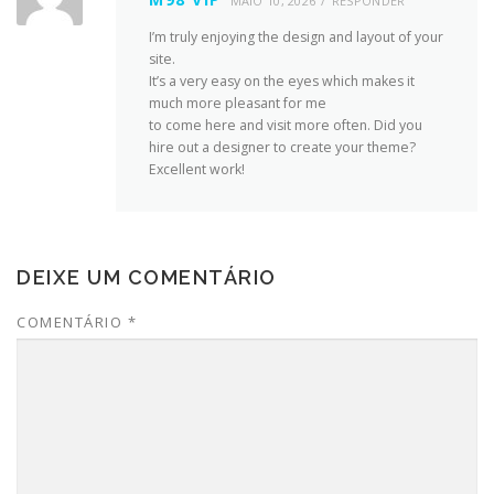
MAIO 10, 2026
RESPONDER
I’m truly enjoying the design and layout of your
site.
It’s a very easy on the eyes which makes it
much more pleasant for me
to come here and visit more often. Did you
hire out a designer to create your theme?
Excellent work!
DEIXE UM COMENTÁRIO
COMENTÁRIO
*