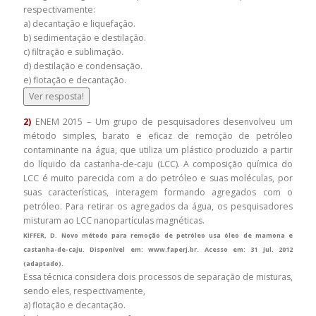
respectivamente:
a) decantação e liquefação.
b) sedimentação e destilação.
c) filtração e sublimação.
d) destilação e condensação.
e) flotação e decantação.
Ver resposta!
2)
ENEM 2015 – Um grupo de pesquisadores desenvolveu um
método simples, barato e eficaz de remoção de petróleo
contaminante na água, que utiliza um plástico produzido a partir
do líquido da castanha-de-caju (LCC). A composição química do
LCC é muito parecida com a do petróleo e suas moléculas, por
suas características, interagem formando agregados com o
petróleo. Para retirar os agregados da água, os pesquisadores
misturam ao LCC nanopartículas magnéticas.
KIFFER, D. Novo método para remoção de petróleo usa óleo de mamona e
castanha-de-caju. Disponível em: www.faperj.br. Acesso em: 31 jul. 2012
(adaptado).
Essa técnica considera dois processos de separação de misturas,
sendo eles, respectivamente,
a) flotação e decantação.