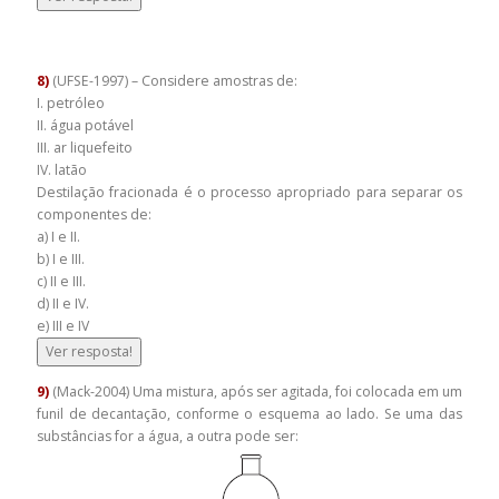
8)
(UFSE-1997) – Considere amostras de:
I. petróleo
II. água potável
III. ar liquefeito
IV. latão
Destilação fracionada é o processo apropriado para separar os
componentes de:
a) I e II.
b) I e III.
c) II e III.
d) II e IV.
e) III e IV
Ver resposta!
9)
(Mack-2004) Uma mistura, após ser agitada, foi colocada em um
funil de decantação, conforme o esquema ao lado. Se uma das
substâncias for a água, a outra pode ser: