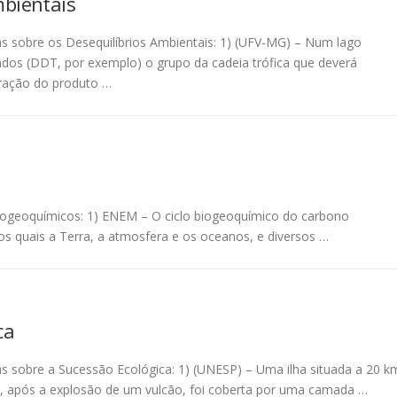
mbientais
as sobre os Desequilíbrios Ambientais: 1) (UFV-MG) – Num lago
ados (DDT, por exemplo) o grupo da cadeia trófica que deverá
ração do produto …
Biogeoquímicos: 1) ENEM – O ciclo biogeoquímico do carbono
s quais a Terra, a atmosfera e os oceanos, e diversos …
ca
as sobre a Sucessão Ecológica: 1) (UNESP) – Uma ilha situada a 20 k
e, após a explosão de um vulcão, foi coberta por uma camada …