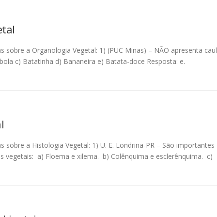
tal
as sobre a Organologia Vegetal: 1) (PUC Minas) – NÃO apresenta cau
ebola c) Batatinha d) Bananeira e) Batata-doce Resposta: e.
l
s sobre a Histologia Vegetal: 1) U. E. Londrina-PR – São importantes
s vegetais: a) Floema e xilema. b) Colênquima e esclerênquima. c)