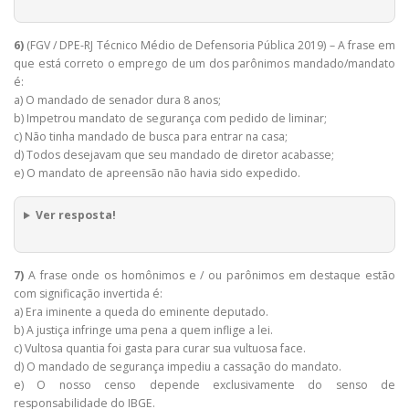
6)
(FGV / DPE-RJ Técnico Médio de Defensoria Pública 2019) – A frase em
que está correto o emprego de um dos parônimos mandado/mandato
é:
a) O mandado de senador dura 8 anos;
b) Impetrou mandato de segurança com pedido de liminar;
c) Não tinha mandado de busca para entrar na casa;
d) Todos desejavam que seu mandado de diretor acabasse;
e) O mandato de apreensão não havia sido expedido.
Ver resposta!
7)
A frase onde os homônimos e / ou parônimos em destaque estão
com significação invertida é:
a) Era iminente a queda do eminente deputado.
b) A justiça infringe uma pena a quem inflige a lei.
c) Vultosa quantia foi gasta para curar sua vultuosa face.
d) O mandado de segurança impediu a cassação do mandato.
e) O nosso censo depende exclusivamente do senso de
responsabilidade do IBGE.