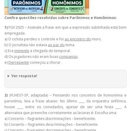
Confira questões resolvidas sobre Parônimos e Homônimos:
1)
FGV 2025 – Assinale a frase em que a expressão sublinhada está bem
empregada.
a) O ciclista perdeu o controle e foi
ao encontro do
muro.
b) O jornalista não estava
ao par do
tema.
c) Era
iminente
a chegada do temporal.
d) Os jogadores não eram boas
companias
.
e)
Derrepente
começou a chorar.
Ver resposta!
2)
(FUVEST-SP, adaptada) – Pensando nos conceitos de homonímia e
paronímia, leia a frase abaixo: No último ____ da orquestra sinfônica,
houve ____ entre os convidados, apesar de ser uma festa ____. A
alternativa que preenche corretamente as lacunas é: Escolha uma:
a) Concerto – flagrantes discriminações – beneficente.
b) Conserto – flagrantes descriminações – beneficiente.
c) Concerto – fragrantes discriminações – beneficiente.