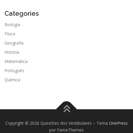
Categories
Biologia
Física
Geografia
História
Matemática
Português
Química
Copyright © 2026 Questões dos Vestibulares
–
Tema
OnePress
por FameThemes