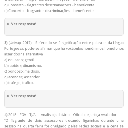
d) Conserto – flagrantes descriminações – beneficente.
e) Concerto – fragrantes discriminações – beneficente.
Ver resposta!
3)
(Univap 2017) – Referindo-se à significação entre palavras da Língua
Portuguesa, pode-se afirmar que há vocábulos homônimos homófonos
inseridos na alternativa
a) educado; gentil.
b) rapidez; dinamismo.
c) bondoso; maldoso.
d) acender; ascender.
e) tráfego; tráfico.
Ver resposta!
4)
2018 – FGV – TJ/AL – Analista Judiciário – Oficial de Justiça Avaliador
“O flagrante de dois assessores trocando figurinhas durante uma
sessão na quarta feira foi divulgado pelas redes sociais e a cena se