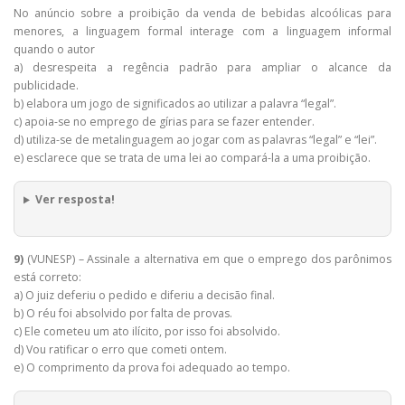
No anúncio sobre a proibição da venda de bebidas alcoólicas para
menores, a linguagem formal interage com a linguagem informal
quando o autor
a) desrespeita a regência padrão para ampliar o alcance da
publicidade.
b) elabora um jogo de significados ao utilizar a palavra “legal”.
c) apoia-se no emprego de gírias para se fazer entender.
d) utiliza-se de metalinguagem ao jogar com as palavras “legal” e “lei”.
e) esclarece que se trata de uma lei ao compará-la a uma proibição.
Ver resposta!
9)
(VUNESP) – Assinale a alternativa em que o emprego dos parônimos
está correto:
a) O juiz deferiu o pedido e diferiu a decisão final.
b) O réu foi absolvido por falta de provas.
c) Ele cometeu um ato ilícito, por isso foi absolvido.
d) Vou ratificar o erro que cometi ontem.
e) O comprimento da prova foi adequado ao tempo.