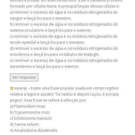
animais a possuir um sistema excretor. Este é bastante primitivo,
formado por células-flama. A principal função dessas células é:
a) remover o excesso de água e os resíduos nitrogenados do
sangue e lançá-los para o intestino.
b) remover o excesso de água e os resíduos nitrogenados do
sistema circulatório e lançá-los para o exterior.
c) remover o excesso de água e os resíduos nitrogenados do
tecido epitelial e lançá-los para o intestino.
d) remover o excesso de água e os resíduos nitrogenados do
ectoderma e lançá-los para os túbulos de Malpighi.
e) remover o excesso de água e os resíduos nitrogenados do
mesoderma e lançá-los para o exterior.
Ver resposta!
2)
Vunesp – Existe uma frase popular usada em certas regiões
relativa a lagos e açudes: “Se nadou e depois coçou, é porque
pegou”. Essa frase se refere à infecção por:
a) Plasmodium vivax;
b) Trypanossoma cruzi;
c) Schistosoma mansoni;
d) Taenia solium;
e) Ancylostoma duodenalis.