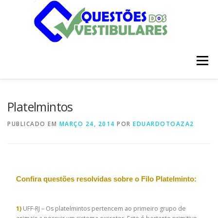
Pular
para
o
conteúdo
Menu
INÍCIO
DISCIPLINAS
SOBRE
Platelmintos
PUBLICADO EM
MARÇO 24, 2014
POR
EDUARDOTOAZA2
Confira questões resolvidas sobre o Filo Platelminto:
1)
UFF-RJ – Os platelmintos pertencem ao primeiro grupo de