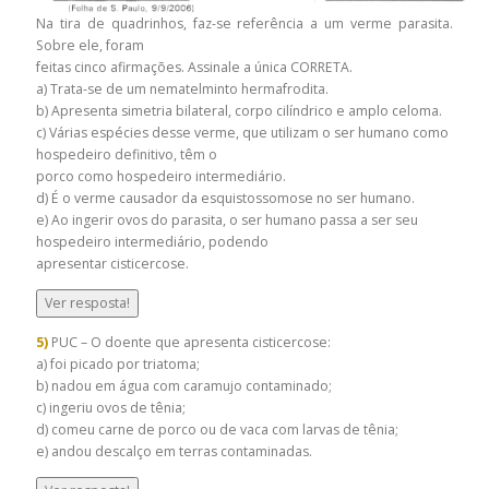
Na tira de quadrinhos, faz-se referência a um verme parasita.
Sobre ele, foram
feitas cinco afirmações. Assinale a única CORRETA.
a) Trata-se de um nematelminto hermafrodita.
b) Apresenta simetria bilateral, corpo cilíndrico e amplo celoma.
c) Várias espécies desse verme, que utilizam o ser humano como
hospedeiro definitivo, têm o
porco como hospedeiro intermediário.
d) É o verme causador da esquistossomose no ser humano.
e) Ao ingerir ovos do parasita, o ser humano passa a ser seu
hospedeiro intermediário, podendo
apresentar cisticercose.
Ver resposta!
5)
PUC – O doente que apresenta cisticercose:
a) foi picado por triatoma;
b) nadou em água com caramujo contaminado;
c) ingeriu ovos de tênia;
d) comeu carne de porco ou de vaca com larvas de tênia;
e) andou descalço em terras contaminadas.