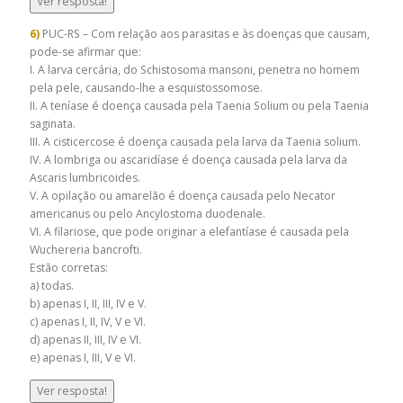
Ver resposta!
6)
PUC-RS – Com relação aos parasitas e às doenças que causam,
pode-se afirmar que:
I. A larva cercária, do Schistosoma mansoni, penetra no homem
pela pele, causando-lhe a esquistossomose.
II. A teníase é doença causada pela Taenia Solium ou pela Taenia
saginata.
III. A cisticercose é doença causada pela larva da Taenia solium.
IV. A lombriga ou ascaridíase é doença causada pela larva da
Ascaris lumbricoides.
V. A opilação ou amarelão é doença causada pelo Necator
americanus ou pelo Ancylostoma duodenale.
VI. A filariose, que pode originar a elefantíase é causada pela
Wuchereria bancrofti.
Estão corretas:
a) todas.
b) apenas I, II, III, IV e V.
c) apenas I, II, IV, V e VI.
d) apenas II, III, IV e VI.
e) apenas I, III, V e VI.
Ver resposta!