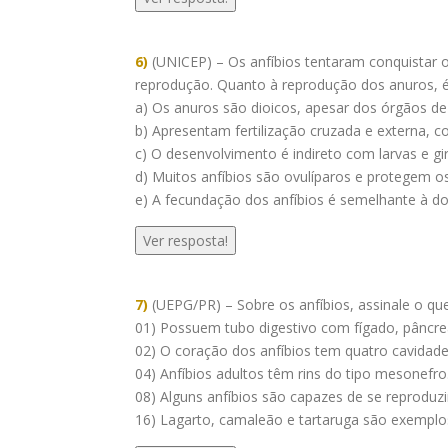
6)
(UNICEP) – Os anfíbios tentaram conquistar 
reprodução. Quanto à reprodução dos anuros, é 
a) Os anuros são dioicos, apesar dos órgãos de
b) Apresentam fertilização cruzada e externa, c
c) O desenvolvimento é indireto com larvas e gir
d) Muitos anfíbios são ovulíparos e protegem 
e) A fecundação dos anfíbios é semelhante à d
Ver resposta!
7)
(UEPG/PR) – Sobre os anfíbios, assinale o que
01) Possuem tubo digestivo com fígado, pâncreas
02) O coração dos anfíbios tem quatro cavidade
04) Anfíbios adultos têm rins do tipo mesonefro
08) Alguns anfíbios são capazes de se reproduzir
16) Lagarto, camaleão e tartaruga são exemplos