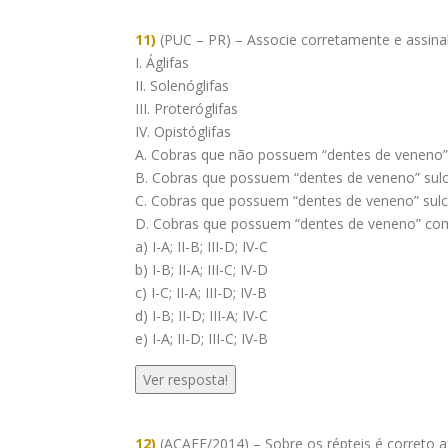
11)
(PUC – PR) – Associe corretamente e assinal
I. Áglifas
II. Solenóglifas
III. Proteróglifas
IV. Opistóglifas
A. Cobras que não possuem “dentes de veneno”
B. Cobras que possuem “dentes de veneno” sulc
C. Cobras que possuem “dentes de veneno” sulc
D. Cobras que possuem “dentes de veneno” com 
a) I-A; II-B; III-D; IV-C
b) I-B; II-A; III-C; IV-D
c) I-C; II-A; III-D; IV-B
d) I-B; II-D; III-A; IV-C
e) I-A; II-D; III-C; IV-B
Ver resposta!
12)
(ACAFE/2014) – Sobre os répteis é correto a