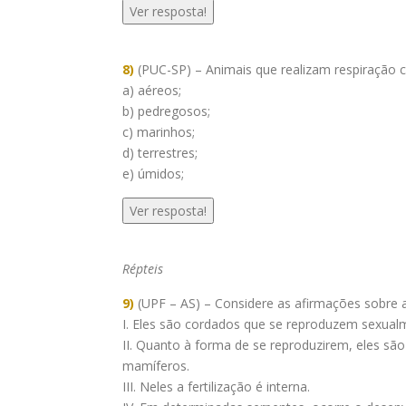
Ver resposta!
8)
(PUC-SP) – Animais que realizam respiração c
a) aéreos;
b) pedregosos;
c) marinhos;
d) terrestres;
e) úmidos;
Ver resposta!
Répteis
9)
(UPF – AS) – Considere as afirmações sobre a
I. Eles são cordados que se reproduzem sexual
II. Quanto à forma de se reproduzirem, eles são
mamíferos.
III. Neles a fertilização é interna.