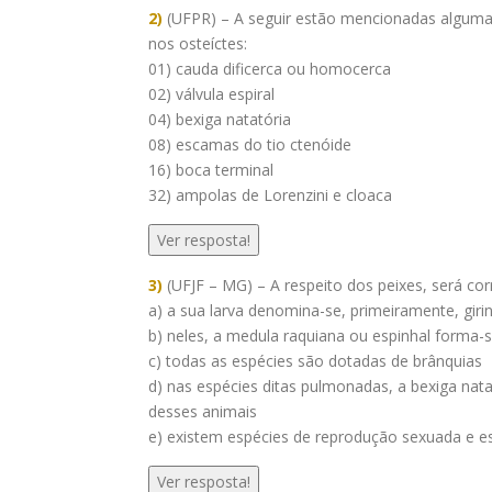
2)
(UFPR) – A seguir estão mencionadas algumas
nos osteíctes:
01) cauda dificerca ou homocerca
02) válvula espiral
04) bexiga natatória
08) escamas do tio ctenóide
16) boca terminal
32) ampolas de Lorenzini e cloaca
Ver resposta!
3)
(UFJF – MG) – A respeito dos peixes, será cor
a) a sua larva denomina-se, primeiramente, girin
b) neles, a medula raquiana ou espinhal forma-s
c) todas as espécies são dotadas de brânquias
d) nas espécies ditas pulmonadas, a bexiga nat
desses animais
e) existem espécies de reprodução sexuada e 
Ver resposta!