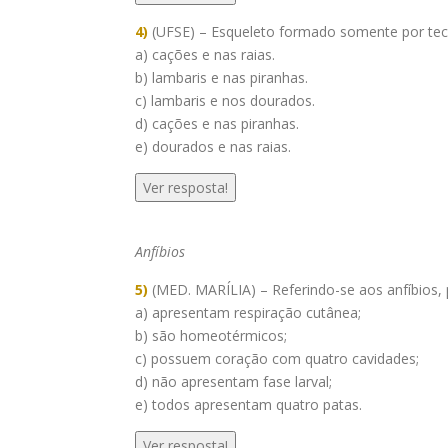
4)
(UFSE) – Esqueleto formado somente por teci
a) cações e nas raias.
b) lambaris e nas piranhas.
c) lambaris e nos dourados.
d) cações e nas piranhas.
e) dourados e nas raias.
Ver resposta!
Anfíbios
5)
(MED. MARÍLIA) – Referindo-se aos anfíbios, 
a) apresentam respiração cutânea;
b) são homeotérmicos;
c) possuem coração com quatro cavidades;
d) não apresentam fase larval;
e) todos apresentam quatro patas.
Ver resposta!