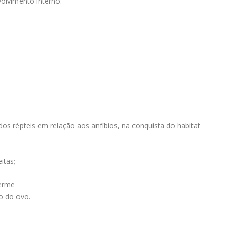
olvimento interno.
s répteis em relação aos anfíbios, na conquista do habitat
itas;
derme
o do ovo.