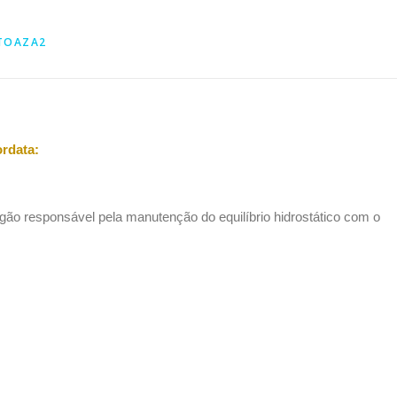
TOAZA2
ordata:
ão responsável pela manutenção do equilíbrio hidrostático com o