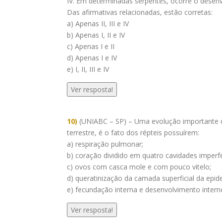
IV. Em determinadas serpentes, ocorre o desenv
Das afirmativas relacionadas, estão corretas:
a) Apenas II, III e IV
b) Apenas I, II e IV
c) Apenas I e II
d) Apenas I e IV
e) I, II, III e IV
Ver resposta!
10)
(UNIABC – SP) – Uma evolução importante do
terrestre, é o fato dos répteis possuírem:
a) respiração pulmonar;
b) coração dividido em quatro cavidades imperfe
c) ovos com casca mole e com pouco vitelo;
d) queratinização da camada superficial da epi
e) fecundação interna e desenvolvimento intern
Ver resposta!