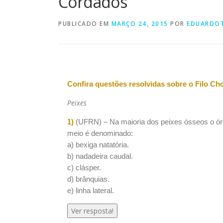
Cordados
PUBLICADO EM
MARÇO 24, 2015
POR
EDUARDO
Confira questões resolvidas sobre o Filo Ch
Peixes
1)
(UFRN) – Na maioria dos peixes ósseos o órg
meio é denominado:
a) bexiga natatória.
b) nadadeira caudal.
c) clásper.
d) brânquias.
e) linha lateral.
Ver resposta!