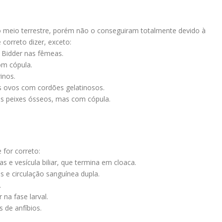
o meio terrestre, porém não o conseguiram totalmente devido à
correto dizer, exceto:
 Bidder nas fêmeas.
om cópula.
inos.
os ovos com cordões gelatinosos.
os peixes ósseos, mas com cópula.
 for correto:
 e vesícula biliar, que termina em cloaca.
s e circulação sanguínea dupla.
.
 na fase larval.
 de anfíbios.