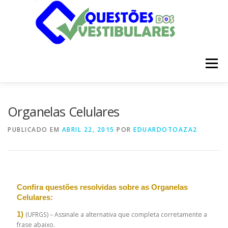
Pular
para
o
conteúdo
Menu
INÍCIO
DISCIPLINAS
SOBRE
Organelas Celulares
PUBLICADO EM
ABRIL 22, 2015
POR
EDUARDOTOAZA2
Confira questões resolvidas sobre as Organelas
Celulares:
1)
(UFRGS) – Assinale a alternativa que completa corretamente a
frase abaixo.