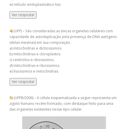
e) retículo endoplasmático liso.
Ver resposta!
4)
(UPF) – São consideradas as únicas organelas celulares com
capacidade de autoduplicação pela presença de DNA autógeno
(delas mesmas) em sua composição:
a) mitocôndrias e dictiossomos.
b) mitocôndrias e cloroplastos.
c) centríolos e ribossomos.
d) mitocôndrias e ribossomos.
e) lisossomos e mitocôndrias.
Ver resposta!
5)
(UFPB/2006) – A célula esquematizada a seguir representa um
zigoto humano recém-formado, com destaque feito para uma
das organelas existentes nesse tipo celular.