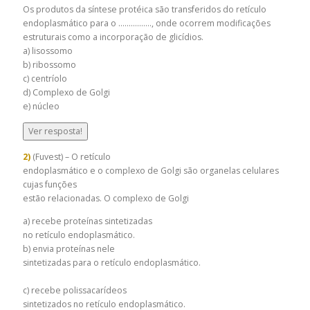
Os produtos da síntese protéica são transferidos do retículo
endoplasmático para o ……………., onde ocorrem modificações
estruturais como a incorporação de glicídios.
a) lisossomo
b) ribossomo
c) centríolo
d) Complexo de Golgi
e) núcleo
Ver resposta!
2)
(Fuvest) – O retículo
endoplasmático e o complexo de Golgi são organelas celulares
cujas funções
estão relacionadas. O complexo de Golgi
a) recebe proteínas sintetizadas
no retículo endoplasmático.
b) envia proteínas nele
sintetizadas para o retículo endoplasmático.
c) recebe polissacarídeos
sintetizados no retículo endoplasmático.