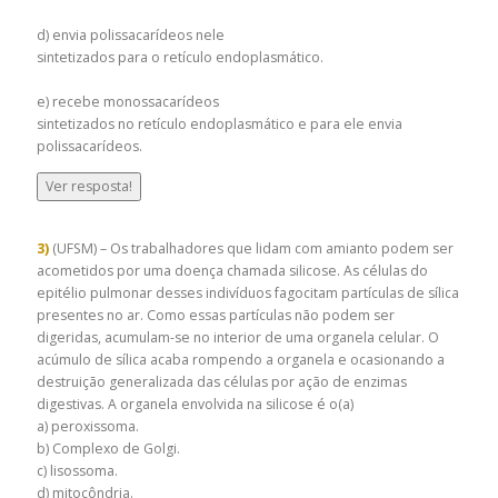
d) envia polissacarídeos nele
sintetizados para o retículo endoplasmático.
e) recebe monossacarídeos
sintetizados no retículo endoplasmático e para ele envia
polissacarídeos.
Ver resposta!
3)
(UFSM) – Os trabalhadores que lidam com amianto podem ser
acometidos por uma doença chamada silicose. As células do
epitélio pulmonar desses indivíduos fagocitam partículas de sílica
presentes no ar. Como essas partículas não podem ser
digeridas, acumulam-se no interior de uma organela celular. O
acúmulo de sílica acaba rompendo a organela e ocasionando a
destruição generalizada das células por ação de enzimas
digestivas. A organela envolvida na silicose é o(a)
a) peroxissoma.
b) Complexo de Golgi.
c) lisossoma.
d) mitocôndria.