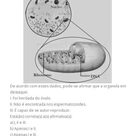
De acordo com esses dados, pode-se afirmar que a organela em
destaque:
I. Foi herdada do óvulo.
II. Não é encontrada nos espermatozoides.
III. É capaz de se autor-reproduzir.
Está(ão) correta(s) a(s) afirmativa(s):
a) I, II e III.
b) Apenas I e II.
c) Apenas I e III.