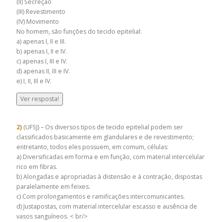
(II) Secreção
(III) Revestimento
(IV) Movimento
No homem, são funções do tecido epitelial:
a) apenas I, II e III.
b) apenas I, II e IV.
c) apenas I, III e IV.
d) apenas II, III e IV.
e) I, II, III e IV.
Ver resposta!
2)
(UFSJ) – Os diversos tipos de tecido epitelial podem ser
classificados basicamente em glandulares e de revestimento;
entretanto, todos eles possuem, em comum, células:
a) Diversificadas em forma e em função, com material intercelular
rico em fibras.
b) Alongadas e apropriadas à distensão e à contração, dispostas
paralelamente em feixes.
c) Com prolongamentos e ramificações intercomunicantes.
d) Justapostas, com material intercelular escasso e ausência de
vasos sanguíneos. < br/>