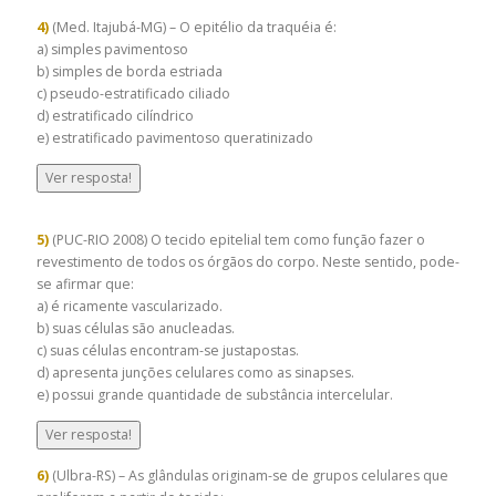
4)
(Med. Itajubá-MG) – O epitélio da traquéia é:
a) simples pavimentoso
b) simples de borda estriada
c) pseudo-estratificado ciliado
d) estratificado cilíndrico
e) estratificado pavimentoso queratinizado
Ver resposta!
5)
(PUC-RIO 2008) O tecido epitelial tem como função fazer o
revestimento de todos os órgãos do corpo. Neste sentido, pode-
se afirmar que:
a) é ricamente vascularizado.
b) suas células são anucleadas.
c) suas células encontram-se justapostas.
d) apresenta junções celulares como as sinapses.
e) possui grande quantidade de substância intercelular.
Ver resposta!
6)
(Ulbra-RS) – As glândulas originam-se de grupos celulares que