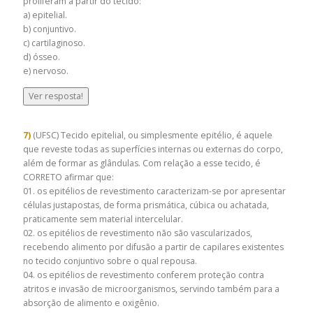
proliferam a partir do tecido:
a) epitelial.
b) conjuntivo.
c) cartilaginoso.
d) ósseo.
e) nervoso.
Ver resposta!
7)
(UFSC) Tecido epitelial, ou simplesmente epitélio, é aquele
que reveste todas as superfícies internas ou externas do corpo,
além de formar as glândulas. Com relação a esse tecido, é
CORRETO afirmar que:
01. os epitélios de revestimento caracterizam-se por apresentar
células justapostas, de forma prismática, cúbica ou achatada,
praticamente sem material intercelular.
02. os epitélios de revestimento não são vascularizados,
recebendo alimento por difusão a partir de capilares existentes
no tecido conjuntivo sobre o qual repousa.
04. os epitélios de revestimento conferem proteção contra
atritos e invasão de microorganismos, servindo também para a
absorção de alimento e oxigênio.