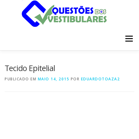
Pular
para
o
conteúdo
Menu
INÍCIO
DISCIPLINAS
SOBRE
Tecido Epitelial
PUBLICADO EM
MAIO 14, 2015
POR
EDUARDOTOAZA2