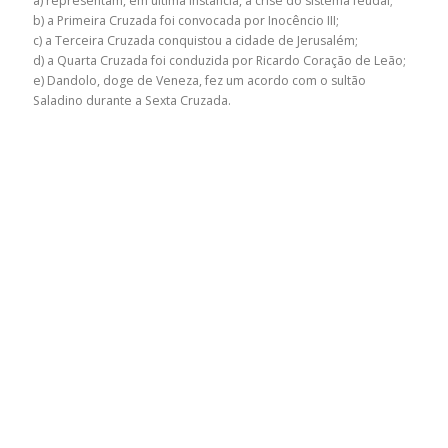
a) representam, em última instância, a crise do sistema feudal;
b) a Primeira Cruzada foi convocada por Inocêncio III;
c) a Terceira Cruzada conquistou a cidade de Jerusalém;
d) a Quarta Cruzada foi conduzida por Ricardo Coração de Leão;
e) Dandolo, doge de Veneza, fez um acordo com o sultão
Saladino durante a Sexta Cruzada.