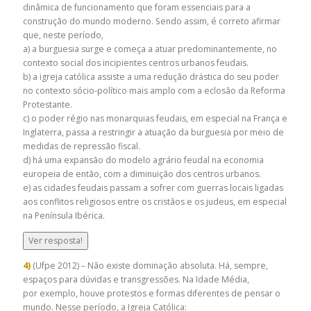
dinâmica de funcionamento que foram essenciais para a
construção do mundo moderno. Sendo assim, é correto afirmar
que, neste período,
a) a burguesia surge e começa a atuar predominantemente, no
contexto social dos incipientes centros urbanos feudais.
b) a igreja católica assiste a uma redução drástica do seu poder
no contexto sócio-político mais amplo com a eclosão da Reforma
Protestante.
c) o poder régio nas monarquias feudais, em especial na França e
Inglaterra, passa a restringir a atuação da burguesia por meio de
medidas de repressão fiscal.
d) há uma expansão do modelo agrário feudal na economia
europeia de então, com a diminuição dos centros urbanos.
e) as cidades feudais passam a sofrer com guerras locais ligadas
aos conflitos religiosos entre os cristãos e os judeus, em especial
na Península Ibérica.
Ver resposta!
4)
(Ufpe 2012) – Não existe dominação absoluta. Há, sempre,
espaços para dúvidas e transgressões. Na Idade Média,
por exemplo, houve protestos e formas diferentes de pensar o
mundo. Nesse período, a Igreja Católica: