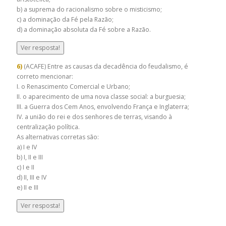
b) a suprema do racionalismo sobre o misticismo;
c) a dominação da Fé pela Razão;
d) a dominação absoluta da Fé sobre a Razão.
Ver resposta!
6)
(ACAFE) Entre as causas da decadência do feudalismo, é
correto mencionar:
I. o Renascimento Comercial e Urbano;
II. o aparecimento de uma nova classe social: a burguesia;
III. a Guerra dos Cem Anos, envolvendo França e Inglaterra;
IV. a união do rei e dos senhores de terras, visando à
centralização política.
As alternativas corretas são:
a) I e IV
b) I, II e III
c) I e II
d) II, III e IV
e) II e III
Ver resposta!