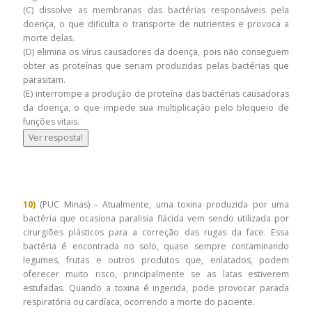
(C) dissolve as membranas das bactérias responsáveis pela
doença, o que dificulta o transporte de nutrientes e provoca a
morte delas.
(D) elimina os vírus causadores da doença, pois não conseguem
obter as proteínas que seriam produzidas pelas bactérias que
parasitam.
(E) interrompe a produção de proteína das bactérias causadoras
da doença, o que impede sua multiplicação pelo bloqueio de
funções vitais.
Ver resposta!
10)
(PUC Minas) – Atualmente, uma toxina produzida por uma
bactéria que ocasiona paralisia flácida vem sendo utilizada por
cirurgiões plásticos para a correção das rugas da face. Essa
bactéria é encontrada no solo, quase sempre contaminando
legumes, frutas e outros produtos que, enlatados, podem
oferecer muito risco, principalmente se as latas estiverem
estufadas. Quando a toxina é ingerida, pode provocar parada
respiratória ou cardíaca, ocorrendo a morte do paciente.