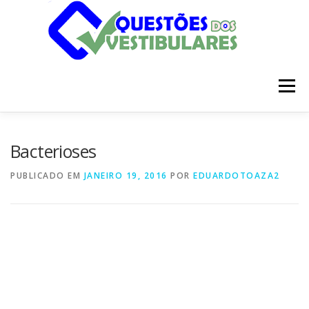
Pular
para
o
conteúdo
Menu
INÍCIO
DISCIPLINAS
SOBRE
Bacterioses
PUBLICADO EM
JANEIRO 19, 2016
POR
EDUARDOTOAZA2