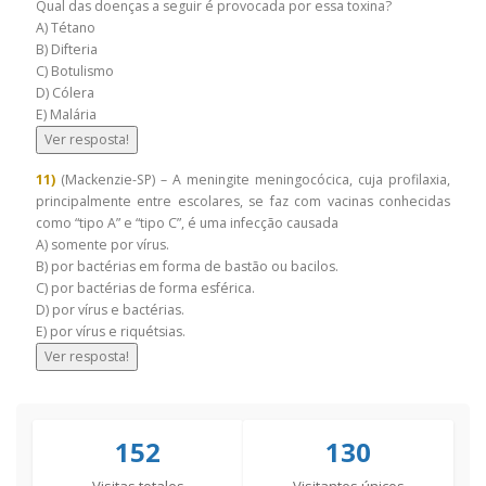
Qual das doenças a seguir é provocada por essa toxina?
A) Tétano
B) Difteria
C) Botulismo
D) Cólera
E) Malária
Ver resposta!
11)
(Mackenzie-SP) – A meningite meningocócica, cuja profilaxia,
principalmente entre escolares, se faz com vacinas conhecidas
como “tipo A” e “tipo C”, é uma infecção causada
A) somente por vírus.
B) por bactérias em forma de bastão ou bacilos.
C) por bactérias de forma esférica.
D) por vírus e bactérias.
E) por vírus e riquétsias.
Ver resposta!
152
130
Visitas totales
Visitantes únicos