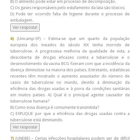
B) O alimento pode estar em processo de decomposição.
C) Os gases responsáveis pelo estufamento da lata são tóxicos.
D) Pode ter ocorrido falta de higiene durante o processo de
embalagem.
Ver resposta!
6)
(Unicamp-SP) – Estima-se que um quarto da população
europeia dos meados do século XIX tenha morrido de
tuberculose. A progressiva melhoria da qualidade de vida, a
descoberta de drogas eficazes contra a tuberculose e o
desenvolvimento da vacina BCG fizeram com que a incidência da
doença diminuísse na maioria dos países. Entretanto, estatísticas
recentes têm mostrado o aumento assustador do número de
casos de tuberculose no mundo, devido à diminuição da
eficiência das drogas usadas e à piora da condições sanitárias
em muitos países. A) Qual é o principal agente causador da
tuberculose humana?
B) Como essa doença é comumente transmitida?
C) EXPLIQUE por que a eficiência das drogas usadas contra a
tuberculose está diminuindo.
Ver resposta!
7)
(UNEBE) – Certas infecções hospitalares podem ser de difícil