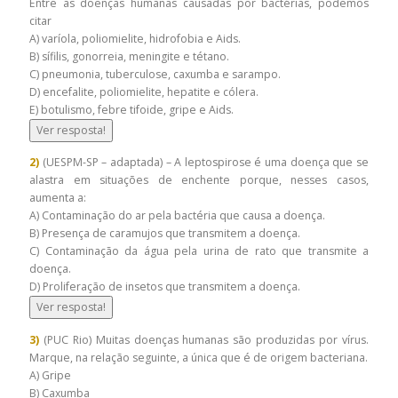
Entre as doenças humanas causadas por bactérias, podemos
citar
A) varíola, poliomielite, hidrofobia e Aids.
B) sífilis, gonorreia, meningite e tétano.
C) pneumonia, tuberculose, caxumba e sarampo.
D) encefalite, poliomielite, hepatite e cólera.
E) botulismo, febre tifoide, gripe e Aids.
Ver resposta!
2)
(UESPM-SP – adaptada) – A leptospirose é uma doença que se
alastra em situações de enchente porque, nesses casos,
aumenta a:
A) Contaminação do ar pela bactéria que causa a doença.
B) Presença de caramujos que transmitem a doença.
C) Contaminação da água pela urina de rato que transmite a
doença.
D) Proliferação de insetos que transmitem a doença.
Ver resposta!
3)
(PUC Rio) Muitas doenças humanas são produzidas por vírus.
Marque, na relação seguinte, a única que é de origem bacteriana.
A) Gripe
B) Caxumba