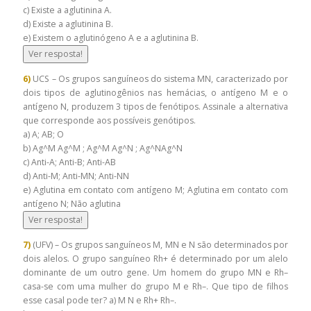
c) Existe a aglutinina A.
d) Existe a aglutinina B.
e) Existem o aglutinógeno A e a aglutinina B.
Ver resposta!
6)
UCS – Os grupos sanguíneos do sistema MN, caracterizado por
dois tipos de aglutinogênios nas hemácias, o antígeno M e o
antígeno N, produzem 3 tipos de fenótipos. Assinale a alternativa
que corresponde aos possíveis genótipos.
a) A; AB; O
b) Ag^M Ag^M ; Ag^M Ag^N ; Ag^NAg^N
c) Anti-A; Anti-B; Anti-AB
d) Anti-M; Anti-MN; Anti-NN
e) Aglutina em contato com antígeno M; Aglutina em contato com
antígeno N; Não aglutina
Ver resposta!
7)
(UFV) – Os grupos sanguíneos M, MN e N são determinados por
dois alelos. O grupo sanguíneo Rh+ é determinado por um alelo
dominante de um outro gene. Um homem do grupo MN e Rh–
casa-se com uma mulher do grupo M e Rh–. Que tipo de filhos
esse casal pode ter? a) M N e Rh+ Rh–.