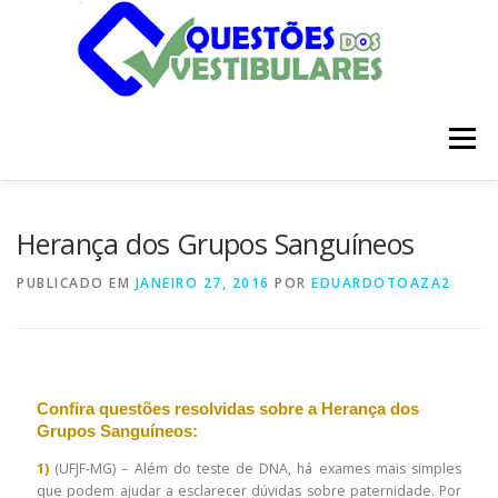
Pular
para
o
conteúdo
Menu
INÍCIO
DISCIPLINAS
SOBRE
Herança dos Grupos Sanguíneos
PUBLICADO EM
JANEIRO 27, 2016
POR
EDUARDOTOAZA2
Confira questões resolvidas sobre a Herança dos
Grupos Sanguíneos:
1)
(UFJF-MG) – Além do teste de DNA, há exames mais simples
que podem ajudar a esclarecer dúvidas sobre paternidade. Por