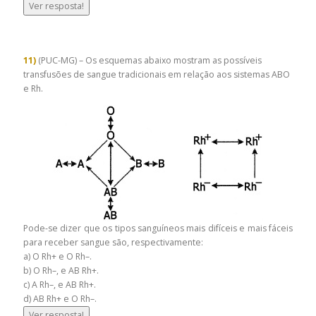
Ver resposta!
11)
(PUC-MG) – Os esquemas abaixo mostram as possíveis
transfusões de sangue tradicionais em relação aos sistemas ABO
e Rh.
Pode-se dizer que os tipos sanguíneos mais difíceis e mais fáceis
para receber sangue são, respectivamente:
a) O Rh+ e O Rh–­.
b) O Rh–,­ e AB Rh+.
c) A Rh–,­ e AB Rh+.
d) AB Rh+ e O Rh–.
Ver resposta!