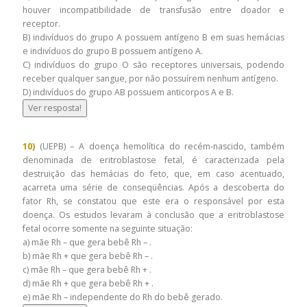
houver incompatibilidade de transfusão entre doador e
receptor.
B) indivíduos do grupo A possuem antígeno B em suas hemácias
e indivíduos do grupo B possuem antígeno A.
C) indivíduos do grupo O são receptores universais, podendo
receber qualquer sangue, por não possuírem nenhum antígeno.
D) indivíduos do grupo AB possuem anticorpos A e B.
Ver resposta!
10)
(UEPB) – A doença hemolítica do recém-nascido, também
denominada de eritroblastose fetal, é caracterizada pela
destruição das hemácias do feto, que, em caso acentuado,
acarreta uma série de conseqüências. Após a descoberta do
fator Rh, se constatou que este era o responsável por esta
doença. Os estudos levaram à conclusão que a eritroblastose
fetal ocorre somente na seguinte situação:
a) mãe Rh – que gera bebê Rh – .
b) mãe Rh + que gera bebê Rh – .
c) mãe Rh – que gera bebê Rh + .
d) mãe Rh + que gera bebê Rh + .
e) mãe Rh – independente do Rh do bebê gerado.