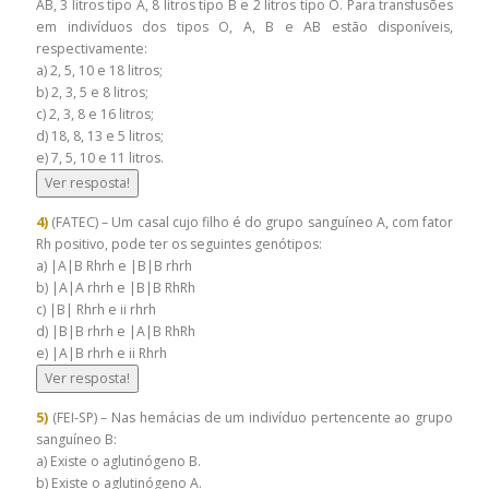
AB, 3 litros tipo A, 8 litros tipo B e 2 litros tipo O. Para transfusões
em indivíduos dos tipos O, A, B e AB estão disponíveis,
respectivamente:
a) 2, 5, 10 e 18 litros;
b) 2, 3, 5 e 8 litros;
c) 2, 3, 8 e 16 litros;
d) 18, 8, 13 e 5 litros;
e) 7, 5, 10 e 11 litros.
Ver resposta!
4)
(FATEC) – Um casal cujo filho é do grupo sanguíneo A, com fator
Rh positivo, pode ter os seguintes genótipos:
a) |A|B Rhrh e |B|B rhrh
b) |A|A rhrh e |B|B RhRh
c) |B| Rhrh e ii rhrh
d) |B|B rhrh e |A|B RhRh
e) |A|B rhrh e ii Rhrh
Ver resposta!
5)
(FEI-SP) – Nas hemácias de um indivíduo pertencente ao grupo
sanguíneo B:
a) Existe o aglutinógeno B.
b) Existe o aglutinógeno A.