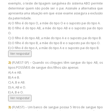
exemplo, o teste de tipagem sanguínea do sistema ABO permite
determinar quem não pode ser o pai. Assinale a alternativa que
apresenta uma situação em que esse exame assegura a exclusão
da paternidade.
A) O filho é do tipo O, a mãe do tipo O e o suposto pai do tipo A.
B) O filho é do tipo AB, a mãe do tipo AB e o suposto pai do tipo
O.
C) O filho é do tipo AB, a mãe do tipo A e o suposto pai do tipo B.
D) O filho é do tipo B, a mãe do tipo B e o suposto pai do tipo O.
E) O filho é do tipo A, a mãe do tipo A e o suposto pai do tipo B.
Ver resposta!
2)
(FUVEST-SP) – Quando os cônjuges têm sangue do tipo AB, os
tipos POSSÍVEIS de sangue dos filhos são apenas
A) A e AB.
B) A e B.
C) A, B e AB.
D) A, AB e O.
E) A, B e O.
Ver resposta!
3)
(FUVEST) – Um banco de sangue possui 5 litros de sangue tipo