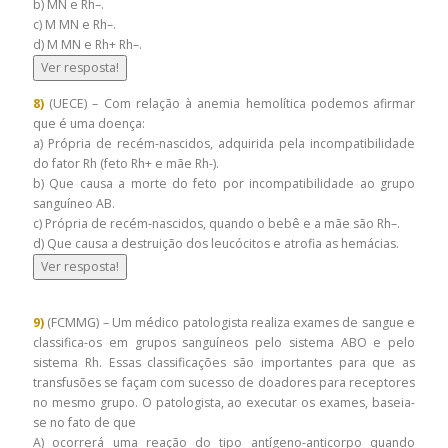
b) MN e Rh–.
c) M MN e Rh–.
d) M MN e Rh+ Rh–.
Ver resposta!
8)
(UECE) – Com relação à anemia hemolítica podemos afirmar
que é uma doença:
a) Própria de recém-nascidos, adquirida pela incompatibilidade
do fator Rh (feto Rh+ e mãe Rh-).
b) Que causa a morte do feto por incompatibilidade ao grupo
sanguíneo AB.
c) Própria de recém-nascidos, quando o bebê e a mãe são Rh–.
d) Que causa a destruição dos leucócitos e atrofia as hemácias.
Ver resposta!
9)
(FCMMG) – Um médico patologista realiza exames de sangue e
classifica-os em grupos sanguíneos pelo sistema ABO e pelo
sistema Rh. Essas classificações são importantes para que as
transfusões se façam com sucesso de doadores para receptores
no mesmo grupo. O patologista, ao executar os exames, baseia-
se no fato de que
A) ocorrerá uma reação do tipo antígeno-anticorpo quando