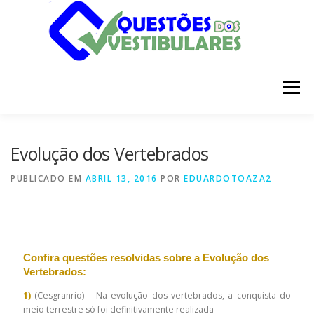
Pular
para
o
conteúdo
Menu
INÍCIO
DISCIPLINAS
SOBRE
Evolução dos Vertebrados
PUBLICADO EM
ABRIL 13, 2016
POR
EDUARDOTOAZA2
Confira questões resolvidas sobre a Evolução dos
Vertebrados:
1)
(Cesgranrio) – Na evolução dos vertebrados, a conquista do
meio terrestre só foi definitivamente realizada