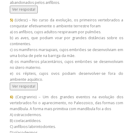
abandonados pelos anfíbios.
Ver resposta!
5)
(Udesc) – No curso da evolução, os primeiros vertebrados a
conquistar efetivamente o ambiente terrestre foram
a) os anfíbios, cujos adultos respiravam por pulmões.
b) as aves, que podiam voar por grandes distâncias sobre os
continentes.
c) os mamíferos marsupiais, cujos embriões se desenvolviam em
uma bolsa de pele na barriga da mãe.
d) os mamíferos placentários, cujos embriões se desenvolviam
no útero materno.
e) os répteis, cujos ovos podiam desenvolver-se fora do
ambiente aquático.
Ver resposta!
6)
(Cesgranrio) – Um dos grandes eventos na evolução dos
vertebrados foi o aparecimento, no Paleozoico, das formas com
mandíbula. A forma mais primitiva com mandíbula foi a dos
A) ostracodermos.
B) coelacantídeos.
C) anfíbios labirintodontes.
D) placodermos.