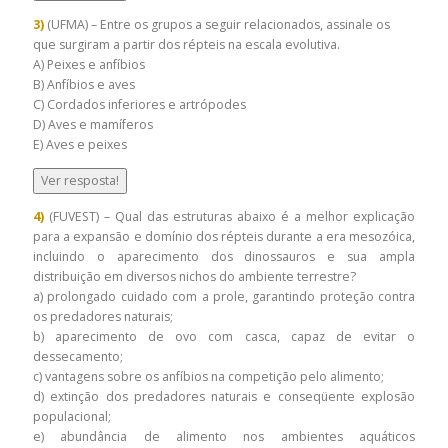
3)
(UFMA) – Entre os grupos a seguir relacionados, assinale os
que surgiram a partir dos répteis na escala evolutiva.
A) Peixes e anfíbios
B) Anfíbios e aves
C) Cordados inferiores e artrópodes
D) Aves e mamíferos
E) Aves e peixes
Ver resposta!
4)
(FUVEST) – Qual das estruturas abaixo é a melhor explicação
para a expansão e domínio dos répteis durante a era mesozóica,
incluindo o aparecimento dos dinossauros e sua ampla
distribuição em diversos nichos do ambiente terrestre?
a) prolongado cuidado com a prole, garantindo proteção contra
os predadores naturais;
b) aparecimento de ovo com casca, capaz de evitar o
dessecamento;
c) vantagens sobre os anfíbios na competição pelo alimento;
d) extinção dos predadores naturais e conseqüente explosão
populacional;
e) abundância de alimento nos ambientes aquáticos