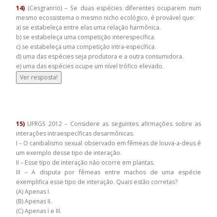
14)
(Cesgranrio) – Se duas espécies diferentes ocuparem num
mesmo ecossistema o mesmo nicho ecológico, é provável que:
a) se estabeleça entre elas uma relação harmônica.
b) se estabeleça uma competição interespecífica.
c) se estabeleça uma competição intra-específica.
d) uma das espécies seja produtora e a outra consumidora.
e) uma das espécies ocupe um nível trófico elevado.
Ver resposta!
15)
UFRGS 2012 – Considere as seguintes afirmações sobre as
interações intraespecíficas desarmônicas.
I – O canibalismo sexual observado em fêmeas de louva-a-deus é
um exemplo desse tipo de interação.
II – Esse tipo de interação não ocorre em plantas.
III – A disputa por fêmeas entre machos de uma espécie
exemplifica esse tipo de interação. Quais estão corretas?
(A) Apenas I.
(B) Apenas II.
(C) Apenas I e III.