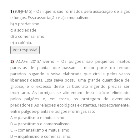
1)
(UFJF-MG) – Os líquens são formados pela associação de algas
e fungos. Essa associação é a) o mutualismo.
b) o predatismo.
c) a sociedade.
d) o comensalismo.
e) a colônia.
Ver resposta!
2)
ACAFE 2013/Inverno – Os pulgões são pequenos insetos
parasitas de plantas que passam a maior parte do tempo
parados, sugando a seiva elaborada que circula pelos vasos
liberianos destas. Esta seiva possui uma grande quantidade de
glicose, e o excesso deste carboidrato ingerido precisa ser
excretado. As formigas se alimentam desse açúcar eliminado
pelos pulgões e, em troca, os protegem de eventuais
predadores. As relações ecológicas existentes, respectivamente,
entre pulgões-plantas e pulgões-formigas são:
A ⇒ parasitismo e mutualismo.
B ⇒ parasitismo e comensalismo.
C ⇒ comensalismo e mutualismo.
D ⇒ inquilinismo e comensalismo.