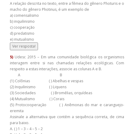
A relação descrita no texto, entre a fêmea do gênero Photuris e o
macho do gênero Photinus, é um exemplo de
a) comensalismo
b) inquilinismo
c) cooperação
d) predatismo
e) mutualismo
Ver resposta!
5)
Udesc 2015 – Em uma comunidade biológica os organismos
interagem entre si nas chamadas relações ecológicas. Com
respeito a estas interações, associe as colunas A e B.
A B
(1) Colônias ( ) Abelhas e vespas
(2) Inquilinismo ( ) Liquens
(3) Sociedades ( ) Bromélias, orquídeas
(4) Mutualismo ( ) Corais
(5) Protocooperação ( ) Anêmonas do mar e caranguejo-
eremita
Assinale a alternativa que contém a sequência correta, de cima
para baixo.
A. ( ) 1 – 3 – 4 – 5 – 2