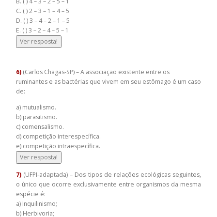
B. ( ) 4 – 3 – 2 – 5 – 1
C. ( ) 2 – 3 – 1 – 4 – 5
D. ( ) 3 – 4 – 2 – 1 – 5
E. ( ) 3 – 2 – 4 – 5 – 1
Ver resposta!
6)
(Carlos Chagas-SP) – A associação existente entre os
ruminantes e as bactérias que vivem em seu estômago é um caso
de:
a) mutualismo.
b) parasitismo.
c) comensalismo.
d) competição interespecífica.
e) competição intraespecífica.
Ver resposta!
7)
(UFPI-adaptada) – Dos tipos de relações ecológicas seguintes,
o único que ocorre exclusivamente entre organismos da mesma
espécie é:
a) Inquilinismo;
b) Herbivoria;