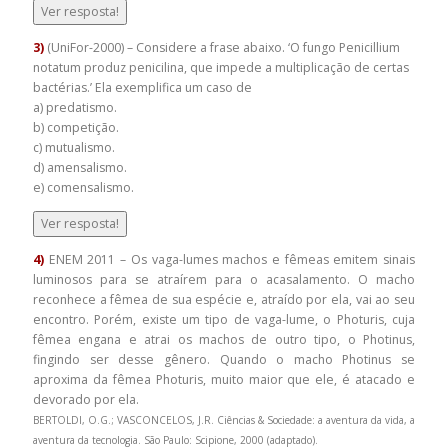
Ver resposta!
3)
(UniFor-2000) – Considere a frase abaixo. ‘O fungo Penicillium
notatum produz penicilina, que impede a multiplicação de certas
bactérias.’ Ela exemplifica um caso de
a) predatismo.
b) competição.
c) mutualismo.
d) amensalismo.
e) comensalismo.
Ver resposta!
4)
ENEM 2011 – Os vaga-lumes machos e fêmeas emitem sinais
luminosos para se atraírem para o acasalamento. O macho
reconhece a fêmea de sua espécie e, atraído por ela, vai ao seu
encontro. Porém, existe um tipo de vaga-lume, o Photuris, cuja
fêmea engana e atrai os machos de outro tipo, o Photinus,
fingindo ser desse gênero. Quando o macho Photinus se
aproxima da fêmea Photuris, muito maior que ele, é atacado e
devorado por ela.
BERTOLDI, O.G.; VASCONCELOS, J.R. Ciências & Sociedade: a aventura da vida, a
aventura da tecnologia. São Paulo: Scipione, 2000 (adaptado).