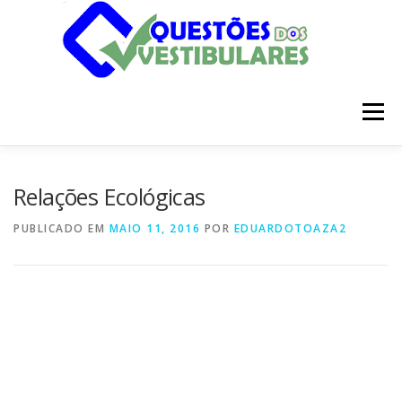
Pular
para
o
conteúdo
Menu
INÍCIO
DISCIPLINAS
SOBRE
Relações Ecológicas
PUBLICADO EM
MAIO 11, 2016
POR
EDUARDOTOAZA2