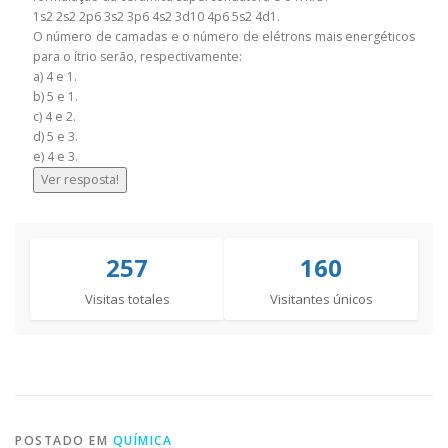
1s2 2s2 2p6 3s2 3p6 4s2 3d10 4p6 5s2 4d1.
O número de camadas e o número de elétrons mais energéticos
para o ítrio serão, respectivamente:
a) 4 e 1.
b) 5 e 1.
c) 4 e 2.
d) 5 e 3.
e) 4 e 3.
Ver resposta!
257
160
Visitas totales
Visitantes únicos
POSTADO EM
QUÍMICA