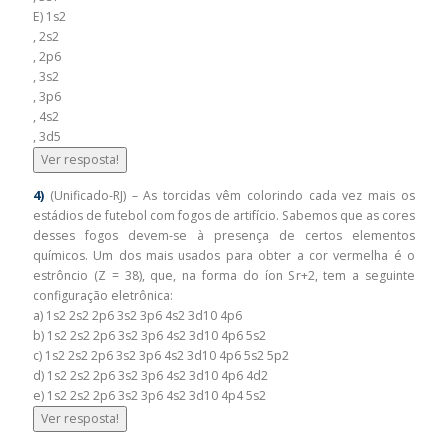
E) 1s2
, 2s2
, 2p6
, 3s2
, 3p6
, 4s2
, 3d5
Ver resposta!
4)
(Unificado-RJ) – As torcidas vêm colorindo cada vez mais os
estádios de futebol com fogos de artifício. Sabemos que as cores
desses fogos devem-se à presença de certos elementos
químicos. Um dos mais usados para obter a cor vermelha é o
estrôncio (Z = 38), que, na forma do íon Sr+2, tem a seguinte
configuração eletrônica:
a) 1s2 2s2 2p6 3s2 3p6 4s2 3d10 4p6
b) 1s2 2s2 2p6 3s2 3p6 4s2 3d10 4p6 5s2
c) 1s2 2s2 2p6 3s2 3p6 4s2 3d10 4p6 5s2 5p2
d) 1s2 2s2 2p6 3s2 3p6 4s2 3d10 4p6 4d2
e) 1s2 2s2 2p6 3s2 3p6 4s2 3d10 4p4 5s2
Ver resposta!