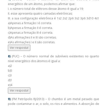
energético de um átomo, podemos afirmar que:
I. o número total de elétrons desse átomo é igual a 19;
II. esse apresenta quatro camadas eletrônicas;
III. a sua configuração eletrônica é 1s2 2s2 2p6 3s2 3p6 3d10 4s1
a)Apenas a firmação I é correta.
b)Apenas a firmação II é correta.
c)Apenas a firmação III é correta.
d)As afirmações II e III são corretas.
e)As afirmações I e II são corretas.
Ver resposta!
8)
(PUC) – O número normal de subníveis existentes no quarto
nível energético dos átomos é igual a:
a)2
b)5
c)3
d)1
e)4
Ver resposta!
9)
(FM Petrópolis RJ/2013) – O chumbo é um metal pesado que
pode contaminar o ar, o solo, os rios e alimentos. A absorção de