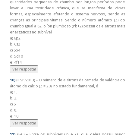
quantidades pequenas de chumbo por longos períodos pode
levar a uma toxicidade crônica, que se manifesta de várias
formas, especialmente afetando o sistema nervoso, sendo as
crianças as principais vítimas. Sendo o número atômico (Z) do
chumbo igual a 82, o íon plumboso (Pb+2) possui os elétrons mais
energéticos no subnível
a) 6p2
b) 6s2
c) 6p4
d) 5d10
e) 4f14
Ver resposta!
10)
(IFSP/2013) – O número de elétrons da camada de valência do
átomo de cálcio (Z = 20), no estado fundamental, é
a) 1.
b) 2.
c) 6.
d) 8.
e) 10.
Ver resposta!
11)
(Fei) – Entre os subníveis 6p e 7s, qual deles possui maior