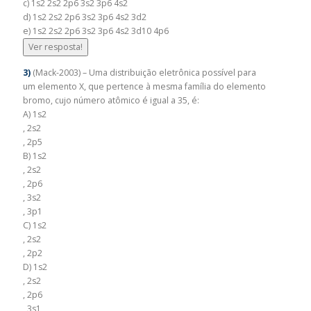
c) 1s2 2s2 2p6 3s2 3p6 4s2
d) 1s2 2s2 2p6 3s2 3p6 4s2 3d2
e) 1s2 2s2 2p6 3s2 3p6 4s2 3d10 4p6
Ver resposta!
3)
(Mack-2003) – Uma distribuição eletrônica possível para
um elemento X, que pertence à mesma família do elemento
bromo, cujo número atômico é igual a 35, é:
A) 1s2
, 2s2
, 2p5
B) 1s2
, 2s2
, 2p6
, 3s2
, 3p1
C) 1s2
, 2s2
, 2p2
D) 1s2
, 2s2
, 2p6
, 3s1