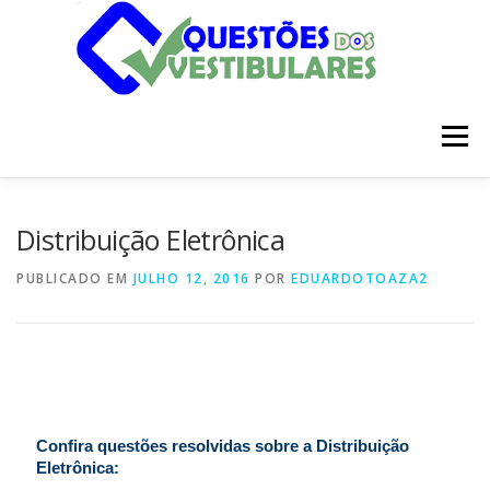
Pular
para
o
conteúdo
Menu
INÍCIO
DISCIPLINAS
SOBRE
Distribuição Eletrônica
PUBLICADO EM
JULHO 12, 2016
POR
EDUARDOTOAZA2
Confira questões resolvidas sobre a Distribuição
Eletrônica: