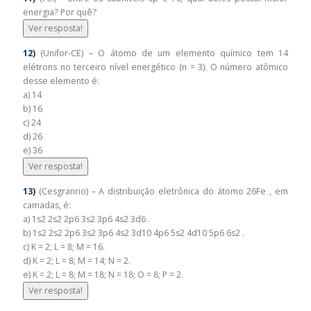
energia? Por quê?
Ver resposta!
12)
(Unifor-CE) – O átomo de um elemento químico tem 14
elétrons no terceiro nível energético (n = 3). O número atômico
desse elemento é:
a) 14
b) 16
c) 24
d) 26
e) 36
Ver resposta!
13)
(Cesgranrio) – A distribuição eletrônica do átomo 26Fe , em
camadas, é:
a) 1s2 2s2 2p6 3s2 3p6 4s2 3d6 .
b) 1s2 2s2 2p6 3s2 3p6 4s2 3d10 4p6 5s2 4d10 5p6 6s2 .
c) K = 2; L = 8; M = 16.
d) K = 2; L = 8; M = 14; N = 2.
e) K = 2; L = 8; M = 18; N = 18; O = 8; P = 2.
Ver resposta!