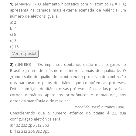
1)
(AMAN-SP) – O elemento hipotético com nº atômico (Z = 116)
apresenta na camada mais externa (camada de valência) um
número de elétrons igual a:
a) 2
b) 4
c) 6
d) 8
e) 18
Ver resposta!
2)
(UNI-RIO) – “Os implantes dentários estão mais seguros no
Brasil e já atendem às normas internacionais de qualidade. O
grande salto de qualidade aconteceu no processo de confecção
dos parafusos e pinos de titânio, que compõem as próteses.
Feitas com ligas de titânio, essas próteses são usadas para fixar
coroas dentárias, aparelhos ortodônticos e dentaduras, nos
ossos da mandíbula e do maxilar.”
Jornal do Brasil, outubro 1996.
Considerando que o número atômico do titânio é 22, sua
configuração eletrônica será:
a) 1s2 2s2 2p6 3s2 3p3
b) 1s2 2s2 2p6 3s2 3p5