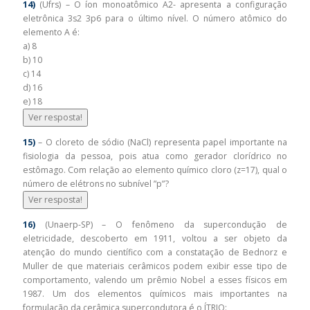
14)
(Ufrs) – O íon monoatômico A2- apresenta a configuração
eletrônica 3s2 3p6 para o último nível. O número atômico do
elemento A é:
a) 8
b) 10
c) 14
d) 16
e) 18
Ver resposta!
15)
– O cloreto de sódio (NaCl) representa papel importante na
fisiologia da pessoa, pois atua como gerador clorídrico no
estômago. Com relação ao elemento químico cloro (z=17), qual o
número de elétrons no subnível ”p”?
Ver resposta!
16)
(Unaerp-SP) – O fenômeno da supercondução de
eletricidade, descoberto em 1911, voltou a ser objeto da
atenção do mundo científico com a constatação de Bednorz e
Muller de que materiais cerâmicos podem exibir esse tipo de
comportamento, valendo um prêmio Nobel a esses físicos em
1987. Um dos elementos químicos mais importantes na
formulação da cerâmica supercondutora é o ÍTRIO: