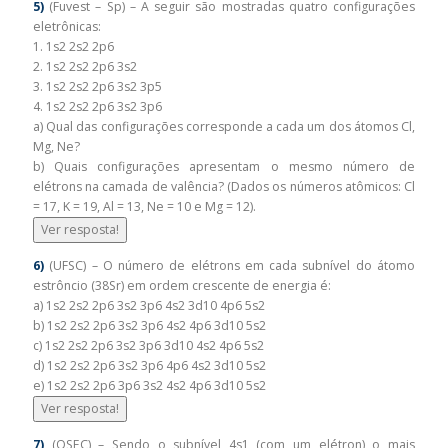
5)
(Fuvest – Sp) – A seguir são mostradas quatro configurações
eletrônicas:
1. 1s2 2s2 2p6
2. 1s2 2s2 2p6 3s2
3. 1s2 2s2 2p6 3s2 3p5
4. 1s2 2s2 2p6 3s2 3p6
a) Qual das configurações corresponde a cada um dos átomos Cl,
Mg, Ne?
b) Quais configurações apresentam o mesmo número de
elétrons na camada de valência? (Dados os números atômicos: Cl
= 17, K = 19, Al = 13, Ne = 10 e Mg = 12).
Ver resposta!
6)
(UFSC) – O número de elétrons em cada subnível do átomo
estrôncio (38Sr) em ordem crescente de energia é:
a) 1s2 2s2 2p6 3s2 3p6 4s2 3d10 4p6 5s2
b) 1s2 2s2 2p6 3s2 3p6 4s2 4p6 3d10 5s2
c) 1s2 2s2 2p6 3s2 3p6 3d10 4s2 4p6 5s2
d) 1s2 2s2 2p6 3s2 3p6 4p6 4s2 3d10 5s2
e) 1s2 2s2 2p6 3p6 3s2 4s2 4p6 3d10 5s2
Ver resposta!
7)
(OSEC) – Sendo o subnível 4s1 (com um elétron) o mais