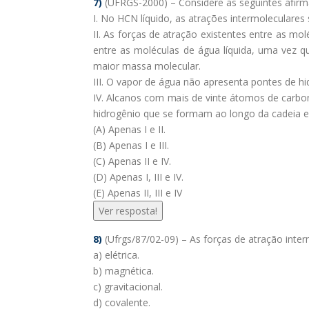
7)
(UFRGS-2000) – Considere as seguintes afirm
I. No HCN líquido, as atrações intermoleculares
II. As forças de atração existentes entre as mo
entre as moléculas de água líquida, uma vez 
maior massa molecular.
III. O vapor de água não apresenta pontes de h
IV. Alcanos com mais de vinte átomos de carbo
hidrogênio que se formam ao longo da cadeia en
(A) Apenas I e II.
(B) Apenas I e III.
(C) Apenas II e IV.
(D) Apenas I, III e IV.
(E) Apenas II, III e IV
Ver resposta!
8)
(Ufrgs/87/02-09) – As forças de atração int
a) elétrica.
b) magnética.
c) gravitacional.
d) covalente.