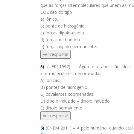
que as forças intermoleculares que unem as mo
CO2 são do tipo
a) iônico.
b) ponte de hidrogênio.
c) forças dipolo-dipolo.
d) forças de London.
e) forças dipolo-permanente.
Ver resposta!
5)
(UERJ-1997) – Água e etanol são dois l
intermoleculares, denominadas:
A) iônicas.
B) pontes de hidrogênio.
C) covalentes coordenadas.
D) dipolo induzido – dipolo induzido.
E) dipolo permanente
Ver resposta!
6)
(ENEM 2011) – A pele humana, quando está b