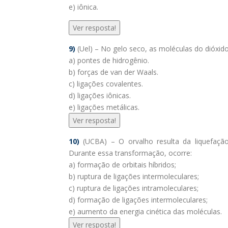
e) iônica.
Ver resposta!
9)
(Uel) – No gelo seco, as moléculas do dióxid
a) pontes de hidrogênio.
b) forças de van der Waals.
c) ligações covalentes.
d) ligações iônicas.
e) ligações metálicas.
Ver resposta!
10)
(UCBA) – O orvalho resulta da liquefaçã
Durante essa transformação, ocorre:
a) formação de orbitais híbridos;
b) ruptura de ligações intermoleculares;
c) ruptura de ligações intramoleculares;
d) formação de ligações intermoleculares;
e) aumento da energia cinética das moléculas.
Ver resposta!