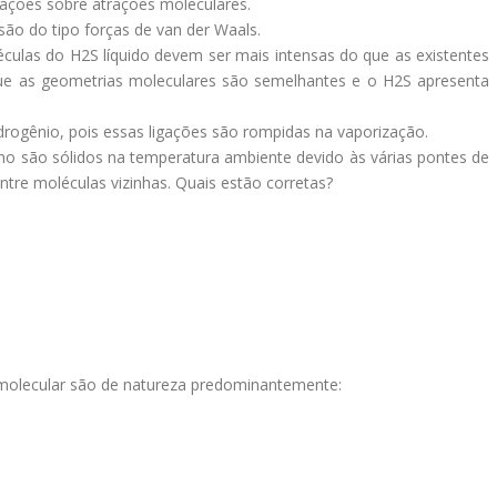
ações sobre atrações moleculares.
 são do tipo forças de van der Waals.
léculas do H2S líquido devem ser mais intensas do que as existentes
que as geometrias moleculares são semelhantes e o H2S apresenta
idrogênio, pois essas ligações são rompidas na vaporização.
no são sólidos na temperatura ambiente devido às várias pontes de
tre moléculas vizinhas. Quais estão corretas?
ermolecular são de natureza predominantemente: