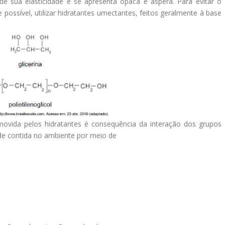
de sua elasticidade e se apresenta opaca e áspera. Para evitar o
possível, utilizar hidratantes umectantes, feitos geralmente à base
movida pelos hidratantes é consequência da interação dos grupos
de contida no ambiente por meio de