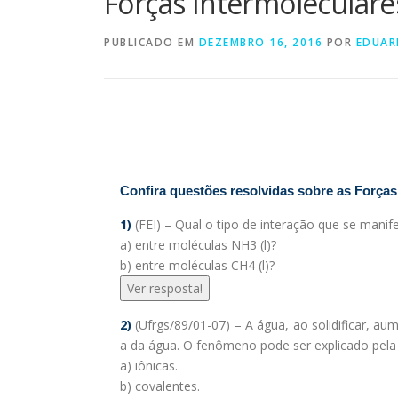
Forças Intermoleculare
PUBLICADO EM
DEZEMBRO 16, 2016
POR
EDUA
Confira questões resolvidas sobre as Forças
1)
(FEI) – Qual o tipo de interação que se manif
a) entre moléculas NH3 (l)?
b) entre moléculas CH4 (l)?
Ver resposta!
2)
(Ufrgs/89/01-07) – A água, ao solidificar, a
a da água. O fenômeno pode ser explicado pela
a) iônicas.
b) covalentes.