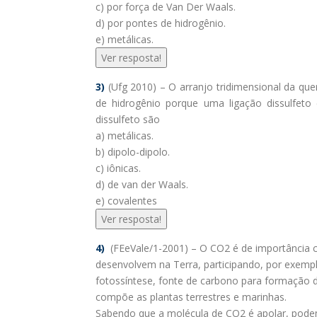
c) por força de Van Der Waals.
d) por pontes de hidrogênio.
e) metálicas.
Ver resposta!
3)
(Ufg 2010) – O arranjo tridimensional da quer
de hidrogênio porque uma ligação dissulfeto 
dissulfeto são
a) metálicas.
b) dipolo-dipolo.
c) iônicas.
d) de van der Waals.
e) covalentes
Ver resposta!
4)
(FEeVale/1-2001) – O CO2 é de importância c
desenvolvem na Terra, participando, por exempl
fotossíntese, fonte de carbono para formação 
compõe as plantas terrestres e marinhas.
Sabendo que a molécula de CO2 é apolar, pode