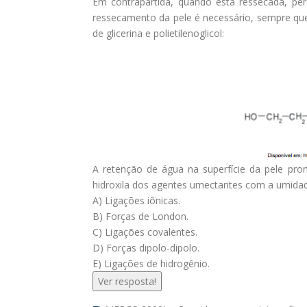
Em contrapartida, quando está ressecada, per
ressecamento da pele é necessário, sempre que 
de glicerina e polietilenoglicol:
A retenção de água na superfície da pele pro
hidroxila dos agentes umectantes com a umida
A) Ligações iônicas.
B) Forças de London.
C) Ligações covalentes.
D) Forças dipolo-dipolo.
E) Ligações de hidrogênio.
Ver resposta!