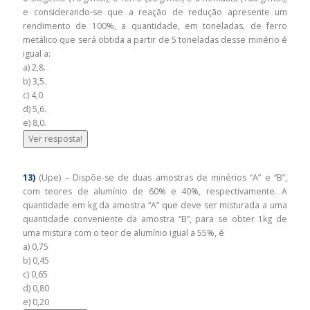
e considerando-se que a reação de redução apresente um
rendimento de 100%, a quantidade, em toneladas, de ferro
metálico que será obtida a partir de 5 toneladas desse minério é
igual a:
a) 2,8.
b) 3,5.
c) 4,0.
d) 5,6.
e) 8,0.
Ver resposta!
13)
(Upe) – Dispõe-se de duas amostras de minérios “A” e “B”,
com teores de alumínio de 60% e 40%, respectivamente. A
quantidade em kg da amostra “A” que deve ser misturada a uma
quantidade conveniente da amostra “B”, para se obter 1kg de
uma mistura com o teor de alumínio igual a 55%, é
a) 0,75
b) 0,45
c) 0,65
d) 0,80
e) 0,20