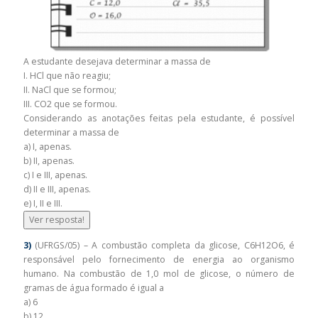
A estudante desejava determinar a massa de
I. HCl que não reagiu;
II. NaCl que se formou;
III. CO2 que se formou.
Considerando as anotações feitas pela estudante, é possível
determinar a massa de
a) I, apenas.
b) II, apenas.
c) I e III, apenas.
d) II e III, apenas.
e) I, II e III.
Ver resposta!
3)
(UFRGS/05) – A combustão completa da glicose, C6H12O6, é
responsável pelo fornecimento de energia ao organismo
humano. Na combustão de 1,0 mol de glicose, o número de
gramas de água formado é igual a
a) 6
b) 12