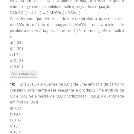
elevada pureza, utiliza-se a aluminotermia, processo no qual o
óxido reage com o alumínio metálico, segundo a equação:
3 MnO2(s) + 4 Al(s) → 2 Al2O3(s) + 3 Mn(s)
Considerando que determinado lote de pirolusita apresenta teor
de 80% de dióxido de manganês (MnO2), a massa mínima de
pirolusita necessária para se obter 1,10 t de manganês metálico
é
a) 1,09 t
b) 1,39 t
c) 1,74 t
d) 2,18 t
e) 2,61 t
Ver resposta!
10)
(Pucrj 2013) – A queima de 5,0 g de uma amostra de carbono
consumiu totalmente esse reagente e produziu uma mistura de
CO e CO2. Se a massa de CO2 produzida foi 13,9 g, a quantidade
em mol de CO é:
a) 0,02
b) 0,05
c) 0,08
d) 0,1
e) 0,15