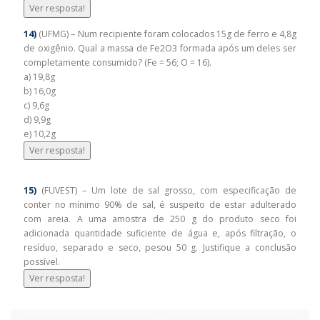
Ver resposta!
14)
(UFMG) – Num recipiente foram colocados 15g de ferro e 4,8g
de oxigênio. Qual a massa de Fe2O3 formada após um deles ser
completamente consumido? (Fe = 56; O = 16).
a) 19,8g
b) 16,0g
c) 9,6g
d) 9,9g
e) 10,2g
Ver resposta!
15)
(FUVEST) – Um lote de sal grosso, com especificação de
conter no mínimo 90% de sal, é suspeito de estar adulterado
com areia. A uma amostra de 250 g do produto seco foi
adicionada quantidade suficiente de água e, após filtração, o
resíduo, separado e seco, pesou 50 g. Justifique a conclusão
possível.
Ver resposta!