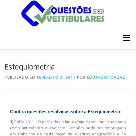
Pular
para
o
conteúdo
Menu
INÍCIO
DISCIPLINAS
SOBRE
Estequiometria
PUBLICADO EM
FEVEREIRO 3, 2017
POR
EDUARDOTOAZA2
Confira questões resolvidas sobre a Estequiometria:
1)
ENEM 2011 – O peróxido de hidrogênio é comumente utilizado
como antisséptico e alvejante. Também pode ser empregado
em trabalhos de restauração de quadros enegrecidos e no