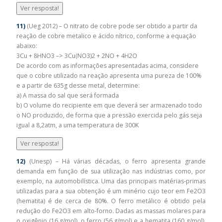
Ver resposta!
11)
(Ueg 2012) – O nitrato de cobre pode ser obtido a partir da
reação de cobre metalico e ácido nítrico, conforme a equação
abaixo:
3Cu + 8HNO3 –> 3Cu(NO3)2 + 2NO + 4H2O
De acordo com as informações apresentadas acima, considere
que o cobre utilizado na reação apresenta uma pureza de 100%
e a partir de 635g desse metal, determine:
a) A massa do sal que será formada
b) O volume do recipiente em que deverá ser armazenado todo
o NO produzido, de forma que a pressão exercida pelo gás seja
igual a 8,2atm, a uma temperatura de 300K
Ver resposta!
12)
(Unesp) – Há várias décadas, o ferro apresenta grande
demanda em função de sua utilização nas indústrias como, por
exemplo, na automobilística. Uma das principais matérias-primas
utilizadas para a sua obtenção é um minério cujo teor em Fe2O3
(hematita) é de cerca de 80%. O ferro metálico é obtido pela
redução do Fe2O3 em alto-forno. Dadas as massas molares para
o oxigênio (16 g/mol), o ferro (56 g/mol) e a hematita (160 g/mol),