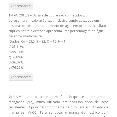
Ver resposta!
8)
FAG 2016/2 – Os sais de cobre são conhecidos por
apresentarem coloração azul, inclusive sendo utilizados em
misturas destinadas a tratamento de água em piscinas. O sulfato
cúprico penta-hidratado apresenta uma percentagem de água
de aproximadamente:
(Dados: Cu = 63,5; S = 32, O = 16; H = 1).
a) 23,11%.
b) 55,34%.
c) 89,09%.
d) 36,07%.
e) 76,22%
Ver resposta!
9)
PUC/SP – A pirolusita é um minério do qual se obtém o metal
manganês (Mn), muito utilizado em diversos tipos de aços
resistentes. O principal componente da pirolusita é o dióxido de
manganês (MnO2). Para se obter o manganês metálico com