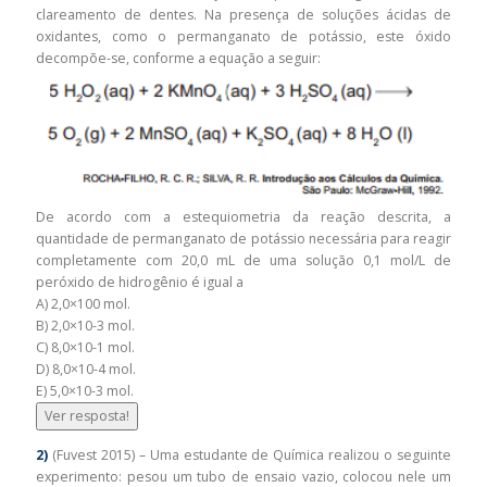
clareamento de dentes. Na presença de soluções ácidas de
oxidantes, como o permanganato de potássio, este óxido
decompõe-se, conforme a equação a seguir:
De acordo com a estequiometria da reação descrita, a
quantidade de permanganato de potássio necessária para reagir
completamente com 20,0 mL de uma solução 0,1 mol/L de
peróxido de hidrogênio é igual a
A) 2,0×100 mol.
B) 2,0×10-3 mol.
C) 8,0×10-1 mol.
D) 8,0×10-4 mol.
E) 5,0×10-3 mol.
Ver resposta!
2)
(Fuvest 2015) – Uma estudante de Química realizou o seguinte
experimento: pesou um tubo de ensaio vazio, colocou nele um