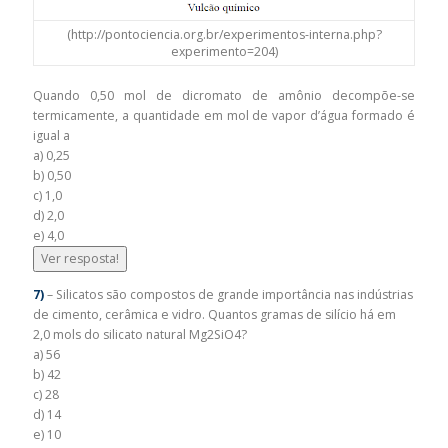
(http://pontociencia.org.br/experimentos-interna.php?
experimento=204)
Quando 0,50 mol de dicromato de amônio decompõe-se
termicamente, a quantidade em mol de vapor d’água formado é
igual a
a) 0,25
b) 0,50
c) 1,0
d) 2,0
e) 4,0
Ver resposta!
7)
– Silicatos são compostos de grande importância nas indústrias
de cimento, cerâmica e vidro. Quantos gramas de silício há em
2,0 mols do silicato natural Mg2SiO4?
a) 56
b) 42
c) 28
d) 14
e) 10