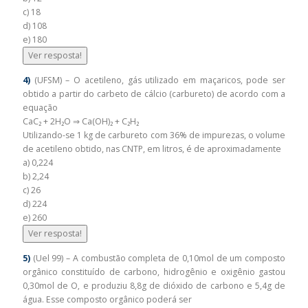
c) 18
d) 108
e) 180
Ver resposta!
4)
(UFSM) – O acetileno, gás utilizado em maçaricos, pode ser
obtido a partir do carbeto de cálcio (carbureto) de acordo com a
equação
CaC₂ + 2H₂O ⇒ Ca(OH)₂ + C₂H₂
Utilizando-se 1 kg de carbureto com 36% de impurezas, o volume
de acetileno obtido, nas CNTP, em litros, é de aproximadamente
a) 0,224
b) 2,24
c) 26
d) 224
e) 260
Ver resposta!
5)
(Uel 99) – A combustão completa de 0,10mol de um composto
orgânico constituído de carbono, hidrogênio e oxigênio gastou
0,30mol de O‚ e produziu 8,8g de dióxido de carbono e 5,4g de
água. Esse composto orgânico poderá ser