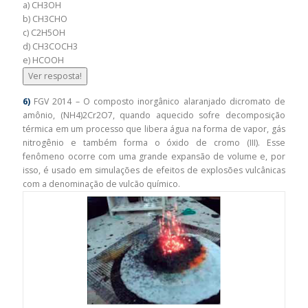
a) CH3OH
b) CH3CHO
c) C2H5OH
d) CH3COCH3
e) HCOOH
Ver resposta!
6)
FGV 2014 – O composto inorgânico alaranjado dicromato de
amônio, (NH4)2Cr2O7, quando aquecido sofre decomposição
térmica em um processo que libera água na forma de vapor, gás
nitrogênio e também forma o óxido de cromo (III). Esse
fenômeno ocorre com uma grande expansão de volume e, por
isso, é usado em simulações de efeitos de explosões vulcânicas
com a denominação de vulcão químico.