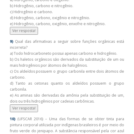
b) Hidrogênio, carbono e nitrogênio.
c) Hidrogênio e carbono.
d) Hidrogênio, carbono, oxigênio e nitrogênio.
e) Hidrogênio, carbono, oxigênio, enxofre e nitrogênio.
Ver resposta!
9)
Qual das afirmativas a seguir sobre funções orgânicas está
incorreta?
a) Todo hidrocarboneto possui apenas carbono e hidrogênio.
b) Os haletos orgânicos são derivados da substituição de um ou
mais hidrogênios por átomos de halogênios.
c) Os aldeídos possuem o grupo carbonila entre dois átomos de
carbono.
d) Tanto as cetonas quanto os aldeídos possuem o grupo
carbonila.
e) As aminas são derivadas da amônia pela substituição de um,
dois ou três hidrogênios por cadeias carbônicas.
Ver resposta!
10)
(UFSCAR 2016) – Uma das formas de se obter tinta para
pintura corporal utilizada por indígenas brasileiros é por meio do
fruto verde do jenipapo. A substância responsável pela cor azul