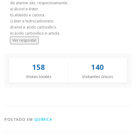
de alarme são, respectivamente,
a) álcool e éster.
b) aldeído e cetona.
c) éter e hidrocarboneto.
d) enol e ácido carboxílico.
e) ácido carboxílico e amida.
Ver resposta!
158
140
Visitas totales
Visitantes únicos
POSTADO EM
QUÍMICA