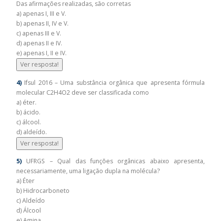
Das afirmações realizadas, são corretas
a) apenas I, III e V.
b) apenas II, IV e V.
c) apenas III e V.
d) apenas II e IV.
e) apenas I, II e IV.
Ver resposta!
4)
Ifsul 2016 – Uma substância orgânica que apresenta fórmula
molecular C2H4O2 deve ser classificada como
a) éter.
b) ácido.
c) álcool.
d) aldeído.
Ver resposta!
5)
UFRGS – Qual das funções orgânicas abaixo apresenta,
necessariamente, uma ligação dupla na molécula?
a) Éter
b) Hidrocarboneto
c) Aldeído
d) Álcool
e) Amina