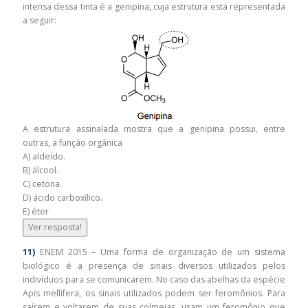
intensa dessa tinta é a genipina, cuja estrutura está representada
a seguir:
A estrutura assinalada mostra que a genipina possui, entre
outras, a função orgânica
A) aldeído.
B) álcool.
C) cetona.
D) ácido carboxílico.
E) éter
Ver resposta!
11)
ENEM 2015 – Uma forma de organização de um sistema
biológico é a presença de sinais diversos utilizados pelos
indivíduos para se comunicarem. No caso das abelhas da espécie
Apis mellifera, os sinais utilizados podem ser feromônios. Para
saírem e voltarem de suas colmeias, usam um feromônio que