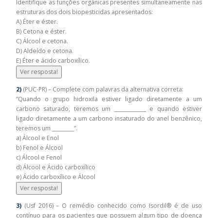
Identifique as funções orgânicas presentes simultaneamente nas
estruturas dos dois biopesticidas apresentados:
A) Éter e éster.
B) Cetona e éster.
C) Álcool e cetona.
D) Aldeído e cetona.
E) Éter e ácido carboxílico.
Ver resposta!
2)
(PUC-PR) – Complete com palavras da alternativa correta:
“Quando o grupo hidroxila estiver ligado diretamente a um
carbono saturado, teremos um _____________ e quando estiver
ligado diretamente a um carbono insaturado do anel benzênico,
teremos um _________”.
a) Álcool e Enol
b) Fenol e Álcool
c) Álcool e Fenol
d) Álcool e Ácido carboxílico
e) Ácido carboxílico e Álcool
Ver resposta!
3)
(Usf 2016) – O remédio conhecido como Isordil® é de uso
contínuo para os pacientes que possuem algum tipo de doença