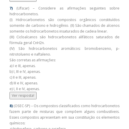
7)
(Ufscar) – Considere as afirmações seguintes sobre
hidrocarbonetos.
(I) Hidrocarbonetos são compostos orgânicos constituídos
somente de carbono e hidrogênio. (II) São chamados de alcenos
somente os hidrocarbonetos insaturados de cadeia linear.
(III) Cicloalcanos são hidrocarbonetos alifáticos saturados de
fórmula geral CnH2n.
(IV) São hidrocarbonetos aromáticos: bromobenzeno, p-
nitrotolueno e naftaleno.
São corretas as afirmações:
a) I e III, apenas.
b) I, III e IV, apenas.
c) II e III, apenas.
d) III e IV, apenas.
e) I, II e IV, apenas.
Ver resposta!
8)
(OSEC-SP) – Os compostos classificados como hidrocarbonetos
fazem parte de misturas que compõem alguns combustíveis.
Esses compostos apresentam em sua constituição os elementos
químicos:
a) hidrogênio, carbono e oxigênio.