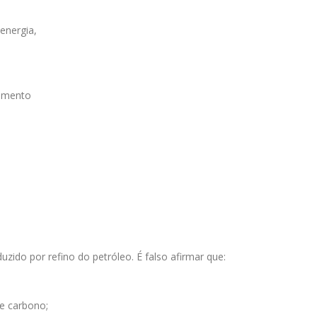
energia,
eamento
zido por refino do petróleo. É falso afirmar que:
de carbono;