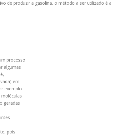
vo de produzir a gasolina, o método a ser utilizado é a
 um processo
ter algumas
é,
evada) em
or exemplo.
s moléculas
o geradas
intes
e, pois