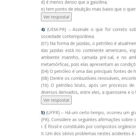
d) é menos denso que a gasolina;
e) tem ponto de ebulição mais baixo que o que
Ver resposta!
4)
(UEM-PR) – Assinale o que for correto sob
sociedade contemporânea.
(01) Na forma de jazidas, o petróleo é atualme
das jazidas está no continente americano, es
ambiente marinho, camada pré-sal, e no ambi
metamórficas, pois elas apresentam as condiç
(04) O petróleo é uma das principais fontes de
(08) Dentre os combustíveis renováveis, encont
(16) O petróleo bruto, após um processo de 
diversos derivados, entre eles, a querosene e 
Ver resposta!
5)
(UFPR) – Há um certo tempo, ocorreu um gra
(PR). Considere as seguintes afirmações sobre 
I. É fóssil e constituído por compostos orgânico
II. Um dos sérios problemas nestes acidentes é 