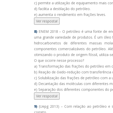
c) permite a utilização de equipamento mais c
d) facilita a destilação do petróleo.
e) aumenta o rendimento em frações leves.
Ver resposta!
8)
ENEM 2018 – O petróleo é uma fonte de ener
uma grande variedade de produtos. É um óleo 
hidrocarbonetos de diferentes massas mola
componentes comercializáveis do petróleo. Alé
otimizando o produto de origem fóssil, utiliza
O que ocorre nesse processo?
a) Transformação das frações do petróleo em 
b) Reação de óxido-redução com transferência d
c) Solubilização das frações de petróleo com a u
d) Decantação das moléculas com diferentes ma
e) Separação dos diferentes componentes do pe
Ver resposta!
9)
(Uepg 2013) – Com relação ao petróleo e se
correto.