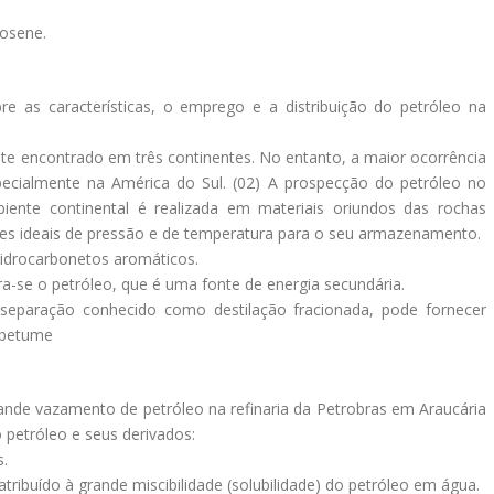
rosene.
re as características, o emprego e a distribuição do petróleo na
nte encontrado em três continentes. No entanto, a maior ocorrência
pecialmente na América do Sul. (02) A prospecção do petróleo no
ente continental é realizada em materiais oriundos das rochas
ões ideais de pressão e de temperatura para o seu armazenamento.
 hidrocarbonetos aromáticos.
ra-se o petróleo, que é uma fonte de energia secundária.
separação conhecido como destilação fracionada, pode fornecer
o betume
nde vazamento de petróleo na refinaria da Petrobras em Araucária
o petróleo e seus derivados:
s.
atribuído à grande miscibilidade (solubilidade) do petróleo em água.