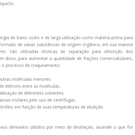
ompacto.
gia de baixo custo e de larga utilização como matéria-prima para
formado de várias substâncias de origem orgânica, em sua maioria
res. São utilizadas técnicas de separação para obtenção dos
m disso, para aumentar a quantidade de frações comercializáveis,
-se o processo de craqueamento.
outras moléculas menores.
e elétrons entre as moléculas.
tilização de diferentes solventes.
ssas molares pelo uso de centrífugas.
tróleo em função de suas temperaturas de ebulição.
us derivados obtidos por meio de destilação, assinale o que for