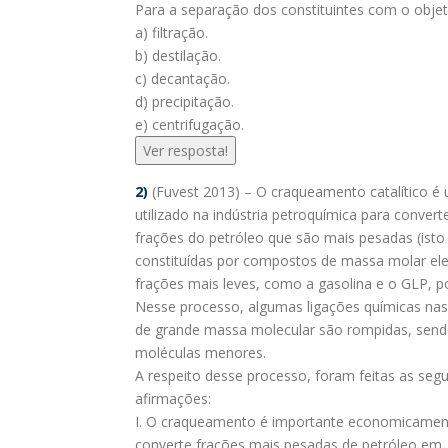
Para a separação dos constituintes com o objeti
a) filtração.
b) destilação.
c) decantação.
d) precipitação.
e) centrifugação.
Ver resposta!
2)
(Fuvest 2013) – O craqueamento catalítico é
utilizado na indústria petroquímica para conver
frações do petróleo que são mais pesadas (isto 
constituídas por compostos de massa molar el
frações mais leves, como a gasolina e o GLP, p
Nesse processo, algumas ligações químicas na
de grande massa molecular são rompidas, send
moléculas menores.
A respeito desse processo, foram feitas as segu
afirmações:
I. O craqueamento é importante economicament
converte frações mais pesadas de petróleo em