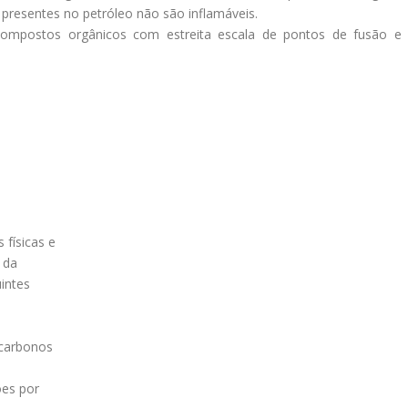
r presentes no petróleo não são inflamáveis.
compostos orgânicos com estreita escala de pontos de fusão e
 físicas e
 da
intes
 carbonos
ões por