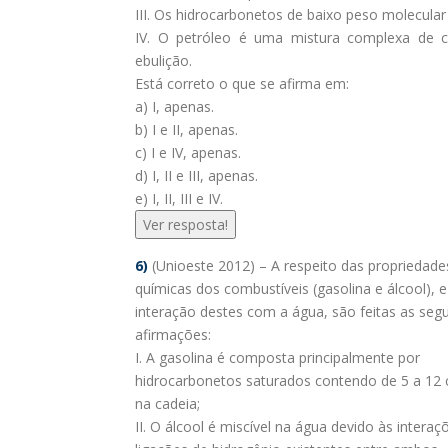
III. Os hidrocarbonetos de baixo peso molecula
IV. O petróleo é uma mistura complexa de 
ebulição.
Está correto o que se afirma em:
a) I, apenas.
b) I e II, apenas.
c) I e IV, apenas.
d) I, II e III, apenas.
e) I, II, III e IV.
Ver resposta!
6)
(Unioeste 2012) – A respeito das propriedades
químicas dos combustíveis (gasolina e álcool), e
interação destes com a água, são feitas as segu
afirmações:
I. A gasolina é composta principalmente por
hidrocarbonetos saturados contendo de 5 a 12
na cadeia;
II. O álcool é miscível na água devido às interaç