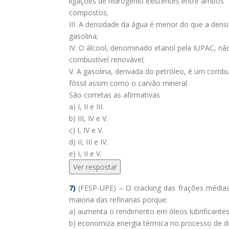
ligações de hidrogênio existentes entre ambos
compostos;
III. A densidade da água é menor do que a dens
gasolina;
IV. O álcool, denominado etanol pela IUPAC, n
combustível renovável;
V. A gasolina, derivada do petróleo, é um combu
fóssil assim como o carvão mineral.
São corretas as afirmativas
a) I, II e III.
b) III, IV e V.
c) I, IV e V.
d) II, III e IV.
e) I, II e V.
Ver resposta!
7)
(FESP-UPE) – O cracking das frações médias
maioria das refinarias porque:
a) aumenta o rendimento em óleos lubrificante
b) economiza energia térmica no processo de d