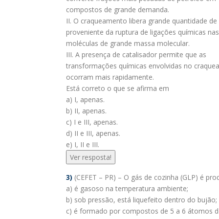
compostos de grande demanda.
II. O craqueamento libera grande quantidade de 
proveniente da ruptura de ligações químicas nas
moléculas de grande massa molecular.
III. A presença de catalisador permite que as
transformações químicas envolvidas no craqu
ocorram mais rapidamente.
Está correto o que se afirma em
a) I, apenas.
b) II, apenas.
c) I e III, apenas.
d) II e III, apenas.
e) I, II e III.
Ver resposta!
3)
(CEFET – PR) – O gás de cozinha (GLP) é produ
a) é gasoso na temperatura ambiente;
b) sob pressão, está liquefeito dentro do bujão;
c) é formado por compostos de 5 a 6 átomos 