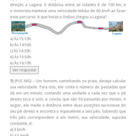
direção a Laguna. A distância entre as cidades é de 100 km, e
o motorista manteve uma velocidade média de 60 km/h ao fazer
esse percurso. A que horas o ônibus chegou a Laguna?
a) Às 15:10h.
b) Às 14:50h.
c) Às 14:30h.
d) Às 15:50h.
e) Às 16:10h.
Ver resposta!
7)
(PUC-MG) – Um homem, caminhando na praia, deseja calcular
sua velocidade. Para isso, ele conta o número de passadas que
dá em um minuto, contando uma unidade a cada vez que o pé
direito toca o solo, e conclui que são 50 passadas por minuto. A
seguir, ele mede a distância entre duas posições sucessivas do
seu pé direito e encontra o equivalente a seis pés. Sabendo que
três pés correspondem a um metro, sua velocidade, suposta
constante, é:
a) 3 km/h
b) 4,5 km/h