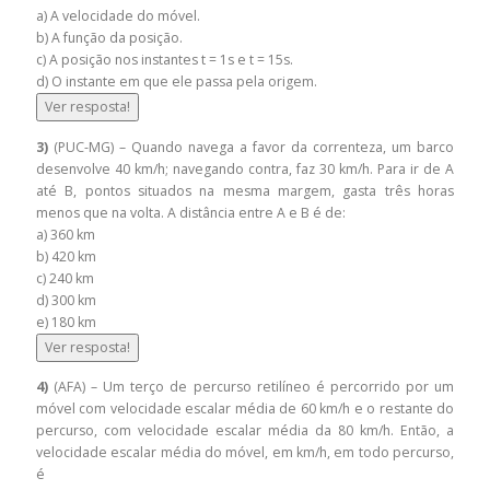
a) A velocidade do móvel.
b) A função da posição.
c) A posição nos instantes t = 1s e t = 15s.
d) O instante em que ele passa pela origem.
Ver resposta!
3)
(PUC-MG) – Quando navega a favor da correnteza, um barco
desenvolve 40 km/h; navegando contra, faz 30 km/h. Para ir de A
até B, pontos situados na mesma margem, gasta três horas
menos que na volta. A distância entre A e B é de:
a) 360 km
b) 420 km
c) 240 km
d) 300 km
e) 180 km
Ver resposta!
4)
(AFA) – Um terço de percurso retilíneo é percorrido por um
móvel com velocidade escalar média de 60 km/h e o restante do
percurso, com velocidade escalar média da 80 km/h. Então, a
velocidade escalar média do móvel, em km/h, em todo percurso,
é