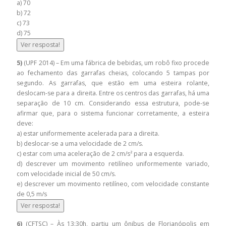
a) 70
b) 72
c) 73
d) 75
Ver resposta!
5)
(UPF 2014) – Em uma fábrica de bebidas, um robô fixo procede
ao fechamento das garrafas cheias, colocando 5 tampas por
segundo. As garrafas, que estão em uma esteira rolante,
deslocam-se para a direita. Entre os centros das garrafas, há uma
separação de 10 cm. Considerando essa estrutura, pode-se
afirmar que, para o sistema funcionar corretamente, a esteira
deve:
a) estar uniformemente acelerada para a direita.
b) deslocar-se a uma velocidade de 2 cm/s.
c) estar com uma aceleração de 2 cm/s² para a esquerda.
d) descrever um movimento retilíneo uniformemente variado,
com velocidade inicial de 50 cm/s.
e) descrever um movimento retilíneo, com velocidade constante
de 0,5 m/s
Ver resposta!
6)
(CFTSC) – Às 13:30h, partiu um ônibus de Florianópolis em