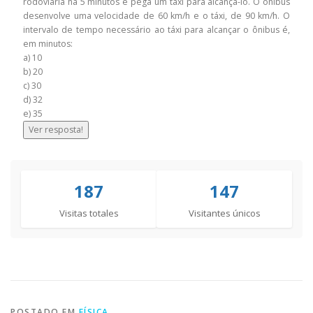
rodoviária há 5 minutos e pega um táxi para alcançá-lo. O ônibus
desenvolve uma velocidade de 60 km/h e o táxi, de 90 km/h. O
intervalo de tempo necessário ao táxi para alcançar o ônibus é,
em minutos:
a) 10
b) 20
c) 30
d) 32
e) 35
Ver resposta!
187
147
Visitas totales
Visitantes únicos
POSTADO EM
FÍSICA