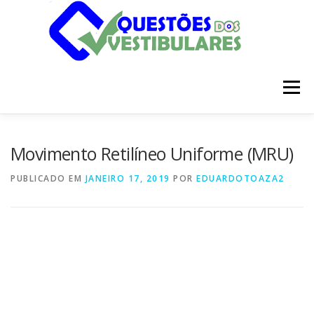
Pular
para
o
conteúdo
Menu
INÍCIO
DISCIPLINAS
SOBRE
Movimento Retilíneo Uniforme (MRU)
PUBLICADO EM
JANEIRO 17, 2019
POR
EDUARDOTOAZA2