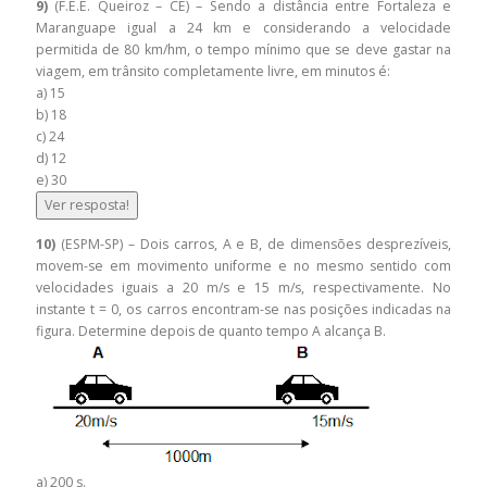
9)
(F.E.E. Queiroz – CE) – Sendo a distância entre Fortaleza e
Maranguape igual a 24 km e considerando a velocidade
permitida de 80 km/hm, o tempo mínimo que se deve gastar na
viagem, em trânsito completamente livre, em minutos é:
a) 15
b) 18
c) 24
d) 12
e) 30
Ver resposta!
10)
(ESPM-SP) – Dois carros, A e B, de dimensões desprezíveis,
movem-se em movimento uniforme e no mesmo sentido com
velocidades iguais a 20 m/s e 15 m/s, respectivamente. No
instante t = 0, os carros encontram-se nas posições indicadas na
figura. Determine depois de quanto tempo A alcança B.
a) 200 s.