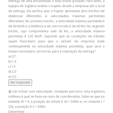
entrega de uma encomenda o mais breve possível. Para tanto, a
equipe de logística analisa o trajeto desde a empresa até o local
da entrega. Ela verifica que o trajeto apresenta dois trechos de
distâncias diferentes e velocidades máximas permitidas
diferentes. No primeiro trecho, a velocidade máxima permitida é
de 80 km/h e a distância a ser percorrida é de 80 km. No segundo
trecho, cujo comprimento vale 60 km, a velocidade máxima
permitida é 120 km/h. Supondo que as condições de trânsito
sejam favoráveis para que o veículo da empresa ande
continuamente na velocidade máxima permitida, qual será o
tempo necessário, em horas, para a realização da entrega?
a) 0,7
b) 1,4
c) 1,5
d) 2,0
e) 3,0
Ver resposta!
2)
Um móvel com velocidade constante percorre uma trajetória
retilínea à qual se fixou um eixo de coordenadas. Sabe-se que no
instante t0 = 0, a posição do móvel é x0 = 500m e, no instante t =
20s, a posição é x = 200m.
Determine: