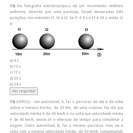
12)
Na fotografia estroboscópica de um movimento retilíneo
uniforme, descrito por uma partícula, foram destacadas três
posições, nos instantes t1, t2 e t3. Se t1 é 8 s e t3 é 28 s, então t2
é:
a) 4 s
b) 10 s
c) 12 s
d) 20 s
e) 24 s
Ver resposta!
13)
(UFRGS) – Um automóvel, A, faz o percurso de ida e de volta
sobre o mesmo trecho, de 20 km, de uma rodovia. Na ida sua
velocidade média é de 60 km/h e na volta sua velocidade média
é de 40 km/h, sendo tA o intervalo de tempo para completar a
viagem. Outro automóvel, B, faz o mesmo percurso, mas vai e
volta com a mesma velocidade média, de 50 km/h, completando