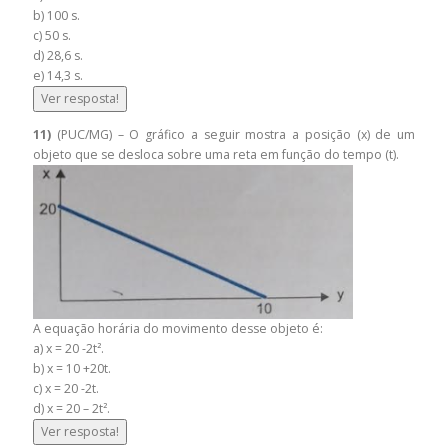
b) 100 s.
c) 50 s.
d) 28,6 s.
e) 14,3 s.
Ver resposta!
11)
(PUC/MG) – O gráfico a seguir mostra a posição (x) de um
objeto que se desloca sobre uma reta em função do tempo (t).
A equação horária do movimento desse objeto é:
a) x = 20 -2t².
b) x = 10 +20t.
c) x = 20 -2t.
d) x = 20 – 2t².
Ver resposta!