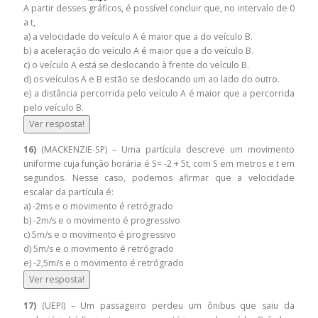
A partir desses gráficos, é possível concluir que, no intervalo de 0
a t,
a) a velocidade do veículo A é maior que a do veículo B.
b) a aceleração do veículo A é maior que a do veículo B.
c) o veículo A está se deslocando à frente do veículo B.
d) os veículos A e B estão se deslocando um ao lado do outro.
e) a distância percorrida pelo veículo A é maior que a percorrida
pelo veículo B.
Ver resposta!
16)
(MACKENZIE-SP) – Uma partícula descreve um movimento
uniforme cuja função horária é S= -2 + 5t, com S em metros e t em
segundos. Nesse caso, podemos afirmar que a velocidade
escalar da partícula é:
a) -2ms e o movimento é retrógrado
b) -2m/s e o movimento é progressivo
c) 5m/s e o movimento é progressivo
d) 5m/s e o movimento é retrógrado
e) -2,5m/s e o movimento é retrógrado
Ver resposta!
17)
(UEPI) – Um passageiro perdeu um ônibus que saiu da