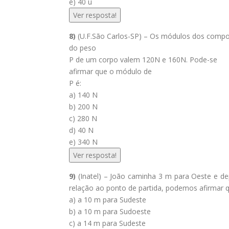
e) 40 u
Ver resposta!
8)
(U.F.São Carlos-SP) – Os módulos dos compo
do peso
P de um corpo valem 120N e 160N. Pode-se
afirmar que o módulo de
P é:
a) 140 N
b) 200 N
c) 280 N
d) 40 N
e) 340 N
Ver resposta!
9)
(Inatel) – João caminha 3 m para Oeste e de
relação ao ponto de partida, podemos afirmar
a) a 10 m para Sudeste
b) a 10 m para Sudoeste
c) a 14 m para Sudeste