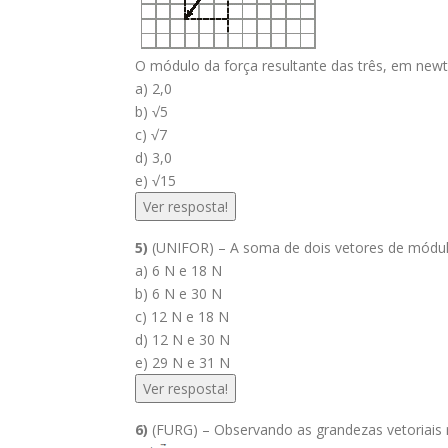
O módulo da força resultante das três, em newt
a) 2,0
b) √5
c) √7
d) 3,0
e) √15
Ver resposta!
5)
(UNIFOR) – A soma de dois vetores de módu
a) 6 N e 18 N
b) 6 N e 30 N
c) 12 N e 18 N
d) 12 N e 30 N
e) 29 N e 31 N
Ver resposta!
6)
(FURG) – Observando as grandezas vetoriais 