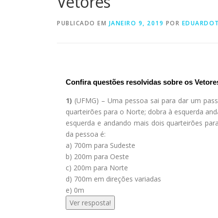
Vetores
PUBLICADO EM
JANEIRO 9, 2019
POR
EDUARDO
Confira questões resolvidas sobre os Vetore
1)
(UFMG) – Uma pessoa sai para dar um passei
quarteirões para o Norte; dobra à esquerda and
esquerda e andando mais dois quarteirões par
da pessoa é:
a) 700m para Sudeste
b) 200m para Oeste
c) 200m para Norte
d) 700m em direções variadas
e) 0m
Ver resposta!