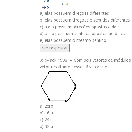
a) elas possuem direções diferentes
b) elas possuem direções e sentidos diferentes
c) a e b possuem direções opostas a de c .
d) a e b possuem sentidos opostos ao de c .
e) elas possuem o mesmo sentido.
Ver resposta!
7)
(Mack-1998) – Com seis vetores de módulos i
vetor resultante desses 6 vetores é
a) zero
b) 16 u
c) 24 u
d) 32 u