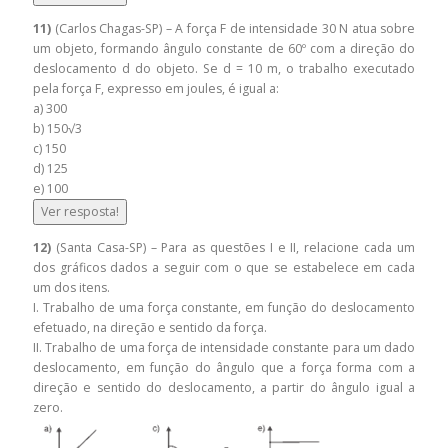
11)
(Carlos Chagas-SP) – A força F de intensidade 30 N atua sobre
um objeto, formando ângulo constante de 60º com a direção do
deslocamento d do objeto. Se d = 10 m, o trabalho executado
pela força F, expresso em joules, é igual a:
a) 300
b) 150√3
c) 150
d) 125
e) 100
Ver resposta!
12)
(Santa Casa-SP) – Para as questões I e II, relacione cada um
dos gráficos dados a seguir com o que se estabelece em cada
um dos itens.
I. Trabalho de uma força constante, em função do deslocamento
efetuado, na direção e sentido da força.
II. Trabalho de uma força de intensidade constante para um dado
deslocamento, em função do ângulo que a força forma com a
direção e sentido do deslocamento, a partir do ângulo igual a
zero.