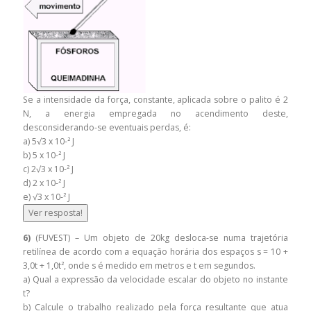
Se a intensidade da força, constante, aplicada sobre o palito é 2
N, a energia empregada no acendimento deste,
desconsiderando-se eventuais perdas, é:
a) 5√3 x 10-² J
b) 5 x 10-² J
c) 2√3 x 10-² J
d) 2 x 10-² J
e) √3 x 10-² J
Ver resposta!
6)
(FUVEST) – Um objeto de 20kg desloca-se numa trajetória
retilínea de acordo com a equação horária dos espaços s = 10 +
3,0t + 1,0t², onde s é medido em metros e t em segundos.
a) Qual a expressão da velocidade escalar do objeto no instante
t?
b) Calcule o trabalho realizado pela força resultante que atua