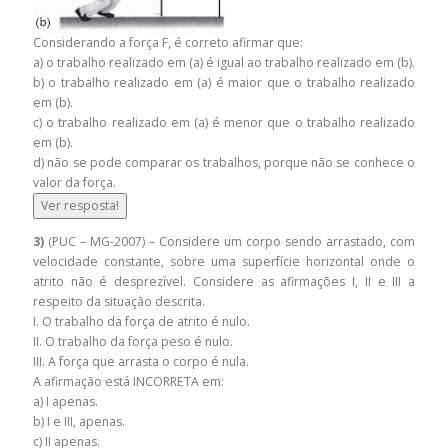
Considerando a força F, é correto afirmar que:
a) o trabalho realizado em (a) é igual ao trabalho realizado em (b).
b) o trabalho realizado em (a) é maior que o trabalho realizado
em (b).
c) o trabalho realizado em (a) é menor que o trabalho realizado
em (b).
d) não se pode comparar os trabalhos, porque não se conhece o
valor da força.
Ver resposta!
3)
(PUC – MG-2007) – Considere um corpo sendo arrastado, com
velocidade constante, sobre uma superfície horizontal onde o
atrito não é desprezível. Considere as afirmações I, II e III a
respeito da situação descrita.
I. O trabalho da força de atrito é nulo.
II. O trabalho da força peso é nulo.
III. A força que arrasta o corpo é nula.
A afirmação está INCORRETA em:
a) I apenas.
b) I e III, apenas.
c) II apenas.