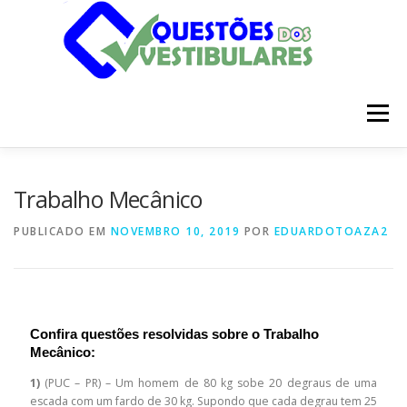
Pular
para
o
conteúdo
Menu
INÍCIO
DISCIPLINAS
SOBRE
Trabalho Mecânico
PUBLICADO EM
NOVEMBRO 10, 2019
POR
EDUARDOTOAZA2
Confira questões resolvidas sobre o Trabalho
Mecânico:
1)
(PUC – PR) – Um homem de 80 kg sobe 20 degraus de uma
escada com um fardo de 30 kg. Supondo que cada degrau tem 25