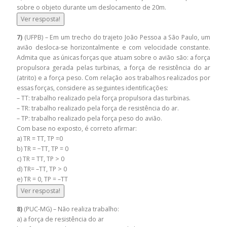
sobre o objeto durante um deslocamento de 20m.
Ver resposta!
7)
(UFPB) – Em um trecho do trajeto João Pessoa a São Paulo, um
avião desloca-se horizontalmente e com velocidade constante.
Admita que as únicas forças que atuam sobre o avião são: a força
propulsora gerada pelas turbinas, a força de resistência do ar
(atrito) e a força peso. Com relação aos trabalhos realizados por
essas forças, considere as seguintes identificações:
– TT: trabalho realizado pela força propulsora das turbinas.
– TR: trabalho realizado pela força de resistência do ar.
– TP: trabalho realizado pela força peso do avião.
Com base no exposto, é correto afirmar:
a) TR = TT, TP =0
b) TR = −TT, TP = 0
c) TR = TT, TP > 0
d) TR= –TT, TP > 0
e) TR = 0, TP = –TT
Ver resposta!
8)
(PUC-MG) – Não realiza trabalho:
a) a força de resistência do ar