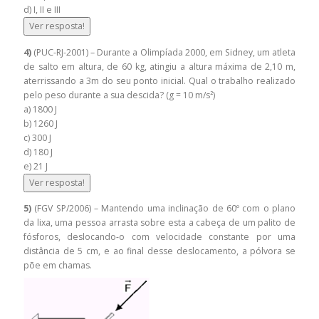
d) I, II e III
Ver resposta!
4)
(PUC-RJ-2001) – Durante a Olimpíada 2000, em Sidney, um atleta
de salto em altura, de 60 kg, atingiu a altura máxima de 2,10 m,
aterrissando a 3m do seu ponto inicial. Qual o trabalho realizado
pelo peso durante a sua descida? (g = 10 m/s²)
a) 1800 J
b) 1260 J
c) 300 J
d) 180 J
e) 21 J
Ver resposta!
5)
(FGV SP/2006) – Mantendo uma inclinação de 60º com o plano
da lixa, uma pessoa arrasta sobre esta a cabeça de um palito de
fósforos, deslocando-o com velocidade constante por uma
distância de 5 cm, e ao final desse deslocamento, a pólvora se
põe em chamas.