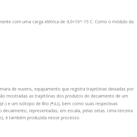
ivamente com uma carga elétrica de 4,0×10^-15 C. Como o módulo da
mara de nuvens, equipamento que registra trajetórias deixadas por
, são mostradas as trajetórias dos produtos do decaimento de um
⁶
-) e um isótopo de lítio (
Li), bem como suas respectivas
3
o decaimento, representadas, em escala, pelas setas. Uma terceira
ero), é também produzida nesse processo.