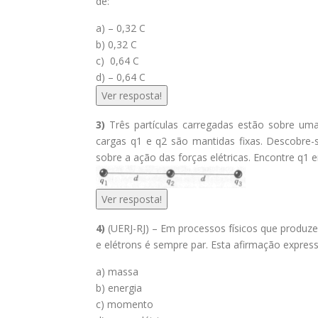
de:
a) – 0,32 C
b) 0,32 C
c) 0,64 C
d) – 0,64 C
Ver resposta!
3)
Três partículas carregadas estão sobre uma 
cargas q1 e q2 são mantidas fixas. Descobre-se
sobre a ação das forças elétricas. Encontre q1 
Ver resposta!
4)
(UERJ-RJ) – Em processos físicos que produz
e elétrons é sempre par. Esta afirmação express
a) massa
b) energia
c) momento