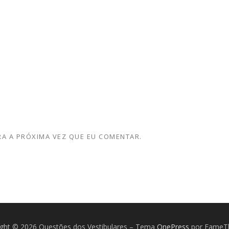
A A PRÓXIMA VEZ QUE EU COMENTAR.
ight © 2026 Questões dos Vestibulares
–
Tema
OnePress
por FameT