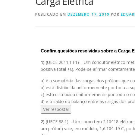
Carga Elétrica
PUBLICADO EM
DEZEMBRO 17, 2019
POR
EDUA
Confira questões resolvidas sobre a Carga El
1)
(UECE 2011.1.F1) – Um condutor elétrico met
positiva total +Q. Pode-se afirmar corretament
a) é a somatória das cargas dos prótons que 
b) está distribuída uniformemente por toda a su
c) está distribuída uniformemente por todo o co
d) é o saldo do balanço entre as cargas dos p
Ver resposta!
2)
(UECE 88.1) – Um corpo tem 2.10^18 elétrons 
um próton) vale, em módulo, 1,6.10^-19 C, pod