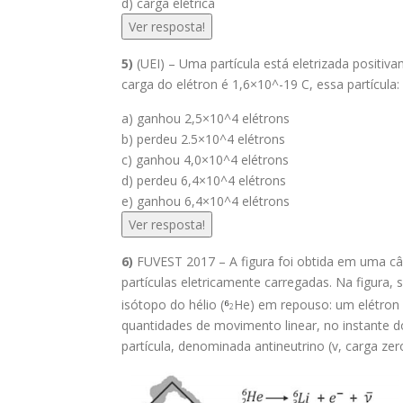
d) carga elétrica
Ver resposta!
5)
(UEI) – Uma partícula está eletrizada posit
carga do elétron é 1,6×10^-19 C, essa partícula:
a) ganhou 2,5×10^4 elétrons
b) perdeu 2.5×10^4 elétrons
c) ganhou 4,0×10^4 elétrons
d) perdeu 6,4×10^4 elétrons
e) ganhou 6,4×10^4 elétrons
Ver resposta!
6)
FUVEST 2017 – A figura foi obtida em uma câ
partículas eletricamente carregadas. Na figura
⁶
isótopo do hélio (
He) em repouso: um elétron (e
2
quantidades de movimento linear, no instante d
partícula, denominada antineutrino (v, carga z