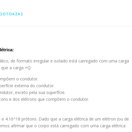
RDOTOAZA2
étrica:
álico, de formato irregular e isolado está carregado com uma carga
e que a carga +Q
compõem o condutor.
perfície externa do condutor.
ndutor, exceto pela sua superfície.
rótons e dos elétrons que compõem o condutor.
e 4.10^18 prótons. Dado que a carga elétrica de um elétron (ou de
emos afirmar que o corpo está carregado com uma carga elétrica