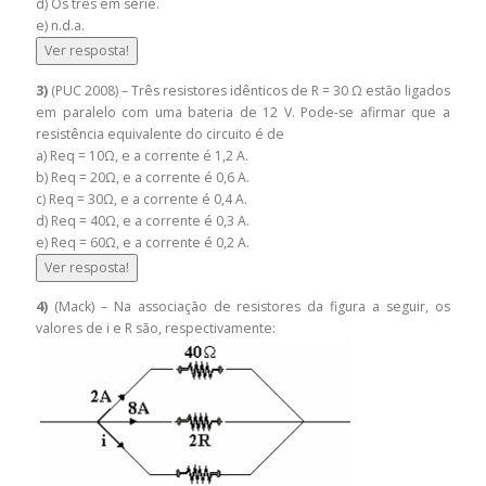
d) Os três em série.
e) n.d.a.
Ver resposta!
3)
(PUC 2008) – Três resistores idênticos de R = 30 Ω estão ligados
em paralelo com uma bateria de 12 V. Pode-se afirmar que a
resistência equivalente do circuito é de
a) Req = 10Ω, e a corrente é 1,2 A.
b) Req = 20Ω, e a corrente é 0,6 A.
c) Req = 30Ω, e a corrente é 0,4 A.
d) Req = 40Ω, e a corrente é 0,3 A.
e) Req = 60Ω, e a corrente é 0,2 A.
Ver resposta!
4)
(Mack) – Na associação de resistores da figura a seguir, os
valores de i e R são, respectivamente: