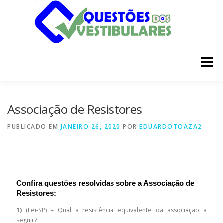
Pular
para
o
conteúdo
Menu
INÍCIO
DISCIPLINAS
SOBRE
Associação de Resistores
PUBLICADO EM
JANEIRO 26, 2020
POR
EDUARDOTOAZA2
Confira questões resolvidas sobre a Associação de
Resistores:
1)
(Fei-SP) – Qual a resistência equivalente da associação a
seguir?