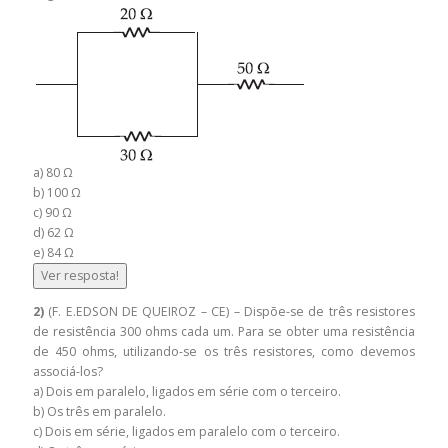
a) 80 Ω
b) 100 Ω
c) 90 Ω
d) 62 Ω
e) 84 Ω
Ver resposta!
2)
(F. E.EDSON DE QUEIROZ – CE) – Dispõe-se de três resistores
de resistência 300 ohms cada um. Para se obter uma resistência
de 450 ohms, utilizando-se os três resistores, como devemos
associá-los?
a) Dois em paralelo, ligados em série com o terceiro.
b) Os três em paralelo.
c) Dois em série, ligados em paralelo com o terceiro.