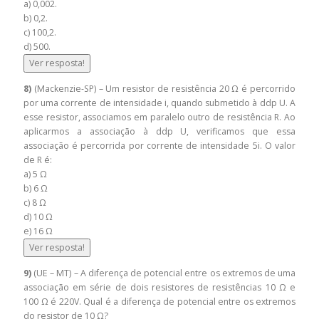
a) 0,002.
b) 0,2.
c) 100,2.
d) 500.
Ver resposta!
8)
(Mackenzie-SP) – Um resistor de resistência 20 Ω é percorrido
por uma corrente de intensidade i, quando submetido à ddp U. A
esse resistor, associamos em paralelo outro de resistência R. Ao
aplicarmos a associação à ddp U, verificamos que essa
associação é percorrida por corrente de intensidade 5i. O valor
de R é:
a) 5 Ω
b) 6 Ω
c) 8 Ω
d) 10 Ω
e) 16 Ω
Ver resposta!
9)
(UE – MT) – A diferença de potencial entre os extremos de uma
associação em série de dois resistores de resistências 10 Ω e
100 Ω é 220V. Qual é a diferença de potencial entre os extremos
do resistor de 10 Ω?