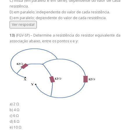
C) mista (em paralelo e em série); dependente do valor de cada
resistência.
D) em paralelo; independente do valor de cada resistência.
E) em paralelo; dependente do valor de cada resistência.
Ver resposta!
13)
(FGV-SP) – Determine a resistência do resistor equivalente da
associação abaixo, entre os pontos x e y:
a) 2 Ω
b) 4 Ω
c) 6 Ω
d) 8 Ω
e) 10 Ω