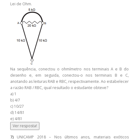
Lei de Ohm.
Na sequência, conectou o ohmímetro nos terminais A e B do
desenho e, em seguida, conectou-o nos terminais B e C,
anotando as leituras RAB e RBC, respectivamente. Ao estabelecer
a razão RAB / RBC, qual resultado o estudante obteve?
a) 1
b) 4/7
c) 10/27
d) 14/81
e) 4/81
Ver resposta!
7)
UNICAMP 2018 – Nos últimos anos, materiais exóticos