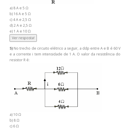
a) 8 A e 5 Ω
b) 16 A e 5 Ω
c) 4 A e 2,5 Ω
d) 2 A e 2,5 Ω
e) 1 A e 10 Ω
Ver resposta!
5)
No trecho de circuito elétrico a seguir, a ddp entre A e B é 60 V
e a corrente i tem intensidade de 1 A. O valor da resistência do
resistor R é:
a) 10 Ω
b) 8 Ω
c) 6 Ω