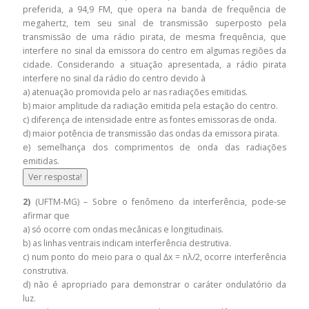
preferida, a 94,9 FM, que opera na banda de frequência de
megahertz, tem seu sinal de transmissão superposto pela
transmissão de uma rádio pirata, de mesma frequência, que
interfere no sinal da emissora do centro em algumas regiões da
cidade. Considerando a situação apresentada, a rádio pirata
interfere no sinal da rádio do centro devido à
a) atenuação promovida pelo ar nas radiações emitidas.
b) maior amplitude da radiação emitida pela estação do centro.
c) diferença de intensidade entre as fontes emissoras de onda.
d) maior potência de transmissão das ondas da emissora pirata.
e) semelhança dos comprimentos de onda das radiações
emitidas.
Ver resposta!
2)
(UFTM-MG) – Sobre o fenômeno da interferência, pode-se
afirmar que
a) só ocorre com ondas mecânicas e longitudinais.
b) as linhas ventrais indicam interferência destrutiva.
c) num ponto do meio para o qual ∆x = nλ/2, ocorre interferência
construtiva.
d) não é apropriado para demonstrar o caráter ondulatório da
luz.