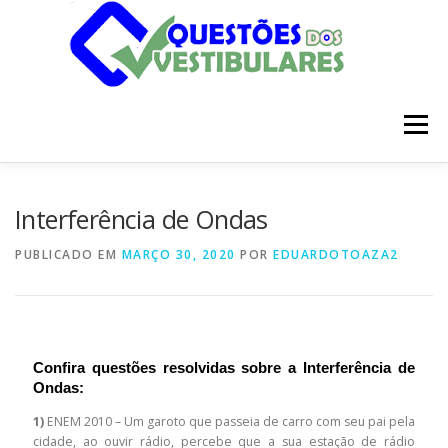
Pular
para
o
conteúdo
Menu
INÍCIO
DISCIPLINAS
SOBRE
Interferência de Ondas
PUBLICADO EM
MARÇO 30, 2020
POR
EDUARDOTOAZA2
Confira questões resolvidas sobre a Interferência de
Ondas:
1)
ENEM 2010 – Um garoto que passeia de carro com seu pai pela
cidade, ao ouvir rádio, percebe que a sua estação de rádio