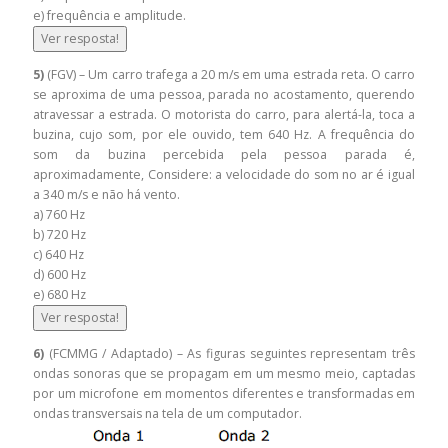
e) frequência e amplitude.
Ver resposta!
5)
(FGV) – Um carro trafega a 20 m/s em uma estrada reta. O carro
se aproxima de uma pessoa, parada no acostamento, querendo
atravessar a estrada. O motorista do carro, para alertá-la, toca a
buzina, cujo som, por ele ouvido, tem 640 Hz. A frequência do
som da buzina percebida pela pessoa parada é,
aproximadamente, Considere: a velocidade do som no ar é igual
a 340 m/s e não há vento.
a) 760 Hz
b) 720 Hz
c) 640 Hz
d) 600 Hz
e) 680 Hz
Ver resposta!
6)
(FCMMG / Adaptado) – As figuras seguintes representam três
ondas sonoras que se propagam em um mesmo meio, captadas
por um microfone em momentos diferentes e transformadas em
ondas transversais na tela de um computador.