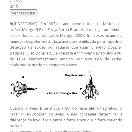
c) 1 000
d) 10
Ver resposta!
9)
(UDESC 2009) – Em 1997, durante o exercício militar Mistral I, os
aviões Mirage III-E da Força Aérea Brasileira conseguiram ótimos
resultados contra os aviões Mirage 2000-C franceses, usando a
manobra Doppler-notch . Esta manobra é utilizada para impedir a
detecção de aviões por radares que usam o efeito Doppler
(radares Pulso-Doppler). Ela consiste em mover o avião alvo a 90º
do feixe eletromagnético emitido por este tipo de radar,
conforme ilustrado no esquema abaixo.
Quando o avião B se move a 90º do feixe eletromagnético, o
radar Pulso-Doppler do avião A não consegue determinar a
diferença de frequência entre o feixe emitido e o feixe refletido
porque:
a) há movimento do avião B na direção do feixe.