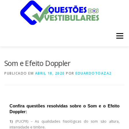
Pular
para
o
conteúdo
Menu
INÍCIO
DISCIPLINAS
SOBRE
Som e Efeito Doppler
PUBLICADO EM
ABRIL 18, 2020
POR
EDUARDOTOAZA2
Confira questões resolvidas sobre o Som e o Efeito
Doppler:
1)
(PUCPR) – As qualidades fisiológicas do som são altura,
intensidade e timbre.