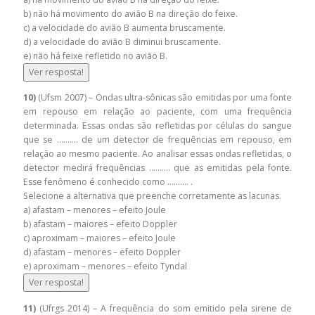
b) não há movimento do avião B na direção do feixe.
c) a velocidade do avião B aumenta bruscamente.
d) a velocidade do avião B diminui bruscamente.
e) não há feixe refletido no avião B.
Ver resposta!
10)
(Ufsm 2007) – Ondas ultra-sônicas são emitidas por uma fonte
em repouso em relação ao paciente, com uma frequência
determinada. Essas ondas são refletidas por células do sangue
que se ………. de um detector de frequências em repouso, em
relação ao mesmo paciente. Ao analisar essas ondas refletidas, o
detector medirá frequências ………. que as emitidas pela fonte.
Esse fenômeno é conhecido como ………. .
Selecione a alternativa que preenche corretamente as lacunas.
a) afastam – menores – efeito Joule
b) afastam – maiores – efeito Doppler
c) aproximam – maiores – efeito Joule
d) afastam – menores – efeito Doppler
e) aproximam – menores – efeito Tyndal
Ver resposta!
11)
(Ufrgs 2014) – A frequência do som emitido pela sirene de