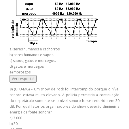
a) seres humanos e cachorros.
b) seres humanos e sapos.
c) sapos, gatos e morcegos.
d) gatos e morcegos.
e) morcegos.
Ver resposta!
8)
(UFU-MG) – Um show de rock foi interrompido porque o nível
sonoro estava muito elevado. A polícia permitiria a continuação
do espetáculo somente se o nível sonoro fosse reduzido em 30
dB. Por qual fator os organizadores do show deverão diminuir a
energia da fonte sonora?
a) 3 000
b) 30