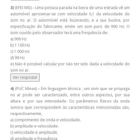
3)
(EFEI-MG) – Uma pessoa parada na beira de uma estrada vê um
automóvel aproximar-se com velocidade 0,1 da velocidade do
som no ar. O automóvel está buzinando, e a sua buzina, por
especificação do fabricante, emite um som puro de 990 Hz. O
som ouvido pelo observador terá uma frequência de:
a) 900 Hz
b) 1 100 Hz
c) 1 000 Hz
d) 99 Hz
e) Não é possível calcular por não ter sido dada a velocidade do
som no ar.
Ver resposta!
4)
(PUC Minas) – Em linguagem técnica , um som que se propaga
no ar pode ser caracterizado, entre outros aspectos, por sua
altura e por sua intensidade. Os parâmetros físicos da onda
sonora que correspondem às características mencionadas são,
respectivamente,
a) comprimento de onda e velocidade.
b) amplitude e velocidade.
c) velocidade e amplitude.
d) amplitude e frequência.