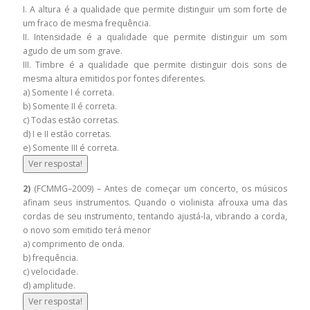
I. A altura é a qualidade que permite distinguir um som forte de
um fraco de mesma frequência.
II. Intensidade é a qualidade que permite distinguir um som
agudo de um som grave.
III. Timbre é a qualidade que permite distinguir dois sons de
mesma altura emitidos por fontes diferentes.
a) Somente I é correta.
b) Somente II é correta.
c) Todas estão corretas.
d) I e II estão corretas.
e) Somente III é correta.
Ver resposta!
2)
(FCMMG–2009) – Antes de começar um concerto, os músicos
afinam seus instrumentos. Quando o violinista afrouxa uma das
cordas de seu instrumento, tentando ajustá-la, vibrando a corda,
o novo som emitido terá menor
a) comprimento de onda.
b) frequência.
c) velocidade.
d) amplitude.
Ver resposta!