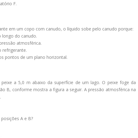
atório F.
nte em um copo com canudo, o líquido sobe pelo canudo porque:
o longo do canudo.
 pressão atmosférica.
 refrigerante.
os pontos de um plano horizontal.
eixe a 5,0 m abaixo da superfície de um lago. O peixe foge da
o B, conforme mostra a figura a seguir. A pressão atmosférica na
.
s posições A e B?