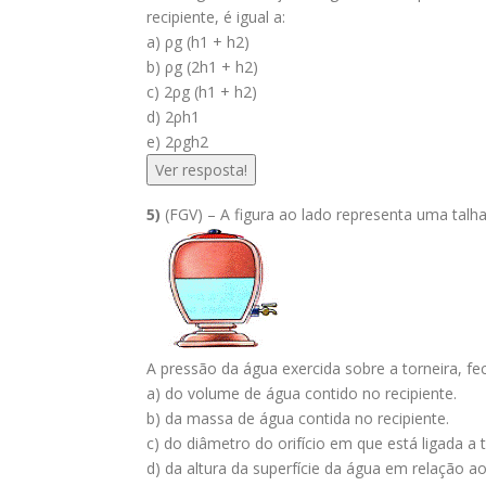
recipiente, é igual a:
a) ρg (h1 + h2)
b) ρg (2h1 + h2)
c) 2ρg (h1 + h2)
d) 2ρh1
e) 2ρgh2
Ver resposta!
5)
(FGV) – A figura ao lado representa uma talh
A pressão da água exercida sobre a torneira, f
a) do volume de água contido no recipiente.
b) da massa de água contida no recipiente.
c) do diâmetro do orifício em que está ligada a t
d) da altura da superfície da água em relação ao