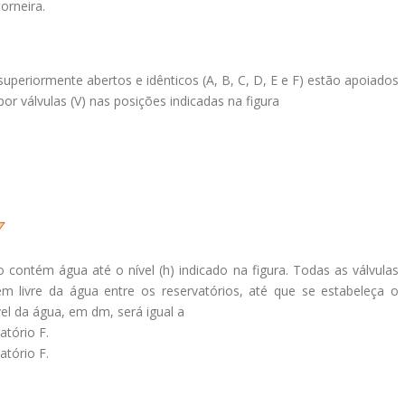
orneira.
 superiormente abertos e idênticos (A, B, C, D, E e F) estão apoiados
por válvulas (V) nas posições indicadas na figura
o contém água até o nível (h) indicado na figura. Todas as válvulas
m livre da água entre os reservatórios, até que se estabeleça o
ível da água, em dm, será igual a
atório F.
atório F.