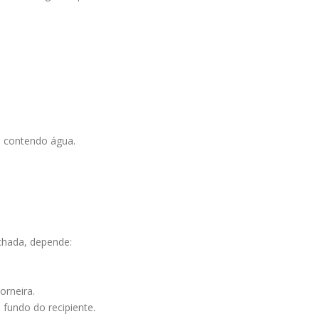
a contendo água.
echada, depende:
orneira.
 fundo do recipiente.