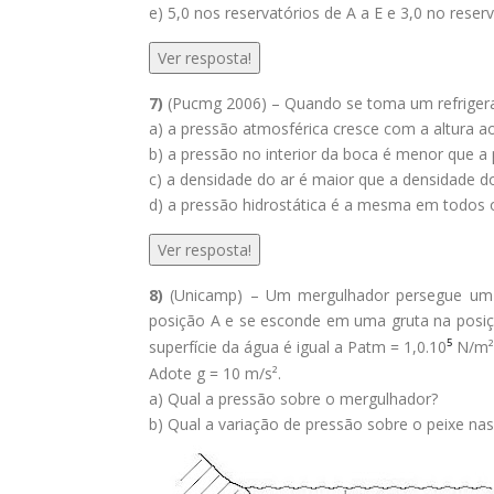
e) 5,0 nos reservatórios de A a E e 3,0 no reserv
Ver resposta!
7)
(Pucmg 2006) – Quando se toma um refrigera
a) a pressão atmosférica cresce com a altura a
b) a pressão no interior da boca é menor que a
c) a densidade do ar é maior que a densidade do
d) a pressão hidrostática é a mesma em todos 
Ver resposta!
8)
(Unicamp) – Um mergulhador persegue um p
posição A e se esconde em uma gruta na posiçã
⁵
superfície da água é igual a Patm = 1,0.10
N/m²
Adote g = 10 m/s².
a) Qual a pressão sobre o mergulhador?
b) Qual a variação de pressão sobre o peixe na