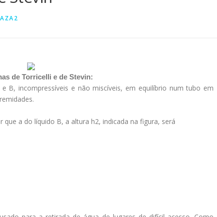
AZA2
s de Torricelli e de Stevin:
 e B, incompressíveis e não miscíveis, em equilíbrio num tubo em
tremidades.
que a do líquido B, a altura h2, indicada na figura, será
sado para a retirada de água de lugares de difícil acesso. Como