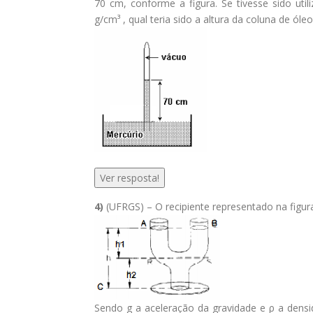
70 cm, conforme a figura. Se tivesse sido ut
g/cm³ , qual teria sido a altura da coluna de óleo
Ver resposta!
4)
(UFRGS) – O recipiente representado na figu
Sendo g a aceleração da gravidade e ρ a densid