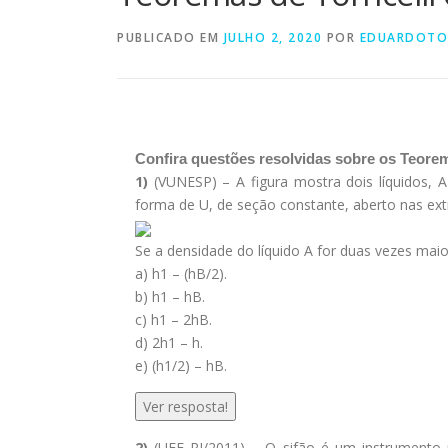
PUBLICADO EM
JULHO 2, 2020
POR
EDUARDOTO
Confira questões resolvidas sobre os Teorema
1)
(VUNESP) – A figura mostra dois líquidos, A
forma de U, de seção constante, aberto nas ex
Se a densidade do líquido A for duas vezes maior 
a) h1 – (hB/2).
b) h1 – hB.
c) h1 – 2hB.
d) 2h1 – h.
e) (h1/2) – hB.
Ver resposta!
2)
(UFF RJ/2011) – O sifão é um instrumento u