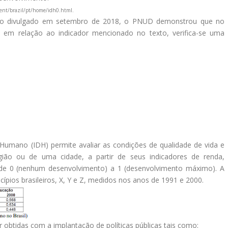
ent/brazil/pt/home/idh0.html.
no divulgado em setembro de 2018, o PNUD demonstrou que no
 em relação ao indicador mencionado no texto, verifica-se uma
mano (IDH) permite avaliar as condições de qualidade de vida e
ião ou de uma cidade, a partir de seus indicadores de renda,
 de 0 (nenhum desenvolvimento) a 1 (desenvolvimento máximo). A
cípios brasileiros, X, Y e Z, medidos nos anos de 1991 e 2000.
obtidas com a implantação de políticas públicas tais como: