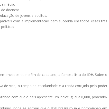
da média.
 de doenças.
 educação de jovens e adultos.
patíveis com a implementação bem sucedida em todos esses três
políticas
 em meados ou no fim de cada ano, a famosa lista do IDH. Sobre o
va de vida, o tempo de escolaridade e a renda corrigida pelo poder
fazendo com que o país apresente um índice igual a 0,800, podendo-
ontínuo, pode-se afirmar que o IDH brasileiro já é homogêneo em