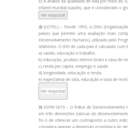
e) A análise da qualidade de vida por meio do 
infantil mundial (saúde), que é considerado o 
Ver resposta!
2)
(UCPEL) – Desde 1993, a ONU (Organização 
países que permite uma avaliação mais compl
Desenvolvimento Humano), utilizado pelo Pro
relatórios. O IDH de cada país é calculado com b
a) saúde, educação e trabalho.
b) educação, produto interno bruto e taxa de mo
c) renda per capita, emprego e saúde.
d) longevidade, educação e renda.
e) expectativa de vida, educação e taxa de mortal
Ver resposta!
3)
ESPM 2019 – O Índice de Desenvolvimento 
em três dimensões básicas do desenvolvimento
foi o de oferecer um contraponto a outro indic
considera apenas a dimensão econômica do de