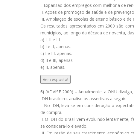
I. Expansão dos empregos com melhoria de ren
II. Ações de promoção de saúde e de prevenção
III. Ampliação de escolas de ensino básico e de
Os resultados apresentados em 2000 são com
municípios, ao longo da década de noventa, das 
a) I, II e III.
b) I e II, apenas.
c) I e III, apenas.
d) II e III, apenas.
e) II, apenas.
Ver resposta!
5)
(ADVISE 2009) – Anualmente, a ONU divulga,
IDH brasileiro, analise as assertivas a seguir:
I. No IDH, leva-se em consideração a expectati
de compra.
II. O IDH do Brasil vem evoluindo lentamente, 
se considerá-lo elevado.
III. Em razão de seu crescimento econômico c