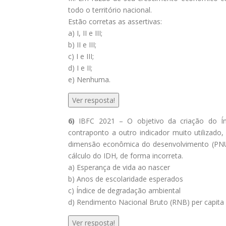
todo o território nacional.
Estão corretas as assertivas:
a) I, II e III;
b) II e III;
c) I e III;
d) I e II;
e) Nenhuma.
Ver resposta!
6)
IBFC 2021 – O objetivo da criação do Í
contraponto a outro indicador muito utilizado,
dimensão econômica do desenvolvimento (PNUD,
cálculo do IDH, de forma incorreta.
a) Esperança de vida ao nascer
b) Anos de escolaridade esperados
c) Índice de degradação ambiental
d) Rendimento Nacional Bruto (RNB) per capita
Ver resposta!