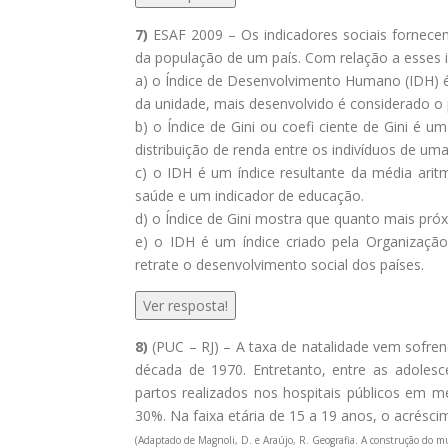
7)
ESAF 2009 – Os indicadores sociais fornece
da população de um país. Com relação a esses i
a) o Índice de Desenvolvimento Humano (IDH) é
da unidade, mais desenvolvido é considerado o 
b) o Índice de Gini ou coefi ciente de Gini é u
distribuição de renda entre os indivíduos de um
c) o IDH é um índice resultante da média aritm
saúde e um indicador de educação.
d) o Índice de Gini mostra que quanto mais pró
e) o IDH é um índice criado pela Organizaç
retrate o desenvolvimento social dos países.
Ver resposta!
8)
(PUC – RJ) – A taxa de natalidade vem sofren
década de 1970. Entretanto, entre as adolesc
partos realizados nos hospitais públicos em 
30%. Na faixa etária de 15 a 19 anos, o acrésci
(Adaptado de Magnoli, D. e Araújo, R. Geografia. A construção do 