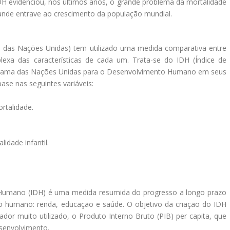
IDH evidenciou, nos últimos anos, o grande problema da mortalidade
grande entrave ao crescimento da população mundial.
das Nações Unidas) tem utilizado uma medida comparativa entre
exa das características de cada um. Trata-se do IDH (Índice de
grama das Nações Unidas para o Desenvolvimento Humano em seus
ase nas seguintes variáveis:
rtalidade.
idade infantil.
Humano (IDH) é uma medida resumida do progresso a longo prazo
 humano: renda, educação e saúde. O objetivo da criação do IDH
ador muito utilizado, o Produto Interno Bruto (PIB) per capita, que
senvolvimento.