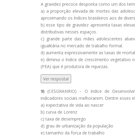
A gravidez precoce desponta como um dos temas
a) a proporção elevada de mortes das adolesc
aproximando os índices brasileiros aos de dive
b) esse tipo de gravidez apresenta taxas eleva
distributivas nesses espaços.
c) grande parte das mães adolescentes aband
igualitária no mercado de trabalho formal.
d) aumenta expressivamente as taxas de mortali
e) diminui o índice de crescimento vegetativ
(PEA) que é produtora de riquezas.
Ver resposta!
9)
(CESGRANRIO) – O índice de Desenvolvi
indicadores sociais melhorarem. Dentre esses in
a) expectativa de vida ao nascer
b) curva de Lorenz
c) taxa de desemprego
d) grau de urbanização da população
e) tamanho da força de trabalho