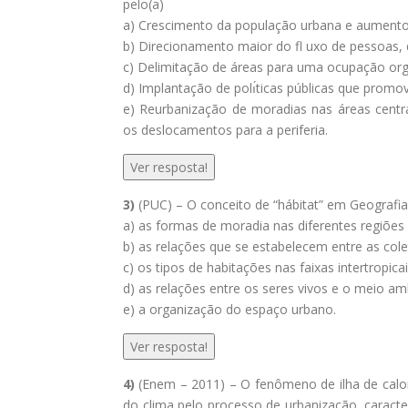
pelo(a)
a) Crescimento da população urbana e aumento 
b) Direcionamento maior do fl uxo de pessoas, 
c) Delimitação de áreas para uma ocupação orga
d) Implantação de polı́ticas públicas que prom
e) Reurbanização de moradias nas áreas centr
os deslocamentos para a periferia.
Ver resposta!
3)
(PUC) – O conceito de “hábitat” em Geografi
a) as formas de moradia nas diferentes regiões
b) as relações que se estabelecem entre as col
c) os tipos de habitações nas faixas intertropicai
d) as relações entre os seres vivos e o meio am
e) a organização do espaço urbano.
Ver resposta!
4)
(Enem – 2011) – O fenômeno de ilha de calor
do clima pelo processo de urbanização, caracte