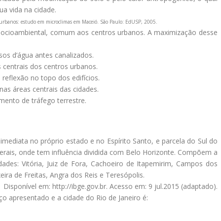
ua vida na cidade.
 urbanos: estudo em microclimas em Maceió. São Paulo: EdUSP, 2005.
 socioambiental, comum aos centros urbanos. A maximização desse
rsos d’água antes canalizados.
 centrais dos centros urbanos.
reflexão no topo dos edifícios.
nas áreas centrais das cidades.
mento de tráfego terrestre.
mediata no próprio estado e no Espírito Santo, e parcela do Sul do
erais, onde tem influência dividida com Belo Horizonte. Compõem a
dades: Vitória, Juiz de Fora, Cachoeiro de Itapemirim, Campos dos
ra de Freitas, Angra dos Reis e Teresópolis.
Disponível em: http://ibge.gov.br. Acesso em: 9 jul.2015 (adaptado).
ço apresentado e a cidade do Rio de Janeiro é: