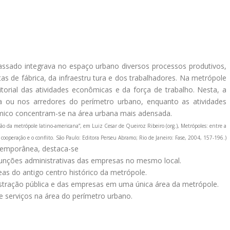
assado integrava no espaço urbano diversos processos produtivos,
s de fábrica, da infraestru tura e dos trabalhadores. Na metrópole
orial das atividades econômicas e da força de trabalho. Nesta, a
ria ou nos arredores do perímetro urbano, enquanto as atividades
nômico concentram-se na área urbana mais adensada.
ão da metrópole latino-americana”, em Luiz Cesar de Queiroz Ribeiro (org.), Metrópoles: entre a
 cooperação e o conflito. São Paulo: Editora Perseu Abramo; Rio de Janeiro: Fase, 2004, 157-196.)
ntemporânea, destaca-se
s funções administrativas das empresas no mesmo local.
as do antigo centro histórico da metrópole.
istração pública e das empresas em uma única área da metrópole.
de serviços na área do perímetro urbano.