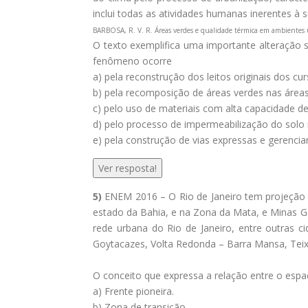
inclui todas as atividades humanas inerentes à s
BARBOSA, R. V. R. Áreas verdes e qualidade térmica em ambientes
O texto exemplifica uma importante alteração
fenômeno ocorre
a) pela reconstrução dos leitos originais dos cu
b) pela recomposição de áreas verdes nas áreas
c) pelo uso de materiais com alta capacidade de 
d) pelo processo de impermeabilização do solo 
e) pela construção de vias expressas e gerencia
Ver resposta!
5)
ENEM 2016 – O Rio de Janeiro tem projeção i
estado da Bahia, e na Zona da Mata, e Minas G
rede urbana do Rio de Janeiro, entre outras ci
Goytacazes, Volta Redonda – Barra Mansa, Teixei
O conceito que expressa a relação entre o espa
a) Frente pioneira.
b) Zona de transição.