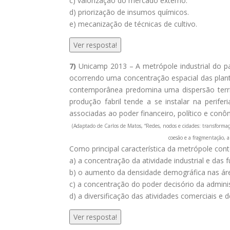
c) valorização do mercado externo.
d) priorização de insumos químicos.
e) mecanização de técnicas de cultivo.
Ver resposta!
7)
Unicamp 2013 – A metrópole industrial do p
ocorrendo uma concentração espacial das planta
contemporânea predomina uma dispersão territ
produção fabril tende a se instalar na perife
associadas ao poder financeiro, político e co
(Adaptado de Carlos de Matos, “Redes, nodos e cidades: transformaç
coesão e a fragmentação, a
Como principal característica da metrópole co
a) a concentração da atividade industrial e da
b) o aumento da densidade demográfica nas áre
c) a concentração do poder decisório da admin
d) a diversificação das atividades comerciais e 
Ver resposta!