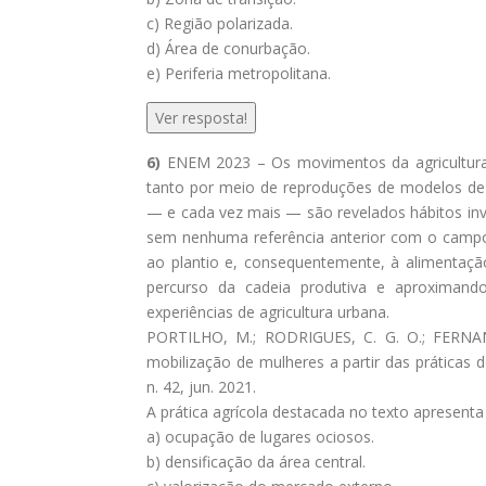
c) Região polarizada.
d) Área de conurbação.
e) Periferia metropolitana.
Ver resposta!
6)
ENEM 2023 – Os movimentos da agricultura 
tanto por meio de reproduções de modelos de 
— e cada vez mais — são revelados hábitos inve
sem nenhuma referência anterior com o campo, 
ao plantio e, consequentemente, à alimentaç
percurso da cadeia produtiva e aproximan
experiências de agricultura urbana.
PORTILHO, M.; RODRIGUES, C. G. O.; FERNAND
mobilização de mulheres a partir das práticas d
n. 42, jun. 2021.
A prática agrícola destacada no texto apresen
a) ocupação de lugares ociosos.
b) densificação da área central.