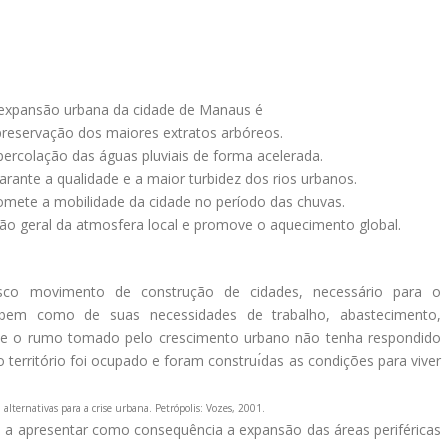
expansão urbana da cidade de Manaus é
a preservação dos maiores extratos arbóreos.
percolação das águas pluviais de forma acelerada.
rante a qualidade e a maior turbidez dos rios urbanos.
omete a mobilidade da cidade no período das chuvas.
ação geral da atmosfera local e promove o aquecimento global.
co movimento de construção de cidades, necessário para o
 bem como de suas necessidades de trabalho, abastecimento,
 que o rumo tomado pelo crescimento urbano não tenha respondido
 território foi ocupado e foram construı́das as condições para viver
 alternativas para a crise urbana. Petrópolis: Vozes, 2001.
 a apresentar como consequência a expansão das áreas periféricas