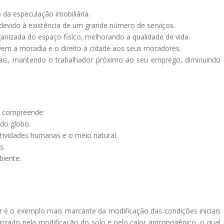
da especulação imobiliária.
devido à existência de um grande número de serviços.
nizada do espaço fı́sico, melhorando a qualidade de vida.
ovem a moradia e o direito à cidade aos seus moradores.
ais, mantendo o trabalhador próximo ao seu emprego, diminuindo
a compreende:
 do globo.
etividades humanas e o meio natural.
s.
biente.
 é o exemplo mais marcante da modificação das condições iniciais
rizado pela modificação do solo e pelo calor antropogênico, o qual