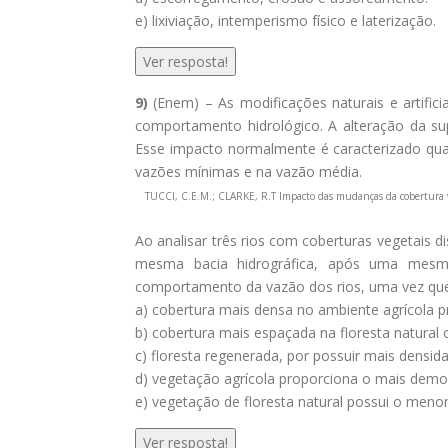
e) lixiviação, intemperismo físico e laterização.
Ver resposta!
9)
(Enem) – As modificações naturais e artifici
comportamento hidrológico. A alteração da sup
Esse impacto normalmente é caracterizado qu
vazões mínimas e na vazão média.
TUCCI, C.E.M.; CLARKE, R.T Impacto das mudanças da cobertura veg
Ao analisar três rios com coberturas vegetais d
mesma bacia hidrográfica, após uma mesma
comportamento da vazão dos rios, uma vez qu
a) cobertura mais densa no ambiente agrícola 
b) cobertura mais espaçada na floresta natural 
c) floresta regenerada, por possuir mais densi
d) vegetação agrícola proporciona o mais demo
e) vegetação de floresta natural possui o menor
Ver resposta!