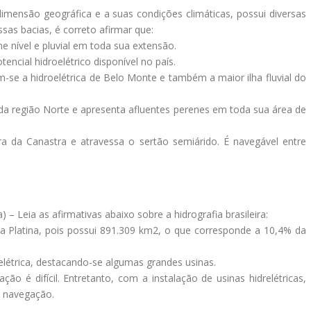
imensão geográfica e a suas condições climáticas, possui diversas
ssas bacias, é correto afirmar que:
 nível e pluvial em toda sua extensão.
encial hidroelétrico disponível no país.
am-se a hidroelétrica de Belo Monte e também a maior ilha fluvial do
 da região Norte e apresenta afluentes perenes em toda sua área de
ra da Canastra e atravessa o sertão semiárido. É navegável entre
eia as afirmativas abaixo sobre a hidrografia brasileira:
ia Platina, pois possui 891.309 km2, o que corresponde a 10,4% da
a elétrica, destacando-se algumas grandes usinas.
ção é difícil. Entretanto, com a instalação de usinas hidrelétricas,
a navegação.