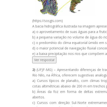
(https://sosgis.com)
A bacia hidrográfica ilustrada na imagem aprese
a) o aproveitamento de suas águas para a fruticu
b) a pequena variação no volume de água do rio
c) o predomínio do clima equatorial úmido em 
d) o maior potencial de navegação fluvial conce
e) a baixa precipitação nos rios que compõem a
Ver resposta!
2)
(UFJF-MG) – Apresentando diferenças de traça
Rio Nilo, na África, oferecem sugestivas analogi
a) Cursos típicos de planalto, com climas tro
cotas altimétricas abaixo de 200 m em trechos 
b) Áreas da foz em forma de deltas extrema
abertos.
c) Cursos com direção Sul-Norte extremamen