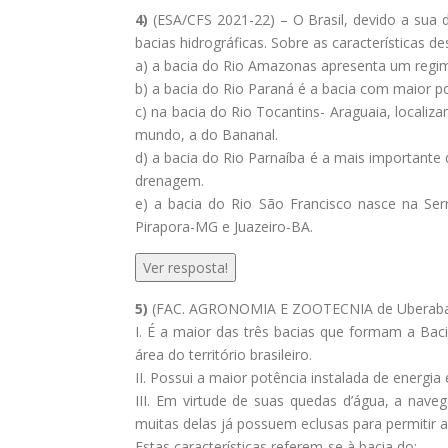
4)
(ESA/CFS 2021-22) – O Brasil, devido a sua d
bacias hidrográficas. Sobre as características de
a) a bacia do Rio Amazonas apresenta um regime
b) a bacia do Rio Paraná é a bacia com maior pot
c) na bacia do Rio Tocantins- Araguaia, localiz
mundo, a do Bananal.
d) a bacia do Rio Parnaíba é a mais importante
drenagem.
e) a bacia do Rio São Francisco nasce na Ser
Pirapora-MG e Juazeiro-BA.
Ver resposta!
5)
(FAC. AGRONOMIA E ZOOTECNIA de Uberaba) – L
I. É a maior das três bacias que formam a Bac
área do território brasileiro.
II. Possui a maior potência instalada de energi
III. Em virtude de suas quedas d’água, a navega
muitas delas já possuem eclusas para permitir 
Estas características referem-se à bacia do: