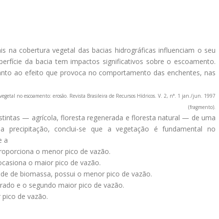
ais na cobertura vegetal das bacias hidrográficas influenciam o seu
erfície da bacia tem impactos significativos sobre o escoamento.
anto ao efeito que provoca no comportamento das enchentes, nas
etal no escoamento: erosão. Revista Brasileira de Recursos Hídricos. V. 2, n°. 1 jan./jun. 1997
(fragmento).
istintas — agrícola, floresta regenerada e floresta natural — de uma
 precipitação, conclui-se que a vegetação é fundamental no
e a
proporciona o menor pico de vazão.
ocasiona o maior pico de vazão.
dade de biomassa, possui o menor pico de vazão.
rado e o segundo maior pico de vazão.
 pico de vazão.