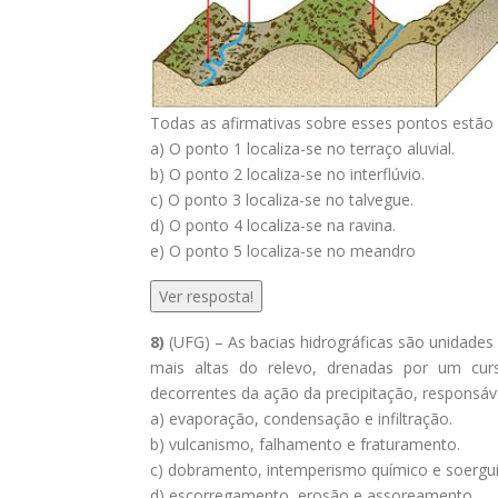
Todas as afirmativas sobre esses pontos estão
a) O ponto 1 localiza-se no terraço aluvial.
b) O ponto 2 localiza-se no interflúvio.
c) O ponto 3 localiza-se no talvegue.
d) O ponto 4 localiza-se na ravina.
e) O ponto 5 localiza-se no meandro
Ver resposta!
8)
(UFG) – As bacias hidrográficas são unidades 
mais altas do relevo, drenadas por um curs
decorrentes da ação da precipitação, responsáv
a) evaporação, condensação e infiltração.
b) vulcanismo, falhamento e fraturamento.
c) dobramento, intemperismo químico e soergu
d) escorregamento, erosão e assoreamento.