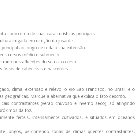
nta como uma de suas características principais
ltura irrigada em direção da jusante.
 principal ao longo de toda a sua extensão.
seus cursos médio e submédio.
ntrado nos afluentes do seu alto curso.
s áreas de cabeceiras e nascentes.
do, clima, extensão e relevo, o Rio São Francisco, no Brasil, e o
as geográficas. Marque a alternativa que explica o fato descrito.
picais contrastantes (verão chuvoso e inverno seco), só atingindo
próximos da foz.
mente férteis, intensamente cultivados, e situados em oceanos
te longos, percorrendo zonas de climas quentes contrastantes,