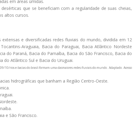
tuadas em áreas úmidas.
 desérticas que se beneficiam com a regularidade de suas cheias,
s altos cursos.
extensas e diversificadas redes fluviais do mundo, dividida em 12
 Tocantins-Araguaia, Bacia do Paraguai, Bacia Atlântico Nordeste
acia do Paraná, Bacia do Parnaíba, Bacia do São Francisco, Bacia do
ia do Atlântico Sul e Bacia do Uruguai.
9/10/rios-e-bacias-do-brasil-formam-uma-dasmaiores-redes-fluviais-do-mundo. Adaptado. Acesso
bacias hidrográficas que banham a Região Centro-Oeste.
nica.
raguai.
Nordeste.
naíba.
ia e São Francisco.