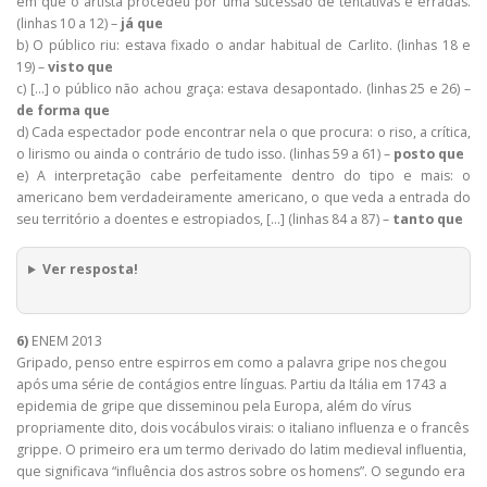
em que o artista procedeu por uma sucessão de tentativas e erradas.
(linhas 10 a 12) –
já que
b) O público riu: estava fixado o andar habitual de Carlito. (linhas 18 e
19) –
visto que
c) […] o público não achou graça: estava desapontado. (linhas 25 e 26) –
de forma que
d) Cada espectador pode encontrar nela o que procura: o riso, a crítica,
o lirismo ou ainda o contrário de tudo isso. (linhas 59 a 61) –
posto que
e) A interpretação cabe perfeitamente dentro do tipo e mais: o
americano bem verdadeiramente americano, o que veda a entrada do
seu território a doentes e estropiados, […] (linhas 84 a 87) –
tanto que
Ver resposta!
6)
ENEM 2013
Gripado, penso entre espirros em como a palavra gripe nos chegou
após uma série de contágios entre línguas. Partiu da Itália em 1743 a
epidemia de gripe que disseminou pela Europa, além do vírus
propriamente dito, dois vocábulos virais: o italiano influenza e o francês
grippe. O primeiro era um termo derivado do latim medieval influentia,
que significava “influência dos astros sobre os homens”. O segundo era