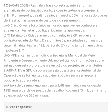
10)
(ACAFE 2009) – Assinale a frase correta quanto às normas
gramaticais do português padrão, à coesão textual e à coerência.
a) Em Florianópolis, os salários são, em média, 50% menores do que os
de Brasília, mas, apesar do custo de vida ser menor.
b) O Chico Oliveira foi o único namorado que tive; eu conheci ele
através da internet e logo fiquei locamente apaixonada.
c) “O Estatuto da Cidade avançou com relação à CF, ao prever a
obrigatoriedade do Plano Diretor não-só para cidades com mais de
vinte mil habitantes (art. 182, parágrafo 2º), como também em outras
hipóteses […]”
d) O MPE encaminhou um oficio à Secretaria Municipal de Meio
Ambiente e Desenvolvimento Urbano solicitando informações sobre
estágio que está o projeto e a execução do projeto, se foram feitos
EIA/RIMA, EIV e GDU da obra e se esta possui Licença Ambiental de
Operação e se foi realizada audiência pública para esclarecer à
população sobre a obra.
e) A taxa de desemprego subiu para 9,4% em maio, a maior desde
1983, mas a perda de postos de trabalho ficou em 345 mil, bem inferior
ao esperado, de 520 mil vagas.
Ver resposta!