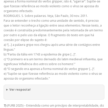
apenas a forma nominal do verbo gripper, isto é, “agarrar”. Supõe-se
que fizesse referência ao modo violento como o vírus se apossa do
organismo infectado.
RODRIGUES. S. Sobre palavras. Veja, São Paulo, 30 nov. 2011.
Para se entender o trecho como uma unidade de sentido, é preciso
que o leitor reconheça a ligação entre seus elementos. Nesse texto, a
coesão é construída predominantemente pela retomada de um termo
por outro e pelo uso da elipse. O fragmento do texto em que há
coesão por elipse do sujeito é:
a) “[…] a palavra gripe nos chegou após uma série de contágios entre
línguas.”
b) “Partiu da Itália em 1743 a epidemia de gripe […]”.
c) “O primeiro era um termo derivado do latim medieval influentia, que
significava ‘influência dos astros sobre os homens’.”
d) “O segundo era apenas a forma nominal do verbo gripper […]”.
e) “Supõe-se que fizesse referência ao modo violento como o vírus se
apossa do organismo infectado.”
Ver resposta!
7)
(FURB 2025) – Entendida como um princípio de interpretabilidade, diz