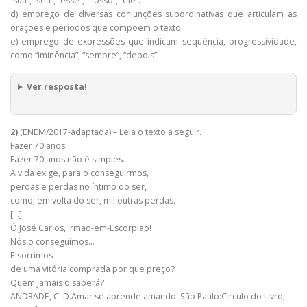
“sua”, “seu”, “esse”, “nosso”, “ele”.
d) emprego de diversas conjunções subordinativas que articulam as
orações e períodos que compõem o texto.
e) emprego de expressões que indicam sequência, progressividade,
como “iminência”, “sempre”, “depois”.
Ver resposta!
2)
(ENEM/2017-adaptada) – Leia o texto a seguir.
Fazer 70 anos
Fazer 70 anos não é simples.
A vida exige, para o conseguirmos,
perdas e perdas no íntimo do ser,
como, em volta do ser, mil outras perdas.
[…]
Ó José Carlos, irmão-em-Escorpião!
Nós o conseguimos…
E sorrimos
de uma vitória comprada por que preço?
Quem jamais o saberá?
ANDRADE, C. D.Amar se aprende amando. São Paulo:Círculo do Livro,