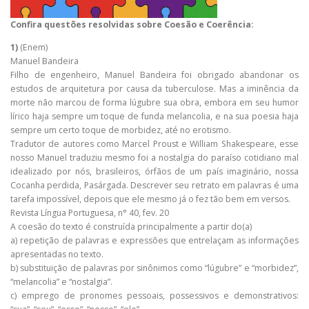
Confira questões resolvidas sobre Coesão e Coerência:
1)
(Enem)
Manuel Bandeira
Filho de engenheiro, Manuel Bandeira foi obrigado abandonar os
estudos de arquitetura por causa da tuberculose. Mas a iminência da
morte não marcou de forma lúgubre sua obra, embora em seu humor
lírico haja sempre um toque de funda melancolia, e na sua poesia haja
sempre um certo toque de morbidez, até no erotismo.
Tradutor de autores como Marcel Proust e William Shakespeare, esse
nosso Manuel traduziu mesmo foi a nostalgia do paraíso cotidiano mal
idealizado por nós, brasileiros, órfãos de um país imaginário, nossa
Cocanha perdida, Pasárgada. Descrever seu retrato em palavras é uma
tarefa impossível, depois que ele mesmo já o fez tão bem em versos.
Revista Língua Portuguesa, n° 40, fev. 20
A coesão do texto é construída principalmente a partir do(a)
a) repetição de palavras e expressões que entrelaçam as informações
apresentadas no texto.
b) substituição de palavras por sinônimos como “lúgubre” e “morbidez”,
“melancolia” e “nostalgia”.
c) emprego de pronomes pessoais, possessivos e demonstrativos: