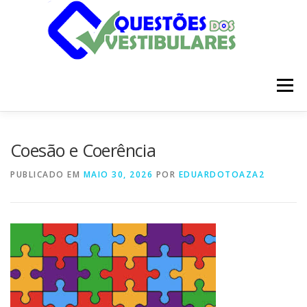
Pular
para
o
conteúdo
Menu
INÍCIO
DISCIPLINAS
SOBRE
Coesão e Coerência
PUBLICADO EM
MAIO 30, 2026
POR
EDUARDOTOAZA2