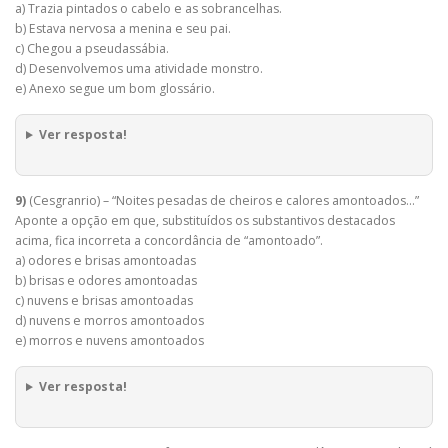
a) Trazia pintados o cabelo e as sobrancelhas.
b) Estava nervosa a menina e seu pai.
c) Chegou a pseudassábia.
d) Desenvolvemos uma atividade monstro.
e) Anexo segue um bom glossário.
Ver resposta!
9)
(Cesgranrio) – “Noites pesadas de cheiros e calores amontoados…”
Aponte a opção em que, substituídos os substantivos destacados
acima, fica incorreta a concordância de “amontoado”.
a) odores e brisas amontoadas
b) brisas e odores amontoadas
c) nuvens e brisas amontoadas
d) nuvens e morros amontoados
e) morros e nuvens amontoados
Ver resposta!