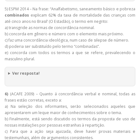
5) ESPM 2014 – Na frase: “Analfabetismo, saneamento básico e pobreza
combinados
explicam 62% da taxa de mortalidade das crianças com
até cinco anos no Brasil’ (O Estadão), o termo em negrito:
a) transgride as normas de concordância nominal.
b) concorda em gênero e número com o elemento mais próximo.
c) faz uma concordância ideológica, num caso de silepse de número.
d) poderia ser substituído pelo termo “combinadas”.
e) concorda com todos os termos a que se refere, prevalecendo o
masculino plural.
Ver resposta!
6)
(ACAFE 2009) – Quanto á concordância verbal e nominal, todas as
frases estão corretas, exceto a:
a) Na seleção dos informantes, serão selecionados aqueles que
apresentarem um leque maior de conhecimentos sobre o tema.
b) Finalmente, está sendo discutido os termos da proposta de uso de
nossas instalações por pessoas estranhas à repartição.
c) Para que a ação seja ajuizada, deve haver provas materiais e
testemunhais, além de argumentos consistentes.