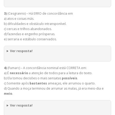
3)
(Cesgranrio) – Há ERRO de concordância em
a) atos e coisas más.
b) dificuldades e obstáculo intransponível.
c) cercas e trilhos abandonados.
d) fazendas e engenho prósperas.
e) serraria e estábulo conservados.
Ver resposta!
4)
(Fumarc) – A concordância nominal está CORRETA em:
a) É
necessário
a atenção de todos para a leitura do texto.
b) Ela tomou decisões o mais sensatas
possíveis
.
c) Somente após
bastantes
ameaças, ele arrumou o quarto.
d) Quando a moça terminou de arrumar as malas, já era meio-dia e
meio
.
Ver resposta!