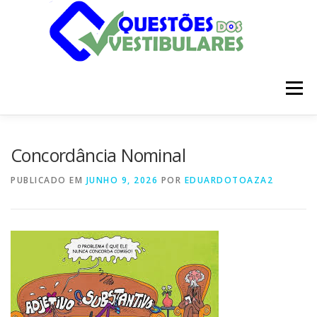
Pular
para
o
conteúdo
Menu
INÍCIO
DISCIPLINAS
SOBRE
Concordância Nominal
PUBLICADO EM
JUNHO 9, 2026
POR
EDUARDOTOAZA2