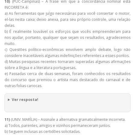
10)
(PUC-Campinas) – A frase em que a concordância nominal está
INCORRETA é:
a) As ferramentas que julgo necessárias para você consertar o motor,
el-las nesta caixa; deixo anexa, para seu próprio controle, uma relação
delas.
b) É realmente louvável os esforços que vocês empreenderam para
nos ajudar, portanto, qualquer que sejam os resultados, agradecemos
muito.
c) Questões político-econômicas envolvem amplo debate, logo não
considere Inaceitáveis algumas indefinições referentes a esses pontos.
d) Muitas pesquisas recentes tornaram superadas algumas afirmações
sobre a língua e a literatura portuguesas.
e) Passadas cerca de duas semanas, foram conhecidos os resultados
do concurso que premiou o artista mais destacado do carnaval e de
outras folias cariocas.​
Ver resposta!
11)
(UNIV. MARÍLIA) – Assinale a alternativa gramaticalmente incorreta.
a) Todos, parentes, amigos e vizinhos permaneceram juntos.
b) Seguem inclusas as certidões solicitadas.