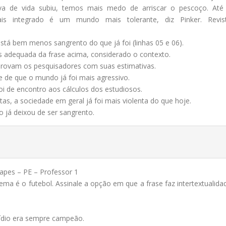
a de vida subiu, temos mais medo de arriscar o pescoço. Até
ais integrado é um mundo mais tolerante, diz Pinker. Revis
tá bem menos sangrento do que já foi (linhas 05 e 06).
is adequada da frase acima, considerado o contexto.
 provam os pesquisadores com suas estimativas.
e de que o mundo já foi mais agressivo.
i de encontro aos cálculos dos estudiosos.
s, a sociedade em geral já foi mais violenta do que hoje.
o já deixou de ser sangrento.
apes – PE – Professor 1
ema é o futebol. Assinale a opção em que a frase faz intertextualida
sídio era sempre campeão.