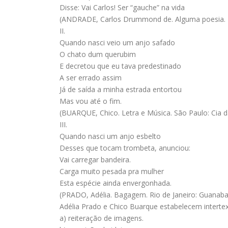
Disse: Vai Carlos! Ser “gauche” na vida
(ANDRADE, Carlos Drummond de. Alguma poesia. Rio
II.
Quando nasci veio um anjo safado
O chato dum querubim
E decretou que eu tava predestinado
A ser errado assim
Já de saída a minha estrada entortou
Mas vou até o fim.
(BUARQUE, Chico. Letra e Música. São Paulo: Cia d
III.
Quando nasci um anjo esbelto
Desses que tocam trombeta, anunciou:
Vai carregar bandeira.
Carga muito pesada pra mulher
Esta espécie ainda envergonhada.
(PRADO, Adélia. Bagagem. Rio de Janeiro: Guanaba
Adélia Prado e Chico Buarque estabelecem interte
a) reiteração de imagens.