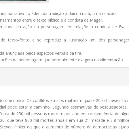
ida narrativa do Éden, da tradição judaico-cristã, uma relação
nsamentos entre o texto bíblico e a conduta de Magali.
ntencional na ação da personagem em relação à conduta de Eva 
o do texto-fonte e se reproduz a ilustração um dos personage
a anunciada pelos aspectos verbais da tira.
as ações da personagem que normalmente exagera na alimentação.
o que nunca. Os conflitos étnicos mataram quase 200 chineses só 
dial pode estar a caminho. Segundo estimativas de pesquisadores,
Cerca de 250 mil pessoas morrem por ano em consequência de alg
20, que teve 800 mil mortes anuais em sua 2ª. metade e 3,8 milhõ
 Steven Pinker diz que o aumento do número de democracias ajudo