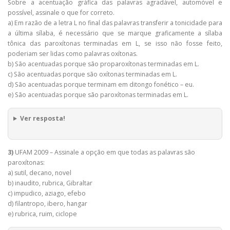
Sobre a acentuação gráfica das palavras agradável, automóvel e
possível, assinale o que for correto.
a) Em razão de a letra L no final das palavras transferir a tonicidade para
a última sílaba, é necessário que se marque graficamente a sílaba
tônica das paroxítonas terminadas em L, se isso não fosse feito,
poderiam ser lidas como palavras oxítonas.
b) São acentuadas porque são proparoxítonas terminadas em L.
c) São acentuadas porque são oxítonas terminadas em L.
d) São acentuadas porque terminam em ditongo fonético – eu.
e) São acentuadas porque são paroxítonas terminadas em L.
Ver resposta!
3)
UFAM 2009 – Assinale a opção em que todas as palavras são
paroxítonas:
a) sutil, decano, novel
b) inaudito, rubrica, Gibraltar
c) impudico, aziago, efebo
d) filantropo, ibero, hangar
e) rubrica, ruim, ciclope