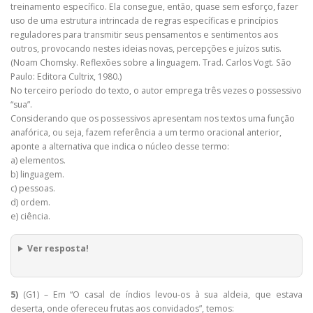
treinamento específico. Ela consegue, então, quase sem esforço, fazer
uso de uma estrutura intrincada de regras específicas e princípios
reguladores para transmitir seus pensamentos e sentimentos aos
outros, provocando nestes ideias novas, percepções e juízos sutis.
(Noam Chomsky. Reflexões sobre a linguagem. Trad. Carlos Vogt. São
Paulo: Editora Cultrix, 1980.)
No terceiro período do texto, o autor emprega três vezes o possessivo
“sua”.
Considerando que os possessivos apresentam nos textos uma função
anafórica, ou seja, fazem referência a um termo oracional anterior,
aponte a alternativa que indica o núcleo desse termo:
a) elementos.
b) linguagem.
c) pessoas.
d) ordem.
e) ciência.
Ver resposta!
5)
(G1) – Em “O casal de índios levou-os à sua aldeia, que estava
deserta, onde ofereceu frutas aos convidados”, temos: