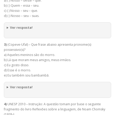
a) ( ) Nosso – deste – que.
b) ( ) Quem – essa – seu.
c) ( ) Nosso – seu – que.
d) ( ) Nosso – seu – suas.
Ver resposta!
3)
(Copeve-Ufal) – Que frase abaixo apresenta pronome(s)
possessivo(s)?
a) Aqueles meninos são do morro.
b) Lá que moram meus amigos, meus irmãos.
c) Eu gosto disso.
d) Esse é o morro.
e) Eu também sou bambambã.
Ver resposta!
4)
UNESP 2010 – Instrução: A questão tomam por base o seguinte
fragmento do livro Reflexões sobre a linguagem, de Noam Chomsky
(1928-):