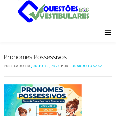
Pular
para
o
conteúdo
Menu
INÍCIO
DISCIPLINAS
SOBRE
Pronomes Possessivos
PUBLICADO EM
JUNHO 13, 2026
POR
EDUARDOTOAZA2