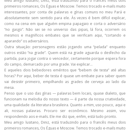
Meu amigo lusitano, Diniz, está traduzindo para o francês meus dois
primeiros romances, Os Éguas e Moscow. Temos trocado e-mails muito
interessantes, por conta de palavras e gírias comuns no meu Pará e
absolutamente sem sentido para ele. Às vezes é bem difícil explicar,
como na cena em que alguém empina papagaio e corta o adversário
“no gasgo”. Não sei se no universo das pipas, lá fora, ocorrem os
mesmos e magníficos embates que se verificam aqui, “cortando e
aparando” os adversários.
Outra situação: personagens estão jogando uma “pelada” enquanto
outros estão “na grade”. Quem está na grade aguarda o desfecho da
partida, para jogar contra o vencedor, certamente porque espera fora
do campo, demarcado por uma grade. Vai explicar…
E aqueles dois bebedores eméritos que “bebem de testa” até altas
horas? Por aqui, beber de testa é quase um embate para saber quem
vai desistir primeiro, empilhando as grades de cerveja ao lado da
mesa.
Penso que o uso das gírias — palavras bem locais, quase dialeto, que
funcionam na melodia do nosso texto — é parte da nossa criatividade,
uma qualidade da literatura brasileira. Quanto a mim, uso pouco, aqui e
ali, nossas palavras. Procuro ser econômico. Mesmo assim, vou
respondendo aos e-mails. Ele me diz que, enfim, está tudo pronto.
Meu amigo lusitano, Diniz, está traduzindo para o francês meus dois
primeiros romances, Os Éguas e Moscow. Temos trocado e-mails muito