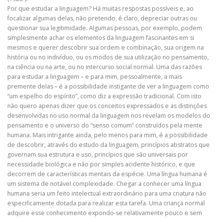
Por que estudar a linguagem? Há muitas respostas possíveis e, ao
focalizar algumas delas, não pretendo, é claro, depreciar outras ou
questionar sua legitimidade. Algumas pessoas, por exemplo, podem
simplesmente achar os elementos da linguagem fascinantes em si
mesmos e querer descobrir sua ordem e combinação, sua origem na
história ou no indivíduo, ou os modos de sua utilização no pensamento,
na ciência ou na arte, ou no intercurso social normal. Uma das razões
para estudar a linguagem – e para mim, pessoalmente, a mais
premente delas – é a possibilidade instigante de ver a linguagem como
“um espelho do espírito”, como diz a expressão tradicional. Com isto
não quero apenas dizer que os conceitos expressados e as distinções
desenvolvidas no uso normal da linguagem nos revelam os modelos do
pensamento e o universo do “senso comum” construídos pela mente
humana. Mais intrigante ainda, pelo menos para mim, é a possibilidade
de descobrir, através do estudo da linguagem, princípios abstratos que
governam sua estrutura e uso, princípios que são universais por
necessidade biológica e não por simples acidente histórico, e que
decorrem de características mentais da espécie. Uma língua humana é
um sistema de notável complexidade. Chegar a conhecer uma língua
humana seria um feito intelectual extraordinário para uma criatura não
especificamente dotada para realizar esta tarefa. Uma criança normal
adquire esse conhecimento expondo-se relativamente pouco e sem