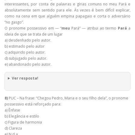
interessantes, por conta de palavras e gírias comuns no meu Pará e
absolutamente sem sentido para ele. Às vezes é bem difícil explicar,
como na cena em que alguém empina papagaio e corta o adversário
“no gasgo”.
O pronome possessivo em — “
meu
Pará” — atribui ao termo
Pará
a
ideia de que se trata de um lugar
a) desdenhado pelo autor.
b) estimado pelo autor
c) adquirido pelo autor.
d) subjugado pelo autor.
e) abandonado pelo autor.
Ver resposta!
8)
PUC – Na frase: “Chegou Pedro, Maria e o seu filho dela”, o pronome
possessivo está reforçado para:
a) Ênfase
b) Elegância e estilo
c) Figura de harmonia
d) Clareza
e) N.d.a