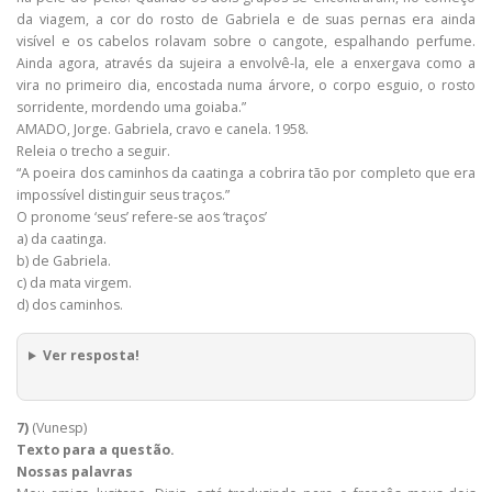
da viagem, a cor do rosto de Gabriela e de suas pernas era ainda
visível e os cabelos rolavam sobre o cangote, espalhando perfume.
Ainda agora, através da sujeira a envolvê-la, ele a enxergava como a
vira no primeiro dia, encostada numa árvore, o corpo esguio, o rosto
sorridente, mordendo uma goiaba.”
AMADO, Jorge. Gabriela, cravo e canela. 1958.
Releia o trecho a seguir.
“A poeira dos caminhos da caatinga a cobrira tão por completo que era
impossível distinguir seus traços.”
O pronome ‘seus’ refere-se aos ‘traços’
a) da caatinga.
b) de Gabriela.
c) da mata virgem.
d) dos caminhos.
Ver resposta!
7)
(Vunesp)
Texto para a questão.
Nossas palavras