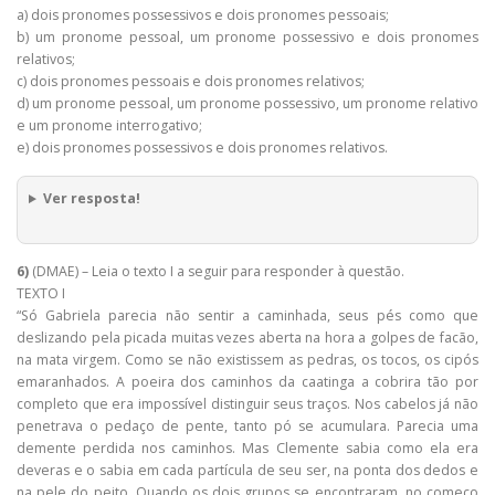
a) dois pronomes possessivos e dois pronomes pessoais;
b) um pronome pessoal, um pronome possessivo e dois pronomes
relativos;
c) dois pronomes pessoais e dois pronomes relativos;
d) um pronome pessoal, um pronome possessivo, um pronome relativo
e um pronome interrogativo;
e) dois pronomes possessivos e dois pronomes relativos.
Ver resposta!
6)
(DMAE) – Leia o texto I a seguir para responder à questão.
TEXTO I
“Só Gabriela parecia não sentir a caminhada, seus pés como que
deslizando pela picada muitas vezes aberta na hora a golpes de facão,
na mata virgem. Como se não existissem as pedras, os tocos, os cipós
emaranhados. A poeira dos caminhos da caatinga a cobrira tão por
completo que era impossível distinguir seus traços. Nos cabelos já não
penetrava o pedaço de pente, tanto pó se acumulara. Parecia uma
demente perdida nos caminhos. Mas Clemente sabia como ela era
deveras e o sabia em cada partícula de seu ser, na ponta dos dedos e
na pele do peito. Quando os dois grupos se encontraram, no começo