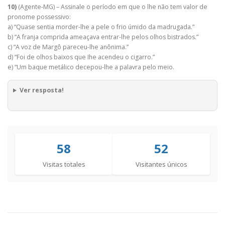
10)
(Agente-MG) – Assinale o período em que o lhe não tem valor de
pronome possessivo:
a) “Quase sentia morder-lhe a pele o frio úmido da madrugada.”
b) “A franja comprida ameaçava entrar-lhe pelos olhos bistrados.”
c) “A voz de Margô pareceu-lhe anônima.”
d) “Foi de olhos baixos que Ihe acendeu o cigarro.”
e) “Um baque metálico decepou-lhe a palavra pelo meio.
Ver resposta!
58
52
Visitas totales
Visitantes únicos