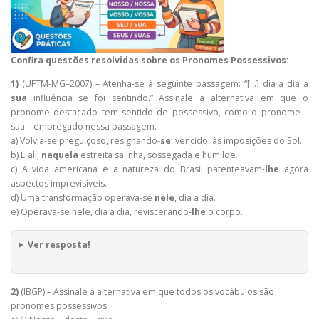
Confira questões resolvidas sobre os Pronomes Possessivos:
1)
(UFTM-MG–2007) – Atenha-se à seguinte passagem: “[…] dia a dia a
sua
influência se foi sentindo.” Assinale a alternativa em que o
pronome destacado tem sentido de possessivo, como o pronome –
sua – empregado nessa passagem.
a) Volvia-se preguiçoso, resignando-
se
, vencido, às imposições do Sol.
b) E ali,
naquela
estreita salinha, sossegada e humilde.
c) A vida americana e a natureza do Brasil patenteavam-
lhe
agora
aspectos imprevisíveis.
d) Uma transformação operava-se
nele
, dia a dia.
e) Operava-se nele, dia a dia, reviscerando-
lhe
o corpo.
Ver resposta!
2)
(IBGP) – Assinale a alternativa em que todos os vocábulos são
pronomes possessivos.