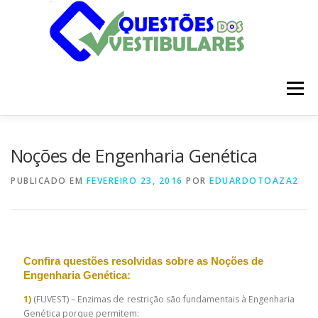
Pular
para
o
conteúdo
Menu
INÍCIO
DISCIPLINAS
SOBRE
Noções de Engenharia Genética
PUBLICADO EM
FEVEREIRO 23, 2016
POR
EDUARDOTOAZA2
Confira questões resolvidas sobre as Noções de
Engenharia Genética:
1)
(FUVEST) – Enzimas de restrição são fundamentais à Engenharia
Genética porque permitem: