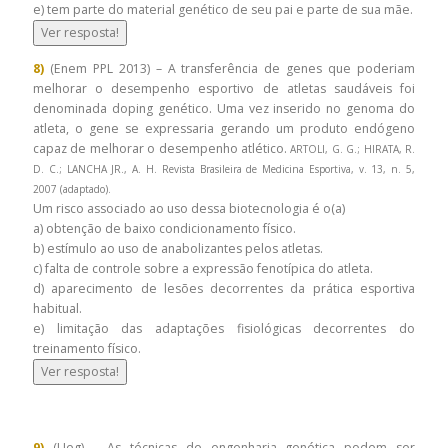
e) tem parte do material genético de seu pai e parte de sua mãe.
Ver resposta!
8)
(Enem PPL 2013) – A transferência de genes que poderiam
melhorar o desempenho esportivo de atletas saudáveis foi
denominada doping genético. Uma vez inserido no genoma do
atleta, o gene se expressaria gerando um produto endógeno
capaz de melhorar o desempenho atlético.
ARTOLI, G. G.; HIRATA, R.
D. C.; LANCHA JR., A. H. Revista Brasileira de Medicina Esportiva, v. 13, n. 5,
2007 (adaptado).
Um risco associado ao uso dessa biotecnologia é o(a)
a) obtenção de baixo condicionamento físico.
b) estímulo ao uso de anabolizantes pelos atletas.
c) falta de controle sobre a expressão fenotípica do atleta.
d) aparecimento de lesões decorrentes da prática esportiva
habitual.
e) limitação das adaptações fisiológicas decorrentes do
treinamento físico.
Ver resposta!
9)
(Ueg) – As técnicas de engenharia genética podem ser