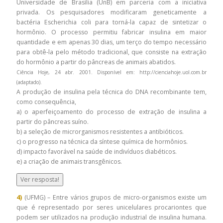
Universidade de Brasília (UnB) em parceria com a iniciativa
privada. Os pesquisadores modificaram geneticamente a
bactéria Escherichia coli para torná-la capaz de sintetizar o
hormônio. O processo permitiu fabricar insulina em maior
quantidade e em apenas 30 dias, um terço do tempo necessário
para obtê-la pelo método tradicional, que consiste na extração
do hormônio a partir do pâncreas de animais abatidos.
Ciência Hoje, 24 abr. 2001. Disponível em: http://cienciahoje.uol.com.br
(adaptado).
A produção de insulina pela técnica do DNA recombinante tem,
como consequência,
a) o aperfeiçoamento do processo de extração de insulina a
partir do pâncreas suíno.
b) a seleção de microrganismos resistentes a antibióticos.
c) o progresso na técnica da síntese química de hormônios.
d) impacto favorável na saúde de indivíduos diabéticos.
e) a criação de animais transgênicos.
Ver resposta!
4)
(UFMG) – Entre vários grupos de micro-organismos existe um
que é representado por seres unicelulares procariontes que
podem ser utilizados na produção industrial de insulina humana.