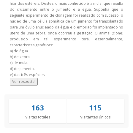
híbridos estéreis. Destes, o mais conhecido é a mula, que resulta
do cruzamento entre o jumento e a égua. Suponha que o
seguinte experimento de clonagem foi realizado com sucesso: o
núcleo de uma célula somática de um jumento foi transplantado
para um óvulo anucleado da égua e o embrião foi implantado no
útero de uma zebra, onde ocorreu a gestação. O animal (clone)
produzido em tal experimento terá, essencialmente,
características genéticas:
a) de égua.
b) de zebra.
c) de mula.
d) de jumento.
e) das três espécies.
Ver resposta!
163
115
Visitas totales
Visitantes únicos