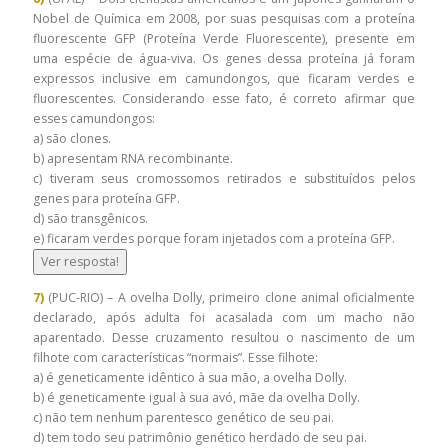
Nobel de Química em 2008, por suas pesquisas com a proteína
fluorescente GFP (Proteína Verde Fluorescente), presente em
uma espécie de água-viva. Os genes dessa proteína já foram
expressos inclusive em camundongos, que ficaram verdes e
fluorescentes. Considerando esse fato, é correto afirmar que
esses camundongos:
a) são clones.
b) apresentam RNA recombinante.
c) tiveram seus cromossomos retirados e substituídos pelos
genes para proteína GFP.
d) são transgênicos.
e) ficaram verdes porque foram injetados com a proteína GFP.
Ver resposta!
7)
(PUC-RIO) – A ovelha Dolly, primeiro clone animal oficialmente
declarado, após adulta foi acasalada com um macho não
aparentado. Desse cruzamento resultou o nascimento de um
filhote com características “normais”. Esse filhote:
a) é geneticamente idêntico à sua mão, a ovelha Dolly.
b) é geneticamente igual à sua avó, mãe da ovelha Dolly.
c) não tem nenhum parentesco genético de seu pai.
d) tem todo seu patrimônio genético herdado de seu pai.