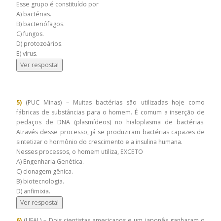
Esse grupo é constituído por
A) bactérias.
B) bacteriófagos.
C) fungos.
D) protozoários.
E) vírus.
Ver resposta!
5)
(PUC Minas) – Muitas bactérias são utilizadas hoje como
fábricas de substâncias para o homem. É comum a inserção de
pedaços de DNA (plasmídeos) no hialoplasma de bactérias.
Através desse processo, já se produziram bactérias capazes de
sintetizar o hormônio do crescimento e a insulina humana.
Nesses processos, o homem utiliza, EXCETO
A) Engenharia Genética.
C) clonagem gênica.
B) biotecnologia.
D) anfimixia.
Ver resposta!
6)
(UFAL) – Dois cientistas americanos e um japonês ganharam o