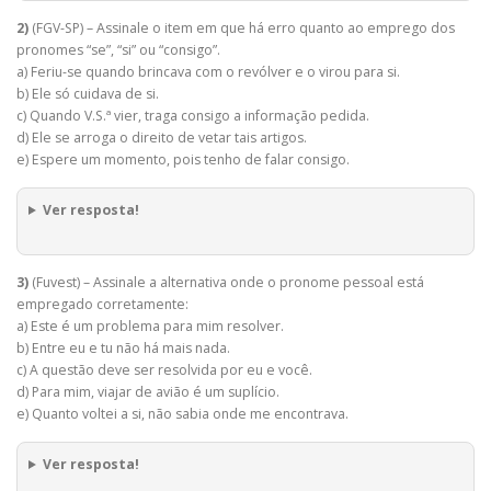
2)
(FGV-SP) – Assinale o item em que há erro quanto ao emprego dos
pronomes “se”, “si” ou “consigo”.
a) Feriu-se quando brincava com o revólver e o virou para si.
b) Ele só cuidava de si.
c) Quando V.S.ª vier, traga consigo a informação pedida.
d) Ele se arroga o direito de vetar tais artigos.
e) Espere um momento, pois tenho de falar consigo.
Ver resposta!
3)
(Fuvest) – Assinale a alternativa onde o pronome pessoal está
empregado corretamente:
a) Este é um problema para mim resolver.
b) Entre eu e tu não há mais nada.
c) A questão deve ser resolvida por eu e você.
d) Para mim, viajar de avião é um suplício.
e) Quanto voltei a si, não sabia onde me encontrava.
Ver resposta!