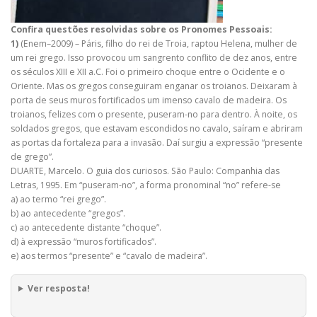
Confira questões resolvidas sobre os Pronomes Pessoais:
1)
(Enem–2009) – Páris, filho do rei de Troia, raptou Helena, mulher de
um rei grego. Isso provocou um sangrento conflito de dez anos, entre
os séculos XIII e XII a.C. Foi o primeiro choque entre o Ocidente e o
Oriente. Mas os gregos conseguiram enganar os troianos. Deixaram à
porta de seus muros fortificados um imenso cavalo de madeira. Os
troianos, felizes com o presente, puseram-no para dentro. À noite, os
soldados gregos, que estavam escondidos no cavalo, saíram e abriram
as portas da fortaleza para a invasão. Daí surgiu a expressão “presente
de grego”.
DUARTE, Marcelo. O guia dos curiosos. São Paulo: Companhia das
Letras, 1995. Em “puseram-no”, a forma pronominal “no” refere-se
a) ao termo “rei grego”.
b) ao antecedente “gregos”.
c) ao antecedente distante “choque”.
d) à expressão “muros fortificados”.
e) aos termos “presente” e “cavalo de madeira”.
Ver resposta!