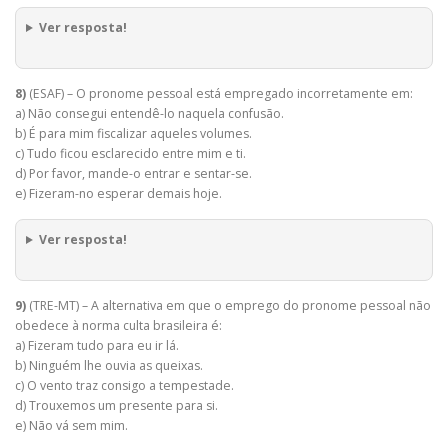
Ver resposta!
8)
(ESAF) – O pronome pessoal está empregado incorretamente em:
a) Não consegui entendê-lo naquela confusão.
b) É para mim fiscalizar aqueles volumes.
c) Tudo ficou esclarecido entre mim e ti.
d) Por favor, mande-o entrar e sentar-se.
e) Fizeram-no esperar demais hoje.
Ver resposta!
9)
(TRE-MT) – A alternativa em que o emprego do pronome pessoal não
obedece à norma culta brasileira é:
a) Fizeram tudo para eu ir lá.
b) Ninguém lhe ouvia as queixas.
c) O vento traz consigo a tempestade.
d) Trouxemos um presente para si.
e) Não vá sem mim.