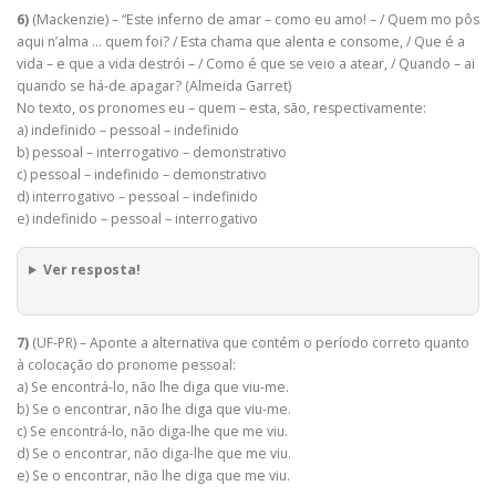
6)
(Mackenzie) – “Este inferno de amar – como eu amo! – / Quem mo pôs
aqui n’alma … quem foi? / Esta chama que alenta e consome, / Que é a
vida – e que a vida destrói – / Como é que se veio a atear, / Quando – ai
quando se há-de apagar? (Almeida Garret)
No texto, os pronomes eu – quem – esta, são, respectivamente:
a) indefinido – pessoal – indefinido
b) pessoal – interrogativo – demonstrativo
c) pessoal – indefinido – demonstrativo
d) interrogativo – pessoal – indefinido
e) indefinido – pessoal – interrogativo
Ver resposta!
7)
(UF-PR) – Aponte a alternativa que contém o período correto quanto
à colocação do pronome pessoal:
a) Se encontrá-lo, não lhe diga que viu-me.
b) Se o encontrar, não lhe diga que viu-me.
c) Se encontrá-lo, não diga-lhe que me viu.
d) Se o encontrar, não diga-lhe que me viu.
e) Se o encontrar, não lhe diga que me viu.