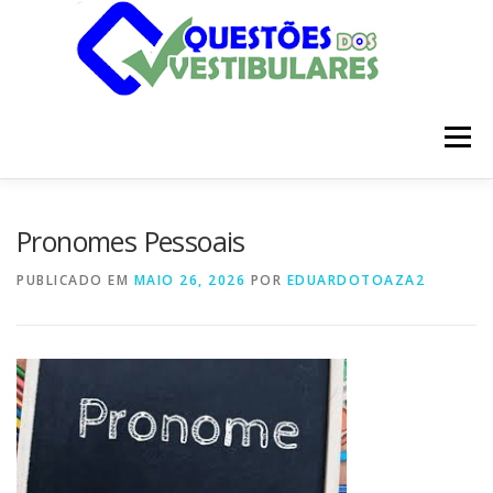
Pular
para
o
conteúdo
Menu
INÍCIO
DISCIPLINAS
SOBRE
Pronomes Pessoais
PUBLICADO EM
MAIO 26, 2026
POR
EDUARDOTOAZA2