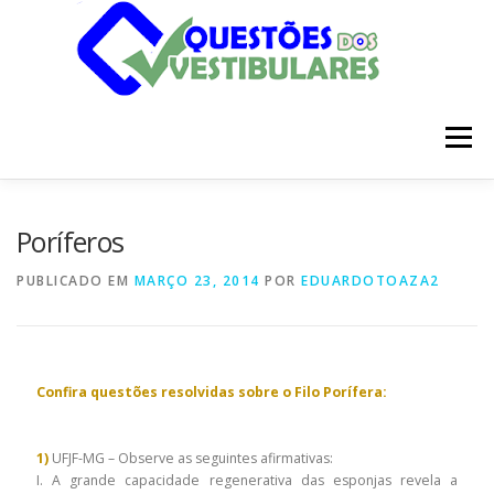
Pular
para
o
conteúdo
Menu
INÍCIO
DISCIPLINAS
SOBRE
Poríferos
PUBLICADO EM
MARÇO 23, 2014
POR
EDUARDOTOAZA2
Confira questões resolvidas sobre o Filo Porífera:
1)
UFJF-MG – Observe as seguintes afirmativas:
I. A grande capacidade regenerativa das esponjas revela a