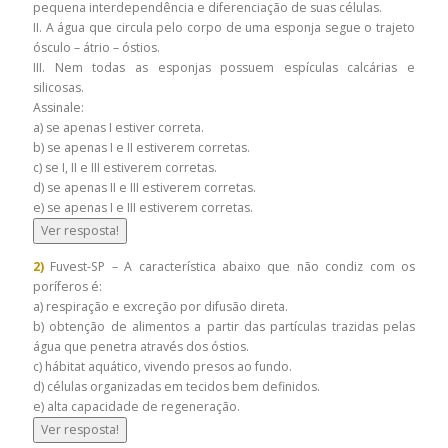
pequena interdependência e diferenciação de suas células.
II. A água que circula pelo corpo de uma esponja segue o trajeto
ósculo – átrio – óstios.
III. Nem todas as esponjas possuem espículas calcárias e
silicosas.
Assinale:
a) se apenas I estiver correta.
b) se apenas I e II estiverem corretas.
c) se I, II e III estiverem corretas.
d) se apenas II e III estiverem corretas.
e) se apenas I e III estiverem corretas.
Ver resposta!
2)
Fuvest-SP – A característica abaixo que não condiz com os
poríferos é:
a) respiração e excreção por difusão direta.
b) obtenção de alimentos a partir das partículas trazidas pelas
água que penetra através dos óstios.
c) hábitat aquático, vivendo presos ao fundo.
d) células organizadas em tecidos bem definidos.
e) alta capacidade de regeneração.
Ver resposta!