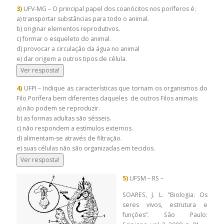
3)
UFV-MG – O principal papel dos coanócitos nos poríferos é:
a) transportar substâncias para todo o animal.
b) originar elementos reprodutivos.
c) formar o esqueleto do animal.
d) provocar a circulação da água no animal
e) dar origem a outros tipos de célula.
Ver resposta!
4)
UFPI – Indique as características que tornam os organismos do
Filo Porífera bem diferentes daqueles de outros Filos animais:
a) não podem se reproduzir.
b) as formas adultas são sésseis.
c) não respondem a estímulos externos.
d) alimentam-se através de filtração.
e) suas células não são organizadas em tecidos.
Ver resposta!
5)
UFSM – RS –
SOARES, J. L. “Biologia: Os
seres vivos, estrutura e
funções”. São Paulo: