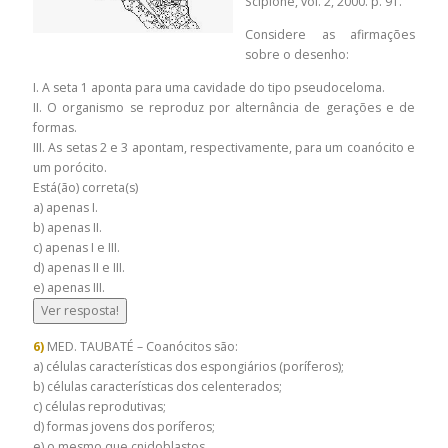
Scipione, vol. 2, 2000. p. 91.
Considere as afirmações
sobre o desenho:
I. A seta 1 aponta para uma cavidade do tipo pseudoceloma.
II. O organismo se reproduz por alternância de gerações e de
formas.
III. As setas 2 e 3 apontam, respectivamente, para um coanócito e
um porócito.
Está(ão) correta(s)
a) apenas I.
b) apenas II.
c) apenas I e III.
d) apenas II e III.
e) apenas III.
Ver resposta!
6)
MED. TAUBATÉ – Coanócitos são:
a) células características dos espongiários (poríferos);
b) células características dos celenterados;
c) células reprodutivas;
d) formas jovens dos poríferos;
e) o mesmo que cnidoblastos.