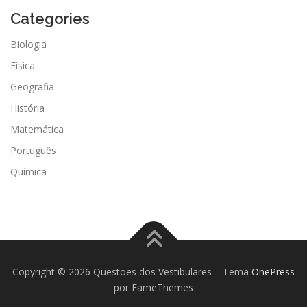
Categories
Biologia
Física
Geografia
História
Matemática
Português
Química
Copyright © 2026 Questões dos Vestibulares
–
Tema
OnePress
por FameThemes