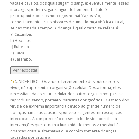
vacas e cavalos, dos quais sugam o sangue; eventualmente, esses
morcegos podem sugar sangue do homem. Tal fato é
preocupante, pois os morcegos hematófagos são,
conhecidamente, transmissores de uma doença virótica e fatal,
se não tratada a tempo. A doença à qual o texto se refere é:
a) Caxumba.
b) Hepatite.
c) Rubéola.
d) Raiva.
e) Sarampo.
Ver resposta!
4)
(UNICENTRO) – Os vírus, diferentemente dos outros seres
vivos, não apresentam organização celular. Desta forma, eles
necessitam da estrutura celular dos outros organismos para se
reproduzir, sendo, portanto, parasitas obrigatórios. O estudo dos
vírus é de extrema importância devido ao grande número de
doenças humanas causadas por esses agentes microscópicos
infecciosos. A compreensão do seu ciclo de vida possibilita
intervenções que tornam a humanidade menos vulnerável às
doenças virais. A alternativa que contém somente doenças
causadas por vírus é a: