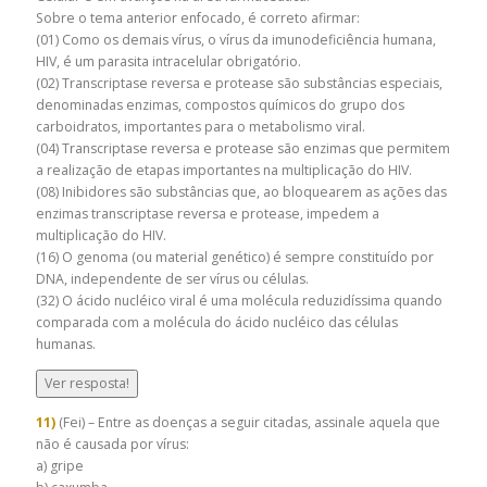
Sobre o tema anterior enfocado, é correto afirmar:
(01) Como os demais vírus, o vírus da imunodeficiência humana,
HIV, é um parasita intracelular obrigatório.
(02) Transcriptase reversa e protease são substâncias especiais,
denominadas enzimas, compostos químicos do grupo dos
carboidratos, importantes para o metabolismo viral.
(04) Transcriptase reversa e protease são enzimas que permitem
a realização de etapas importantes na multiplicação do HIV.
(08) Inibidores são substâncias que, ao bloquearem as ações das
enzimas transcriptase reversa e protease, impedem a
multiplicação do HIV.
(16) O genoma (ou material genético) é sempre constituído por
DNA, independente de ser vírus ou células.
(32) O ácido nucléico viral é uma molécula reduzidíssima quando
comparada com a molécula do ácido nucléico das células
humanas.
Ver resposta!
11)
(Fei) – Entre as doenças a seguir citadas, assinale aquela que
não é causada por vírus:
a) gripe