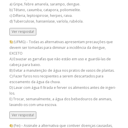
a) Gripe, febre amarela, sarampo, dengue.
b) Tétano, caxumba, catapora, poliomielite.
c) Difteria, leptospirose, herpes, raiva.
d) Tuberculose, hanseníase, varíola, rubéola.
Ver resposta!
5)
(UFMG) – Todas as alternativas apresentam precauções que
devem ser tomadas para diminuir a incidência da dengue,
EXCETO
A) Esvaziar as garrafas que não estão em uso e guardá-las de
cabeça para baixo.
B) Evitar a manutenção de água nos pratos de vasos de plantas.
C) Fazer furos nos recipientes a serem descartados para
escoamento da água da chuva.
D) Lavar com água fi ltrada e ferver os alimentos antes de ingeri-
los.
E) Trocar, semanalmente, a água dos bebedouros de animais,
lavando-os com uma escova.
Ver resposta!
6)
(Fei) – Assinale a alternativa que contiver doenças causadas,