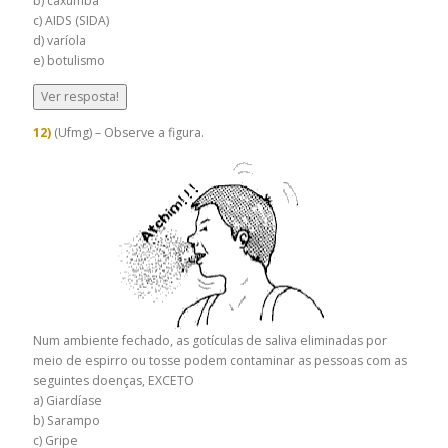
b) caxumba
c) AIDS (SIDA)
d) varíola
e) botulismo
Ver resposta!
12)
(Ufmg) – Observe a figura.
Num ambiente fechado, as gotículas de saliva eliminadas por
meio de espirro ou tosse podem contaminar as pessoas com as
seguintes doenças, EXCETO
a) Giardíase
b) Sarampo
c) Gripe