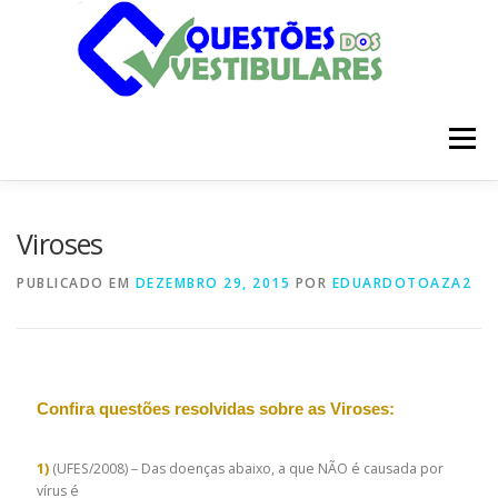
Pular
para
o
conteúdo
Menu
INÍCIO
DISCIPLINAS
SOBRE
Viroses
PUBLICADO EM
DEZEMBRO 29, 2015
POR
EDUARDOTOAZA2
Confira questões resolvidas sobre as Viroses:
1)
(UFES/2008) – Das doenças abaixo, a que NÃO é causada por
vírus é