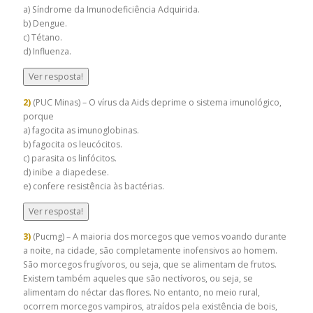
a) Síndrome da Imunodeficiência Adquirida.
b) Dengue.
c) Tétano.
d) Influenza.
Ver resposta!
2)
(PUC Minas) – O vírus da Aids deprime o sistema imunológico,
porque
a) fagocita as imunoglobinas.
b) fagocita os leucócitos.
c) parasita os linfócitos.
d) inibe a diapedese.
e) confere resistência às bactérias.
Ver resposta!
3)
(Pucmg) – A maioria dos morcegos que vemos voando durante
a noite, na cidade, são completamente inofensivos ao homem.
São morcegos frugívoros, ou seja, que se alimentam de frutos.
Existem também aqueles que são nectívoros, ou seja, se
alimentam do néctar das flores. No entanto, no meio rural,
ocorrem morcegos vampiros, atraídos pela existência de bois,