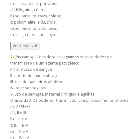
exclusivamente, por vírus:
a) sífilis, aids, cólera:
b) poliomielite, raiva, cólera;
c) poliomielite, aids, sífilis;
d) poliomielite, aids, raiva;
e) sífilis, cólera, meningite.
Ver resposta!
7)
(Puccamp) – Considere as seguintes possibilidades de
transmissão de um agente patogênico:
I- transfusão de sangue
II- aperto de mão e abraço
III- uso de banheiros públicos
IV- relações sexuais
V- uso de seringas, material cirúrgico e agulhas
O vírus da AIDS pode ser transmitido, comprovadamente, através
de APENAS
a) I, II e III
b) I, IV e V
c) II, III e IV
d) II, IV e V
e) III, IV e V