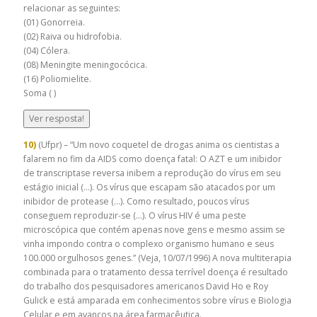
relacionar as seguintes:
(01) Gonorreia.
(02) Raiva ou hidrofobia.
(04) Cólera.
(08) Meningite meningocócica.
(16) Poliomielite.
Soma ( )
Ver resposta!
10)
(Ufpr) – “Um novo coquetel de drogas anima os cientistas a
falarem no fim da AIDS como doença fatal: O AZT e um inibidor
de transcriptase reversa inibem a reprodução do vírus em seu
estágio inicial (…). Os vírus que escapam são atacados por um
inibidor de protease (…). Como resultado, poucos vírus
conseguem reproduzir-se (…). O vírus HIV é uma peste
microscópica que contém apenas nove gens e mesmo assim se
vinha impondo contra o complexo organismo humano e seus
100.000 orgulhosos genes.” (Veja, 10/07/1996) A nova multiterapia
combinada para o tratamento dessa terrível doença é resultado
do trabalho dos pesquisadores americanos David Ho e Roy
Gulick e está amparada em conhecimentos sobre vírus e Biologia
Celular e em avanços na área farmacêutica.