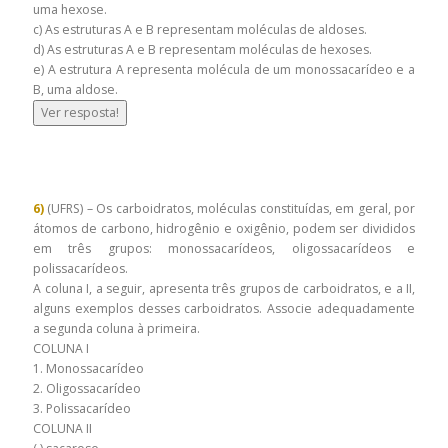
uma hexose.
c) As estruturas A e B representam moléculas de aldoses.
d) As estruturas A e B representam moléculas de hexoses.
e) A estrutura A representa molécula de um monossacarídeo e a
B, uma aldose.
Ver resposta!
6)
(UFRS) – Os carboidratos, moléculas constituídas, em geral, por
átomos de carbono, hidrogênio e oxigênio, podem ser divididos
em três grupos: monossacarídeos, oligossacarídeos e
polissacarídeos.
A coluna I, a seguir, apresenta três grupos de carboidratos, e a II,
alguns exemplos desses carboidratos. Associe adequadamente
a segunda coluna à primeira.
COLUNA I
1. Monossacarídeo
2. Oligossacarídeo
3. Polissacarídeo
COLUNA II