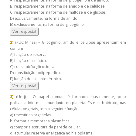
A) respectivamente, na forma de glicogênio e de amido.
B) respectivamente, na forma de amido e de celulose.
C) respectivamente, na forma de maltose e de glicose.
D) exclusivamente, na forma de amido.
E) exclusivamente, na forma de glicogênio.
Ver resposta!
2)
(PUC Minas) – Glicogênio, amido e celulose apresentam em
comum
A) função de reserva.
B) função enzimática.
C) constituição glicosídica.
D) constituição polipeptídica.
E) função de isolante térmico.
Ver resposta!
3)
(Uerj) – O papel comum é formado, basicamente, pelo
polissacarídio mais abundante no planeta. Este carboidrato, nas
células vegetais, tem a seguinte função:
a) revestir as organelas.
b) formar a membrana plasmática.
c) compor a estrutura da parede celular.
d) acumular reserva energética no hialoplasma.