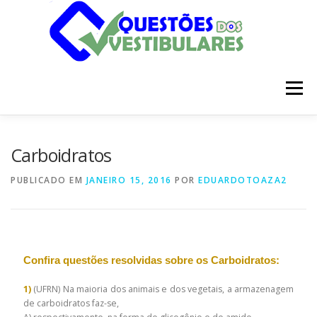
Pular
para
o
conteúdo
Menu
INÍCIO
DISCIPLINAS
SOBRE
Carboidratos
PUBLICADO EM
JANEIRO 15, 2016
POR
EDUARDOTOAZA2
Confira questões res
olvidas sobre os Carboidratos:
1)
(UFRN) Na maioria dos animais e dos vegetais, a armazenagem
de carboidratos faz-se,