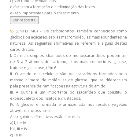
c) são fontes de vitaminas.
d) facilitam a formação e a eliminação das fezes.
e) são importantes para o crescimento.
Ver resposta!
9)
(UNIFEI MG) – Os carboidratos, também conhecidos como
glicídios ou açúcares, são as macromoléculas mais abundantes na
natureza. As seguintes afirmativas se referem a alguns destes
carboidratos.
I. Os mais simples, chamados de monossacarídeos, podem ter
de 3 a 7 átomos de carbono, e os mais conhecidos, glicose,
frutose e galactose, têm 6.
II. O amido e a celulose são polissacarídeos formados pelo
mesmo número de moléculas de glicose, que se diferenciam
pela presença de ramificações na estrutura do amido.
III. A quitina é um importante polissacarídeo que constitui o
exoesqueleto dos insetos e crustáceos.
IV. A glicose é formada e armazenada nos tecidos vegetais
através da fotossíntese.
As seguintes afirmativas estão corretas:
a) I, II e IV
b) I, III e IV
c) I e III