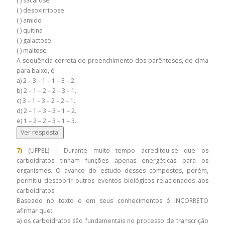
( ) sacarose
( ) desoxirribose
( ) amido
( ) quitina
( ) galactose
( ) maltose
A sequência correta de preenchimento dos parênteses, de cima
para baixo, é
a) 2 – 3 – 1 – 1 – 3 – 2.
b) 2 – 1 – 2 – 2 – 3 – 1.
c) 3 – 1 – 3 – 2 – 2 – 1.
d) 2 – 1 – 3 – 3 – 1 – 2.
e) 1 – 2 – 2 – 3 – 1 – 3.
Ver resposta!
7)
(UFPEL) – Durante muito tempo acreditou-se que os
carboidratos tinham funções apenas energéticas para os
organismos. O avanço do estudo desses compostos, porém,
permitiu descobrir outros eventos biológicos relacionados aos
carboidratos.
Baseado no texto e em seus conhecimentos é INCORRETO
afirmar que:
a) os carboidratos são fundamentais no processo de transcrição