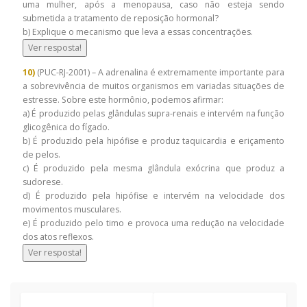
uma mulher, após a menopausa, caso não esteja sendo
submetida a tratamento de reposição hormonal?
b) Explique o mecanismo que leva a essas concentrações.
Ver resposta!
10)
(PUC-RJ-2001) – A adrenalina é extremamente importante para
a sobrevivência de muitos organismos em variadas situações de
estresse. Sobre este hormônio, podemos afirmar:
a) É produzido pelas glândulas supra-renais e intervém na função
glicogênica do fígado.
b) É produzido pela hipófise e produz taquicardia e eriçamento
de pelos.
c) É produzido pela mesma glândula exócrina que produz a
sudorese.
d) É produzido pela hipófise e intervém na velocidade dos
movimentos musculares.
e) É produzido pelo timo e provoca uma redução na velocidade
dos atos reflexos.
Ver resposta!