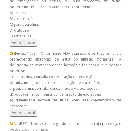
de emergência ou perigo, ou num momento de susto,
poderemos identificar o aumento do hormônio
A) tiroxina.
B) corticotrofina.
C) gonadotrofina.
D) ocitocina.
E) adrenalina.
Ver resposta!
2)
(Fuvest-1998) – O hormônio ADH atua sobre os túbulos renais
promovendo absorção de água do filtrado glomerular. A
deficiência na secreção desse hormônio faz com que a pessoa
produza:
a) muita urina, com alta concentração de excreções.
b) muita urina, com baixa concentração de excreções.
c) pouca urina, com alta concentração de excreções.
d) pouca urina, com baixa concentração de excreções.
e) quantidade normal de urina, com alta concentração de
excreções.
Ver resposta!
3)
(UNESP) – Nos testes de gravidez, a substância cuja presença é
pesquisada na urina é: