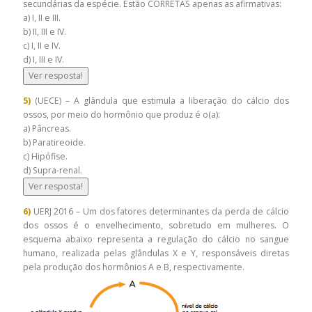
secundárias da espécie. Estão CORRETAS apenas as afirmativas:
a) I, II e III.
b) II, III e IV.
c) I, II e IV.
d) I, III e IV.
Ver resposta!
5)
(UECE) – A glândula que estimula a liberação do cálcio dos
ossos, por meio do hormônio que produz é o(a):
a) Pâncreas.
b) Paratireoide.
c) Hipófise.
d) Supra-renal.
Ver resposta!
6)
UERJ 2016 – Um dos fatores determinantes da perda de cálcio
dos ossos é o envelhecimento, sobretudo em mulheres. O
esquema abaixo representa a regulação do cálcio no sangue
humano, realizada pelas glândulas X e Y, responsáveis diretas
pela produção dos hormônios A e B, respectivamente.