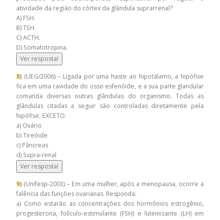
atividade da região do córtex da glândula suprarrenal?
A) FSH.
B) TSH.
C) ACTH.
D) Somatotropina.
Ver resposta!
8)
(UEG/2006) – Ligada por uma haste ao hipotálamo, a hipófise
fica em uma cavidade do osso esfenóide, e a sua parte glandular
comanda diversas outras glândulas do organismo. Todas as
glândulas citadas a seguir são controladas diretamente pela
hipófise, EXCETO:
a) Ovário
b) Tireóide
c) Pâncreas
d) Supra-renal
Ver resposta!
9)
(Unifesp-2003) – Em uma mulher, após a menopausa, ocorre a
falência das funções ovarianas. Responda:
a) Como estarão as concentrações dos hormônios estrogênio,
progesterona, folículo-estimulante (FSH) e luteinizante (LH) em