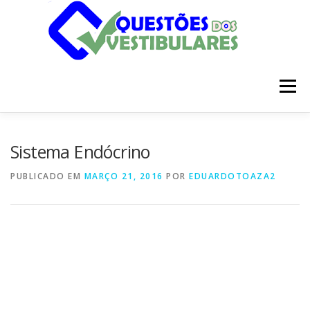
Pular
para
o
conteúdo
Menu
INÍCIO
DISCIPLINAS
SOBRE
Sistema Endócrino
PUBLICADO EM
MARÇO 21, 2016
POR
EDUARDOTOAZA2