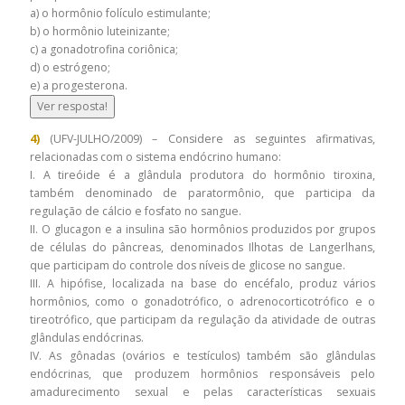
a) o hormônio folículo estimulante;
b) o hormônio luteinizante;
c) a gonadotrofina coriônica;
d) o estrógeno;
e) a progesterona.
Ver resposta!
4)
(UFV-JULHO/2009) – Considere as seguintes afirmativas,
relacionadas com o sistema endócrino humano:
I. A tireóide é a glândula produtora do hormônio tiroxina,
também denominado de paratormônio, que participa da
regulação de cálcio e fosfato no sangue.
II. O glucagon e a insulina são hormônios produzidos por grupos
de células do pâncreas, denominados Ilhotas de Langerlhans,
que participam do controle dos níveis de glicose no sangue.
III. A hipófise, localizada na base do encéfalo, produz vários
hormônios, como o gonadotrófico, o adrenocorticotrófico e o
tireotrófico, que participam da regulação da atividade de outras
glândulas endócrinas.
IV. As gônadas (ovários e testículos) também são glândulas
endócrinas, que produzem hormônios responsáveis pelo
amadurecimento sexual e pelas características sexuais