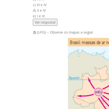
c) III e IV
d) II e IV
e) I e III
Ver resposta!
2)
(UFG) – Observe os mapas a seguir.