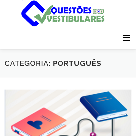
Pular
para
o
conteúdo
Menu
INÍCIO
DISCIPLINAS
SOBRE
CATEGORIA:
PORTUGUÊS