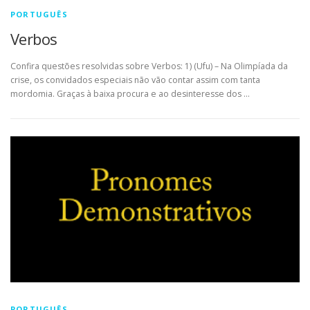
PORTUGUÊS
Verbos
Confira questões resolvidas sobre Verbos: 1) (Ufu) – Na Olimpíada da
crise, os convidados especiais não vão contar assim com tanta
mordomia. Graças à baixa procura e ao desinteresse dos …
PORTUGUÊS